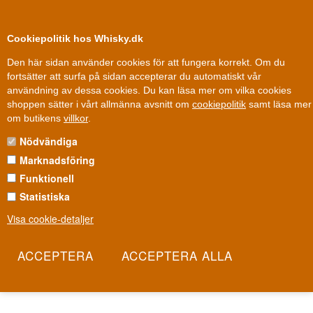
0
Kundklubb
Cookiepolitik hos Whisky.dk
Den här sidan använder cookies för att fungera korrekt. Om du
fortsätter att surfa på sidan accepterar du automatiskt vår
användning av dessa cookies. Du kan läsa mer om vilka cookies
Fri leverans
Fri frakt vid 899 dkk
shoppen sätter i vårt allmänna avsnitt om
cookiepolitik
samt läsa mer
NYHETSBREV
om butikens
villkor
.
Nödvändiga
Här kan du anmäla dig till vårt nyhetsbrev. Vi skickar dig skarpa
Marknadsföring
erbjudanden, information om whiskyprovningar och mycket mer.
Vi skickar ett nyhetsbrev ca. 1 gång i veckan.
Funktionell
Statistiska
Kom ihåg att kryssa i vilka intressen du har,
Visa cookie-detaljer
så att du får de nyhetsbrev och erbjudanden
som är relevanta för dig.