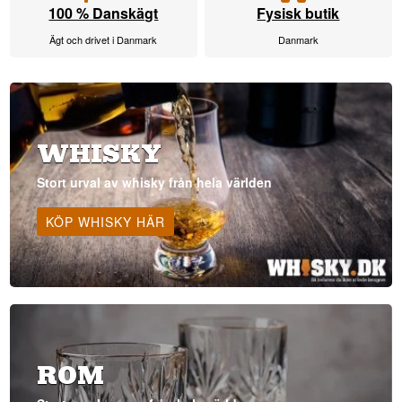
100 % Danskägt
Fysisk butik
Ägt och drivet i Danmark
Danmark
WHISKY
Stort urval av whisky från hela världen
KÖP WHISKY HÄR
ROM