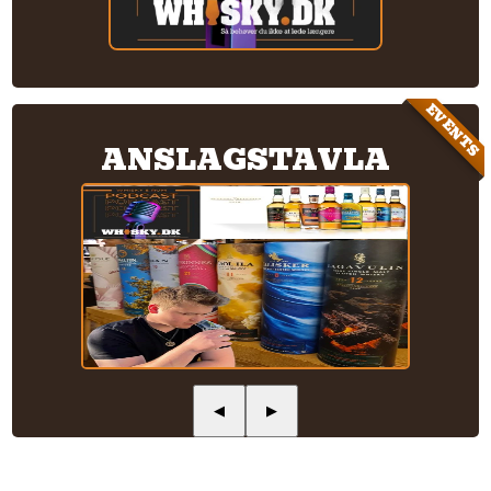
EVENTS
ANSLAGSTAVLA
◀
▶