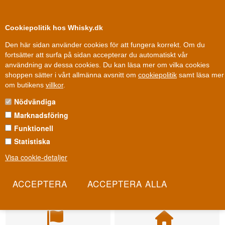
0
Kundklubb
Cookiepolitik hos Whisky.dk
Den här sidan använder cookies för att fungera korrekt. Om du
fortsätter att surfa på sidan accepterar du automatiskt vår
användning av dessa cookies. Du kan läsa mer om vilka cookies
shoppen sätter i vårt allmänna avsnitt om
cookiepolitik
samt läsa mer
om butikens
villkor
.
Nödvändiga
Marknadsföring
Funktionell
Statistiska
Visa cookie-detaljer
Leverans från 79 kr.
Fri leverans
1-3 arbetsdagar
Fri frakt vid 899 dkk