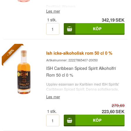
Destilleri: Warners
Les mer
Namn: Warner's Pink Berry Botanic Garden
Spirits
1
stk.
342,19
SEK
Typ: Botanic Garden Spirits
Alc. styrka: 0%
50 cl.
Övrigt: Alkoholfri sprit
- 20%
Ish icke-alkoholisk rom 50 cl 0 %
Artikelnummer: 22227865407-20050
ISH Caribbean Spiced Spirit Alkoholfri
Rom 50 cl 0 %
Upplev essensen av Karibien med ISH Spirits'
Caribbean Spiced Spirit. Denna sofistikerade,
alkoholfria dryck på 50 cl är noggrant skapad för
Les mer
att leverera den rika och komplexa smaken som
förväntas av en traditionell kryddad rom, men
279,69
utan alkoholen.
1
stk.
223,60
SEK
Smaknoter: Caribbean Spiced Spirit erbjuder en
symfoni av varma kryddor, söta vaniljtoner och
djupa karamellnoter. Varje klunk avslöjar subtila