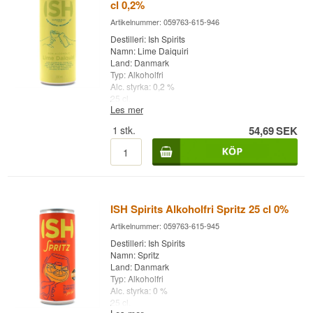
cl 0,2%
Artikelnummer: 059763-615-946
Destilleri: Ish Spirits
Namn: Lime Daiquiri
Land: Danmark
Typ: Alkoholfri
Alc. styrka: 0,2 %
25 cl.
Les mer
1
stk.
54,69
SEK
ISH Spirits Alkoholfri Spritz 25 cl 0%
Artikelnummer: 059763-615-945
Destilleri: Ish Spirits
Namn: Spritz
Land: Danmark
Typ: Alkoholfri
Alc. styrka: 0 %
25 cl.