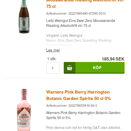
75 cl
Artikelnummer: 22227865480-67093-0010
Leitz Weingut Eins Zwei Zero Mousserande
Riesling Alkoholfritt vin 75 cl
Vingård: Leitz Weingut
Namn: Eins Zwei Zero Sparkling Riesling
Druvor: Riesling
Les mer
Land: Tyskland
Typ: Tyskt mousserande vin
1
stk.
185,94
SEK
Alc. styrka: 0%
75 cl.
Warners Pink Berry Harrington
Botanic Garden Spirits 50 cl 0%
Artikelnummer: 2222786539-8126-0
Warners Pink Berry Harrington Botanic Garden
Spirits 50 cl 0%
Pröv denna och nyt en hërlig G&T utan alkohol.