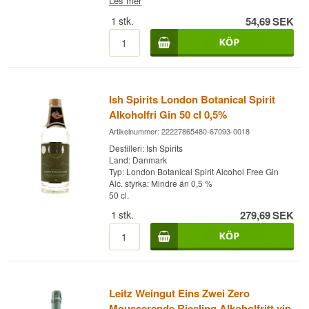
Les mer
1
stk.
54,69
SEK
Ish Spirits London Botanical Spirit
Alkoholfri Gin 50 cl 0,5%
Artikelnummer: 22227865480-67093-0018
Destilleri: Ish Spirits
Land: Danmark
Typ: London Botanical Spirit Alcohol Free Gin
Alc. styrka: Mindre än 0,5 %
50 cl.
1
stk.
279,69
SEK
Leitz Weingut Eins Zwei Zero
Mousserande Riesling Alkoholfritt vin