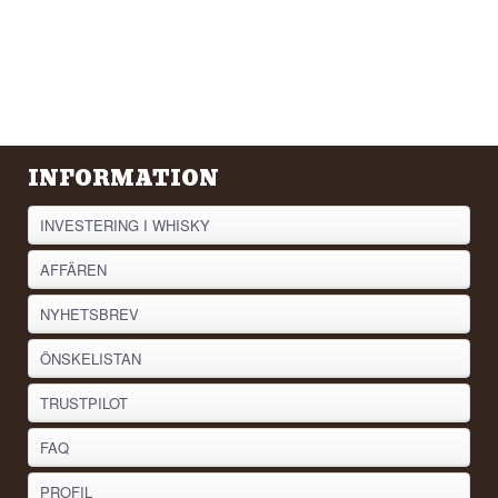
hintar av kanel, muskotnöt och en lätt rostad
finish, som påminner om en solnedgång över
Karibiens öar.
Destilleri: Rumish
Ålder: NA
Typ: Dansk alkoholfri rom
Alkoholhalt: 0 %
50 cl.
Övrigt: ISH Spirits är ett danskt företag. Det
INFORMATION
grundades av Morten Sørensen 2018 med målet
att skapa alkoholfria alternativ till klassiska
INVESTERING I WHISKY
spritsorter som rom, gin och andra drycker.
AFFÄREN
NYHETSBREV
ÖNSKELISTAN
TRUSTPILOT
FAQ
PROFIL