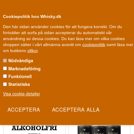
0
Kundklubb
Cookiepolitik hos Whisky.dk
Den här sidan använder cookies för att fungera korrekt. Om du
fortsätter att surfa på sidan accepterar du automatiskt vår
användning av dessa cookies. Du kan läsa mer om vilka cookies
100 % Danskägt
Ägt och drivet i Danmark
shoppen sätter i vårt allmänna avsnitt om
cookiepolitik
samt läsa mer
ALKOHOLFRIA SPRITDRYCKER
om butikens
villkor
.
Nödvändiga
Alkoholfri sprit ger dig möjlighet att njuta av de många välkända
Marknadsföring
dryckerna, men utan den effekt du normalt får. Vi har samlat ett
brett urval av olika spritdrycker i alkoholfritt format. Det gör att du
Funktionell
kan hitta både rom, gin, whisky, amaretto och mycket annat som är
Statistiska
alkoholfritt. Utbudet är stort så alla kan vara med. Så dyk in i ett
Visa cookie-detaljer
alkoholfritt universum på denna sida med alkoholfri sprit.