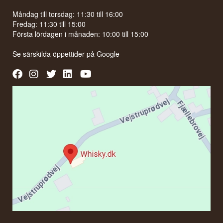
att hitta i oöppnat skick.
Måndag till torsdag: 11:30 till 16:00
Visste du att?
Fredag: 11:30 till 15:00
Första lördagen i månaden: 10:00 till 15:00
Julserien började 2011, och 2021-utgåvan var
därför den elfte i raden. Douglas Laing har sedan
Se särskilda öppettider på
Google
dess fortsatt traditionen varje enskilt år utan att
hoppa över något.
Se hela vårt sortiment av
Big Peat Christmas
Se hela vårt sortiment av
Douglas Laing
Lyssna på vår podd: