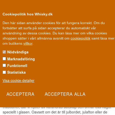
0
Kundklubb
Cookiepolitik hos Whisky.dk
Den här sidan använder cookies för att fungera korrekt. Om du
fortsätter att surfa på sidan accepterar du automatiskt vår
användning av dessa cookies. Du kan läsa mer om vilka cookies
100 % Danskägt
Ägt och drivet i Danmark
shoppen sätter i vårt allmänna avsnitt om
cookiepolitik
samt läsa mer
Andra saker
»
Jul
om butikens
villkor
.
Nödvändiga
JULEN 2025
Marknadsföring
Skäm bort dig själv eller någon du håller kär med
Funktionell
produkter från vår julkategori
Statistiska
Visa cookie-detaljer
Julen 2025 – Den perfekta tiden att samlas med familj
och vänner
Julen är en magisk tid då vi samlas med dem vi älskar och skapar
minnen för livet. Det är en tid för värme, gemenskap och festliga
traditioner, där vi njuter av varandras sällskap och unnar oss något
speciellt i glasen. Oavsett om det är till julbordet, julafton eller de