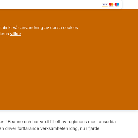
0
omatiskt vår användning av dessa cookies.
0,00 SEK
ikens
villkor
.
Kundklubb
ANDRA SAKER
BLOGG
Fysisk butik
et i Danmark
Danmark
es i Beaune och har vuxit till ett av regionens mest ansedda
n driver fortfarande verksamheten idag, nu i fjärde