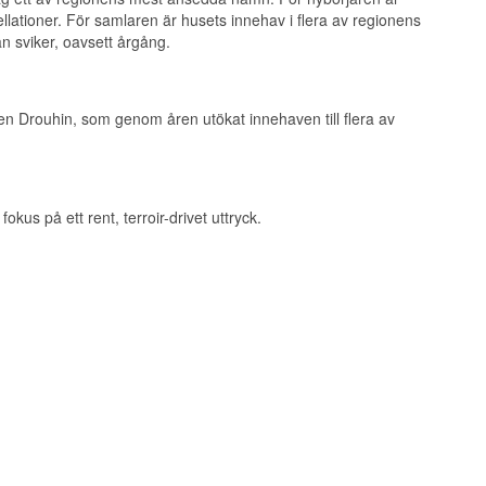
llationer. För samlaren är husets innehav i flera av regionens
an sviker, oavsett årgång.
en Drouhin, som genom åren utökat innehaven till flera av
kus på ett rent, terroir-drivet uttryck.