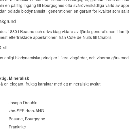
n en pålitlig ingång till Bourgognes ofta svåröverskådliga värld av appe
rdar, odlade biodynamiskt i generationer, en garant för kvalitet som säll
bakgrund
es 1880 i Beaune och drivs idag vidare av fjärde generationen i familj
st eftertraktade appellationer, från Côte de Nuits till Chablis.
 stil
 enligt biodynamiska principer i flera vingårdar, och vinerna görs med fo
ktig, Mineralisk
å en elegant, fruktig karaktär med ett mineraliskt avslut.
Joseph Drouhin
zho-SEF droo-ANG
Beaune, Bourgogne
Frankrike