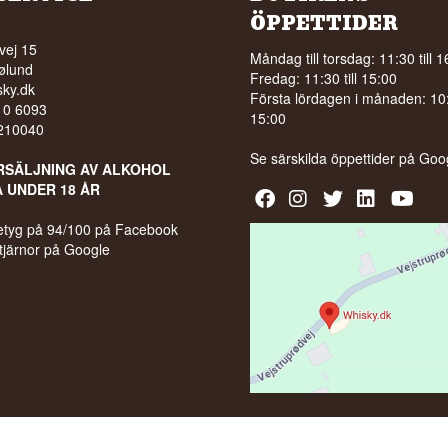
ÖPPETTIDER
vej 15
Måndag till torsdag: 11:30 till 1
ølund
Fredag: 11:30 till 15:00
ky.dk
Första lördagen i månaden: 10:0
210 6093
15:00
5210040
Se särskilda öppettider på
Goo
RSÄLJNING AV ALKOHOL
A UNDER 18 ÅR
 betyg på 94/100 på Facebook
stjärnor på Google