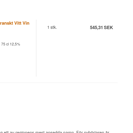
anskt Vitt Vin
1
stk.
545,31
SEK
 75 cl 12,5%
ag ett av regionens mest ansedda namn. För nybörjaren är