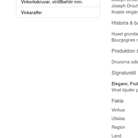
Vinkorkskruvar, vintillbehör mm.
Joseph Drouhi
finaste vingå
Vinkaraffer
Historia & 
Huset grundad
Bourgognes me
Produktion &
Druvorna odlas
Signaturstil
Elegant, Fru
Vinet bjuder p
Fakta
Vinhus
Uttalas
Region
Land