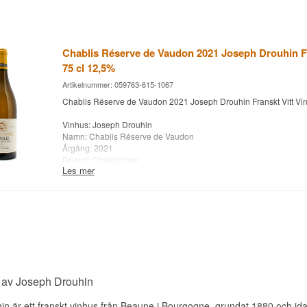
Chablis Réserve de Vaudon 2021 Joseph Drouhin Fr
75 cl 12,5%
Artikelnummer: 059763-615-1067
Chablis Réserve de Vaudon 2021 Joseph Drouhin Franskt Vitt Vin
Vinhus: Joseph Drouhin
Namn: Chablis Réserve de Vaudon
Årgång: 2021
Druvor: Chardonnay
Les mer
Land: Frankrike
Typ: Franskt Vitt Vin
Alc. styrka:12,5 %
75 cl.
 av Joseph Drouhin
n är ett franskt vinhus från Beaune i Bourgogne, grundat 1880 och id