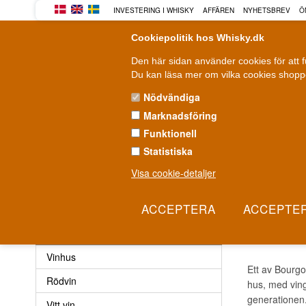
INVESTERING I WHISKY
AFFÄREN
NYHETSBREV
Ö
Cookiepolitik hos Whisky.dk
Den här sidan använder cookies för att 
Du kan läsa mer om vilka cookies shoppe
Nödvändiga
Marknadsföring
WHISKY
ROM
GIN
Funktionell
Statistiska
Leverans från 79 kr.
F
1-3 arbetsdagar
Visa cookie-detaljer
Vin
»
Vinhus
»
Joseph Drouhin
JOSE
Vin
Vinhus
Ett av Bourgo
Rödvin
hus, med ving
generationen
Vitt vin