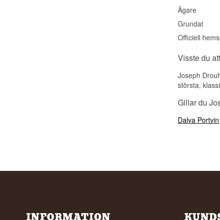
Ägare
Grundat
Officiell hems
Visste du at
Joseph Drouh
största, klas
Gillar du J
Dalva Portvin
INFORMATION
KUND