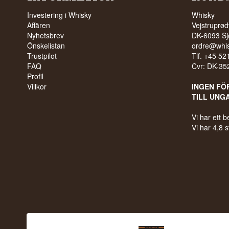
Investering i Whisky
Whisky
Affären
Vejstruprød
Nyhetsbrev
DK-6093 Sj
Önskelistan
ordre@whis
Trustpilot
Tlf. +45 5
FAQ
Cvr: DK-3
Profil
Villkor
INGEN FÖ
TILL UNG
Vi har ett
Vi har 4,8 