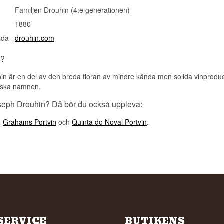
Familjen Drouhin (4:e generationen)
1880
ida
drouhin.com
t?
in är en del av den breda floran av mindre kända men solida vinprod
siska namnen.
oseph Drouhin? Då bör du också uppleva:
,
Grahams Portvin
och
Quinta do Noval Portvin
.
SERVICE
BUTIKENS