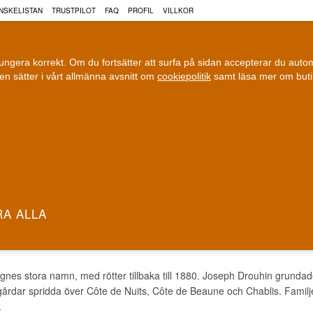
NSKELISTAN
TRUSTPILOT
FAQ
PROFIL
VILLKOR
fungera korrekt. Om du fortsätter att surfa på sidan accepterar du aut
n sätter i vårt allmänna avsnitt om
cookiepolitik
samt läsa mer om but
COGNAC
VIN
ÖL
ri leverans
100 % Danskägt
Fri frakt vid 899 dkk
Ägt och driv
PH DROUHIN
gnes stora namn, med rötter tillbaka till 1880. Joseph Drouhin grundad
årdar spridda över Côte de Nuits, Côte de Beaune och Chablis. Familje
.