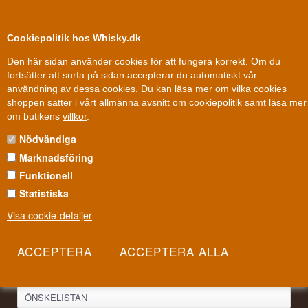
0
Kundklubb
Cookiepolitik hos Whisky.dk
Den här sidan använder cookies för att fungera korrekt. Om du
fortsätter att surfa på sidan accepterar du automatiskt vår
användning av dessa cookies. Du kan läsa mer om vilka cookies
Fri leverans
Fri frakt vid 899 dkk
shoppen sätter i vårt allmänna avsnitt om
cookiepolitik
samt läsa mer
Inga produkter
om butikens
villkor
.
Nödvändiga
Marknadsföring
Funktionell
INFORMATION
Statistiska
Visa cookie-detaljer
INVESTERING I WHISKY
AFFÄREN
NYHETSBREV
ÖNSKELISTAN