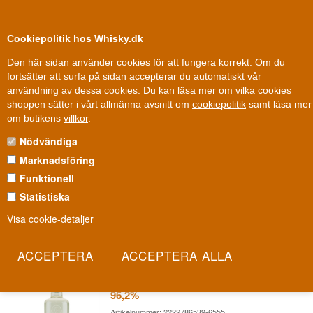
0
Kundklubb
Cookiepolitik hos Whisky.dk
Den här sidan använder cookies för att fungera korrekt. Om du
fortsätter att surfa på sidan accepterar du automatiskt vår
användning av dessa cookies. Du kan läsa mer om vilka cookies
Fri leverans
Fri frakt vid 899 dkk
shoppen sätter i vårt allmänna avsnitt om
cookiepolitik
samt läsa mer
Gin
»
Gin varumärken
»
Filliers 28 Gin
om butikens
villkor
.
Nödvändiga
FILLIERS 28 GIN
Marknadsföring
På belgiska Filliers Distillery har jenever-hantverket förfinats genom
Funktionell
generationer av samma familj. Filliers 28 är destilleriets moderna
Statistiska
svar på gin, uppkallad efter de 28 botanicals som ger flaskan dess
Visa cookie-detaljer
ikoniska, kryddiga karaktär.
Les mer
Filliers Zuive Alcohol Belgium 70 cl
96,2%
Artikelnummer: 2222786539-6555