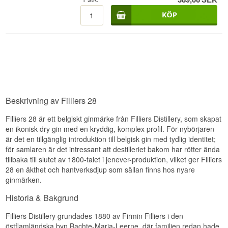
apelsinskal och en touch av kardemumma. Det är
en unik, kraftfull gin med en varm och torr
eftersmak.
Se alla gin från Filliers 28 här
. •
Destilleri: Filliers • Namn: Filliers 28 Dry Gin •
Botanicals: Enbär citron, apelsinskal och en
touch av kardemumma • Land: Belgien • Typ: Dry
Gin • Alc. styrka: 46 % • 70 cl. • Rekommenderat
tonicvatten: Fever-Tree Indian Tonic •
Rekommenderad garnering: En skiva apelsin
Beskrivning av Filliers 28
Filliers 28 är ett belgiskt ginmärke från Filliers Distillery, som skapat
en ikonisk dry gin med en kryddig, komplex profil. För nybörjaren
är det en tillgänglig introduktion till belgisk gin med tydlig identitet;
för samlaren är det intressant att destilleriet bakom har rötter ända
tillbaka till slutet av 1800-talet i jenever-produktion, vilket ger Filliers
28 en äkthet och hantverksdjup som sällan finns hos nyare
ginmärken.
Historia & Bakgrund
Filliers Distillery grundades 1880 av Firmin Filliers i den
östflamländska byn Bachte-Maria-Leerne, där familjen redan hade