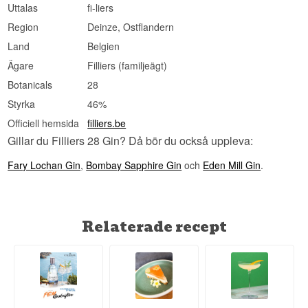
Uttalas
fi-liers
Region
Deinze, Ostflandern
Land
Belgien
Ägare
Filliers (familjeägt)
Botanicals
28
Styrka
46%
Officiell hemsida
filliers.be
Gillar du Filliers 28 Gin? Då bör du också uppleva:
Fary Lochan Gin
,
Bombay Sapphire Gin
och
Eden Mill Gin
.
Relaterade recept