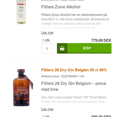
Filliers Zuive Alkohol
Filliers Zuive Alcohol har en alkoholprocent på
hela 96,2 %. Här finns möjligheten att blanda en
cocktail med en mycket potent produkt från
Belgien.
Se alla gin från Filliers 28 här
. •
Les mer
Destilleri: Filliers • Namn: Filliers Zuive Alcohol •
Land: Belgien • Typ: Alkohol • Alc. styrka: 96,2% •
1
stk.
779,69
SEK
70 cl.
Filliers 28 Dry Gin Belgien 50 cl 46%
Artikelnummer: 2222786539-1149
Filliers 28 Dry Gin Belgium – prova
med lime
Den helt ursprungliga Filliers "28" Small Batch
Potstill Gin skapades och producerades först
1928 av Firmin Fillers. Den är uppkallad efter
Les mer
antalet ingredienser och det år då den först
tillverkades. Ginne har inslag av enbär, citron,
1
stk.
389,06
SEK