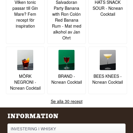
Vilken tonic
Salvadoran
HATS SNACK
passar till Gin
Party Banana
SOUR - Ncnean
Mare? Fem
with Ron Colón
Cocktail
recept för
Red Banana
inspiration
Rum - Mat med
alkohol av Jan
Ohrt
MÖRK
BRAND -
BEES KNEES -
NEGRONI -
Ncnean Cocktail
Ncnean Cocktail
Ncnean Cocktail
Se alla 30 recept
INFORMATION
INVESTERING I WHISKY