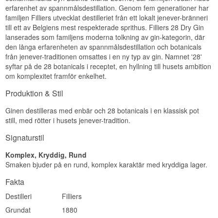
erfarenhet av spannmålsdestillation. Genom fem generationer har
familjen Filliers utvecklat destilleriet från ett lokalt jenever-bränneri
till ett av Belgiens mest respekterade sprithus. Filliers 28 Dry Gin
lanserades som familjens moderna tolkning av gin-kategorin, där
den långa erfarenheten av spannmålsdestillation och botanicals
från jenever-traditionen omsattes i en ny typ av gin. Namnet '28'
syftar på de 28 botanicals i receptet, en hyllning till husets ambition
om komplexitet framför enkelhet.
Produktion & Stil
Ginen destilleras med enbär och 28 botanicals i en klassisk pot
still, med rötter i husets jenever-tradition.
Signaturstil
Komplex, Kryddig, Rund
Smaken bjuder på en rund, komplex karaktär med kryddiga lager.
Fakta
Destilleri
Filliers
Grundat
1880