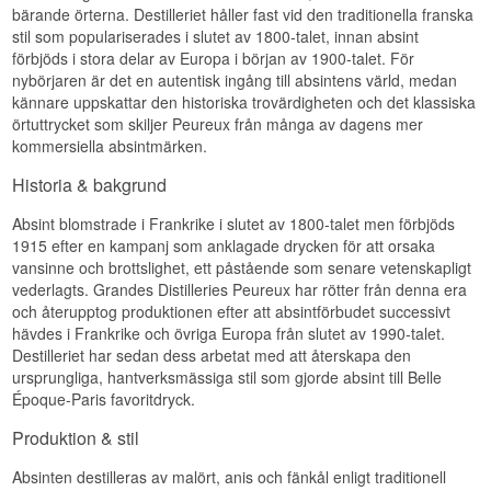
bärande örterna. Destilleriet håller fast vid den traditionella franska
stil som populariserades i slutet av 1800-talet, innan absint
förbjöds i stora delar av Europa i början av 1900-talet. För
nybörjaren är det en autentisk ingång till absintens värld, medan
kännare uppskattar den historiska trovärdigheten och det klassiska
örtuttrycket som skiljer Peureux från många av dagens mer
kommersiella absintmärken.
Historia & bakgrund
Absint blomstrade i Frankrike i slutet av 1800-talet men förbjöds
1915 efter en kampanj som anklagade drycken för att orsaka
vansinne och brottslighet, ett påstående som senare vetenskapligt
vederlagts. Grandes Distilleries Peureux har rötter från denna era
och återupptog produktionen efter att absintförbudet successivt
hävdes i Frankrike och övriga Europa från slutet av 1990-talet.
Destilleriet har sedan dess arbetat med att återskapa den
ursprungliga, hantverksmässiga stil som gjorde absint till Belle
Époque-Paris favoritdryck.
Produktion & stil
Absinten destilleras av malört, anis och fänkål enligt traditionell