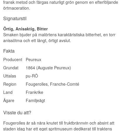
fransk metod och färgas naturligt grön genom en efterföljande
örtmaceration.
Signaturstil
Örtig, Anisaktig, Bitter
Smaken bjuder på malörtens karaktäristiska bitterhet, en torr
anissötma och ett långt, örtigt avslut.
Fakta
Producent
Peureux
Grundat
1864 (Auguste Peureux)
Uttalas
pu-RÖ
Region
Fougerolles, Franche-Comté
Land
Frankrike
Ägare
Familjeägt
Visste du att?
Fougerolles är så nära knutet till fruktbrännvin och absint att
staden idag har ett eget spritmuseum dedikerat till traktens