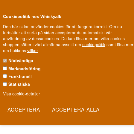
0
Kundklubb
Cookiepolitik hos Whisky.dk
Den här sidan använder cookies för att fungera korrekt. Om du
fortsätter att surfa på sidan accepterar du automatiskt vår
användning av dessa cookies. Du kan läsa mer om vilka cookies
Fri leverans
Fri frakt vid 899 dkk
shoppen sätter i vårt allmänna avsnitt om
cookiepolitik
samt läsa mer
Andra saker
»
Absint
»
Grandes Distilleries Peureux Absinthe
om butikens
villkor
.
Nödvändiga
GRANDES DISTILLERIES
PEUREUX ABSINTHE
Marknadsföring
Funktionell
Grandes Distilleries Peureux är ett franskt destilleri med rötter i
Statistiska
absintens guldålder, då den gröna älvan var både beundrad och
Visa cookie-detaljer
förbjuden. Efter decennier av förbud har absint återvänt, och
Peureux hyllar det ursprungliga hantverket med respekt för de
klassiska örterna: malört, anis och fänkål. Det är ett glas av
Frankrikes mest mytomspunna spirittradition.
Les mer