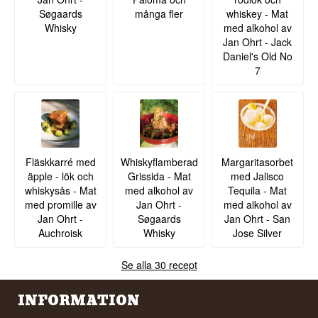
Søgaards
många fler
whiskey - Mat
Specifikationer
Kraftfull · Komplex · Fyllig · Intensiv · Exklusiv
Whisky
med alkohol av
Visste du att?
Namn: Writers Tears Cask Strength 2023
Jan Ohrt - Jack
Destilleri: Walsh Whiskey
Daniel's Old No
Varje år väljs endast ett fåtal särskilt utvalda fat till
Region/Land: Irland
7
serien Writers Tears Cask Strength.
Typ: Pot & Malt Irish Whiskey
Se hela vårt sortiment av
Writers Tears
Årgång: Bottled 2023
Fat: Bourbon Cask
Antal flaskor: 6.050 st
ABV: 54,8 %
Storlek: 70 CL
Annat: Triple Distilled, Un-chillfiltered
EAN nr.: 5099811090978
Fläskkarré med
Whiskyflamberad
Margaritasorbet
äpple - lök och
Grissida - Mat
med Jalisco
Smakprofil
whiskysås - Mat
med alkohol av
Tequila - Mat
med promille av
Jan Ohrt -
med alkohol av
Kraftfull · Komplex · Fyllig · Intensiv · Exklusiv
Jan Ohrt -
Søgaards
Jan Ohrt - San
Visste du att?
Auchroisk
Whisky
Jose Silver
Endast 6.050 flaskor av Writers Tears Cask
Strength 2023 producerades.
Se alla 30 recept
Se hela vårt sortiment av
irländsk whisky
INFORMATION