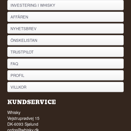
INVESTERING I WHISKY
AFFÄREN
NYHETSBREV
ÖNSKELISTAN
TRUSTPILOT
FAQ
PROFIL
VILLKOR
KUNDSERVICE
Whisky
Vejstruprødvej 15
DK-6093 Sjølund
ordre@whisky.dk