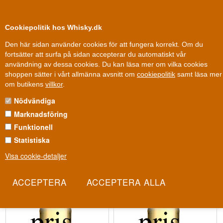
0
Kundklubb
Cookiepolitik hos Whisky.dk
Den här sidan använder cookies för att fungera korrekt. Om du
fortsätter att surfa på sidan accepterar du automatiskt vår
användning av dessa cookies. Du kan läsa mer om vilka cookies
Fri leverans
Fri frakt vid 899 dkk
shoppen sätter i vårt allmänna avsnitt om
cookiepolitik
samt läsa mer
Sök efter pris - Whisky
om butikens
villkor
.
Nödvändiga
Är du i behov av en bra present – ​​men det finns en begränsad
summa att köpa för kan du med fördel välja att använda de olika
Marknadsföring
prisgrupperna.
Funktionell
Statistiska
Visa cookie-detaljer