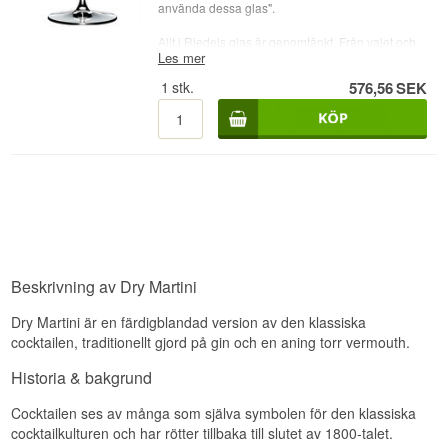
använda dessa glas".
Allt i Riedels glas är genomtänkt. Från valet och
Les mer
kvaliteten på själva grundmaterialet till hela
tillverkningsprocessen och det slutgiltiga
1
stk.
576,56
SEK
resultatet med utformningen av själva glaset.
Perfektionism i högsta grad - och ett ofrånkomligt
krav som ställdes från början av glasets skapare,
George Riedel.
Riedel Extreme Martini / Cocktail 4441/17 - 2 st.
Höjd: 175 mm
Innehåll: 250 ccm
Beskrivning av Dry Martini
Dry Martini är en färdigblandad version av den klassiska
cocktailen, traditionellt gjord på gin och en aning torr vermouth.
Historia & bakgrund
Cocktailen ses av många som själva symbolen för den klassiska
cocktailkulturen och har rötter tillbaka till slutet av 1800-talet.