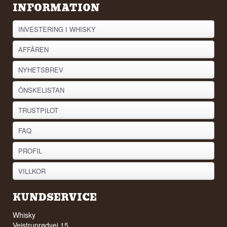
INFORMATION
INVESTERING I WHISKY
AFFÄREN
NYHETSBREV
ÖNSKELISTAN
TRUSTPILOT
FAQ
PROFIL
VILLKOR
KUNDSERVICE
Whisky
Vejstruprødvej 15