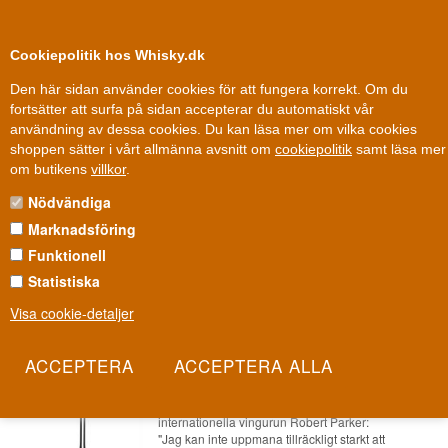
0
Kundklubb
Cookiepolitik hos Whisky.dk
Den här sidan använder cookies för att fungera korrekt. Om du
fortsätter att surfa på sidan accepterar du automatiskt vår
användning av dessa cookies. Du kan läsa mer om vilka cookies
Fri leverans
Fri frakt vid 899 dkk
shoppen sätter i vårt allmänna avsnitt om
cookiepolitik
samt läsa mer
Andra saker
»
Cocktails
»
Drickrecept
»
Torr Martini Cocktail
om butikens
villkor
.
Nödvändiga
TORR MARTINI COCKTAIL
Marknadsföring
En färdiggjord version av världens mest ikoniska cocktail.
Funktionell
Les mer
Statistiska
Visa cookie-detaljer
Riedel Extreme Martini / Cocktail
4441/17 - 2 st.
Artikelnummer: 22227865489-10000
Ingen kan säga det mer kort och koncist än den
internationella vingurun Robert Parker:
"Jag kan inte uppmana tillräckligt starkt att