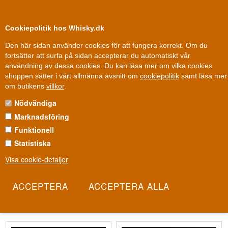
0
Kundklubb
Cookiepolitik hos Whisky.dk
Den här sidan använder cookies för att fungera korrekt. Om du
fortsätter att surfa på sidan accepterar du automatiskt vår
användning av dessa cookies. Du kan läsa mer om vilka cookies
Fri leverans
Fri frakt vid 899 dkk
shoppen sätter i vårt allmänna avsnitt om
cookiepolitik
samt läsa mer
DRICKRECEPT
om butikens
villkor
.
Nödvändiga
Bli inspirerad till läckra drinkar med drinkrecept
Marknadsföring
Dryckerecept är bra att ha, så du kan alltid enkelt se vad som
Funktionell
behöver användas. Vi har samlat ett brett urval av klassiska och
Statistiska
populära drinkrecept på denna sida, så det finns något för alla.
Oavsett om du gillar gin, vodka , rom eller något helt annat kan du
Visa cookie-detaljer
säkert hitta ett opskrift som passar din smak. Du kan bjuda
gästerna på färgglada drinkar eller göra några i en dispenser så att
det räcker till hela kvällen. Hitta de bästa drinkrecepten på denna
sida och gör dig redo för de festliga tillfällena.