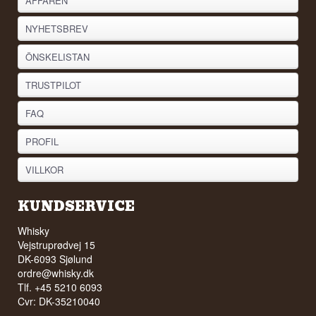
AFFÄREN
NYHETSBREV
ÖNSKELISTAN
TRUSTPILOT
FAQ
PROFIL
VILLKOR
KUNDSERVICE
Whisky
Vejstruprødvej 15
DK-6093 Sjølund
ordre@whisky.dk
Tlf. +45 5210 6093
Cvr: DK-35210040