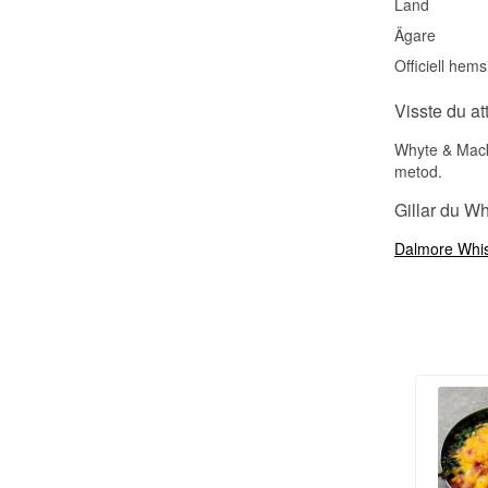
Land
Ägare
Officiell hems
Visste du at
Whyte & Macka
metod.
Gillar du W
Dalmore Whi