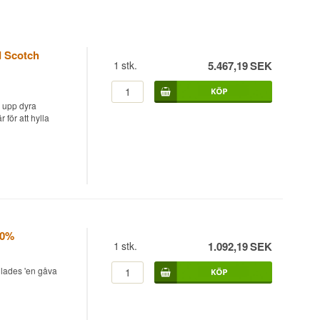
d Scotch
1
stk.
5.467,19
SEK
a upp dyra
för att hylla
y 2 x 37,5 cl 40%
åring och en 12-
tod, där malt- och
ihop igen på
40%
 Patterson.
1
stk.
1.092,19
SEK
llades 'en gåva