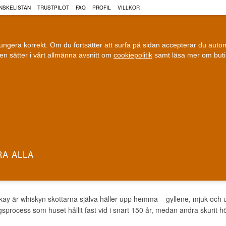
NSKELISTAN
TRUSTPILOT
FAQ
PROFIL
VILLKOR
fungera korrekt. Om du fortsätter att surfa på sidan accepterar du aut
n sätter i vårt allmänna avsnitt om
cookiepolitik
samt läsa mer om but
COGNAC
VIN
ÖL
ri leverans
100 % Danskägt
Fri frakt vid 899 dkk
Ägt och driv
E & MACKAY WHISKY
y är whiskyn skottarna själva häller upp hemma – gyllene, mjuk och ut
sprocess som huset hållit fast vid i snart 150 år, medan andra skurit hör