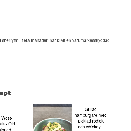
ori.
sherryfat i flera månader, har blivit en varumärkesskyddad
ept
Grillad
hamburgare med
 West-
picklad rödlök
ils - Old
och whiskey -
ioned,