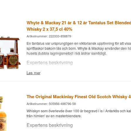
Whyte & Mackay 21 år & 12 år Tantalus Set Blende
Whisky 2 x 37,5 cl 40%
Artikelnummer: 222333-858879
En tantalus var ursprungligen en viktoriansk uppfinning för att vis
spritflaskor bakom lås och bom. Whyte & Mackay använder den här 
husets dubbla lagringsmetod i två åldrar samtidigt.
Expertens beskrivning
Whyte & Mackay 21 år & 12 år Tantalus Set Blended Scotch Whisk
Les mer
är en Blended Scotch Whisky och buteljerad vid 40%.
Setet kombinerar två ikoniska uttryck från Whyte & Mackay, en 21-
åring, båda skapade med husets karakteristiska dubbellagringsme
grainwhisky först lagras separat och därefter blandas och lagras 
The Original Mackinlay Finest Old Scotch Whisky 
sherryfat. 21-åringen är skapad av husets Master Blender Richard
Artikelnummer: 505956-498796-58
Smaknoter
Whiskyn som överlevde över 100 år begravd i is i Antarktis och ka
från himlen' av en masterblendare.
Doft
Expertens beskrivning
Mogen päron, torkade aprikoser och söt kola.