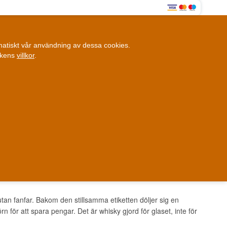
0
omatiskt vår användning av dessa cookies.
0,00 SEK
ikens
villkor
.
Kundklubb
ANDRA SAKER
BLOGG
Fysisk butik
et i Danmark
Danmark
an fanfar. Bakom den stillsamma etiketten döljer sig en
n för att spara pengar. Det är whisky gjord för glaset, inte för