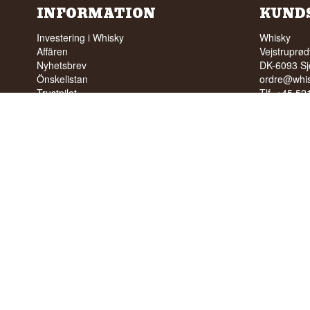
INFORMATION
KUND
Investering i Whisky
Whisky
Affären
Vejstruprød
Nyhetsbrev
DK-6093 Sj
Önskelistan
ordre@whis
Trustpilot
Tlf. +45 5
FAQ
Cvr: DK-3
Profil
Villkor
INGEN FÖ
TILL UNG
Vi har ett
Vi har 4,8 