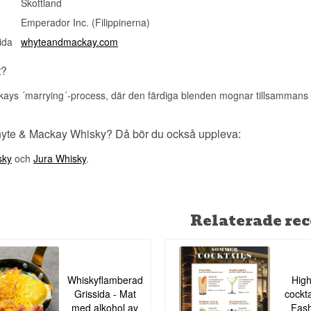
Skottland
tävlingar, vilket är ovanligt för en blended whisky i denna priskateg
Emperador Inc. (Filippinerna)
Se hela vårt sortiment av
Whyte & Mackay
ida
whyteandmackay.com
t?
ys ´marrying´-process, där den färdiga blenden mognar tillsammans i 
hyte & Mackay Whisky? Då bör du också uppleva:
sky
och
Jura Whisky
.
Relaterade rec
Whiskyflamberad
High
Grissida - Mat
cockta
med alkohol av
Fash