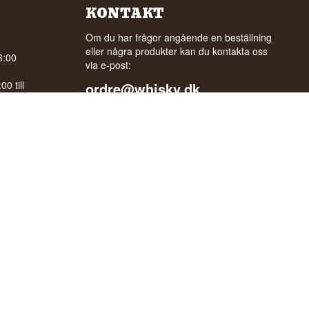
KONTAKT
Om du har frågor angående en beställning
eller några produkter kan du kontakta oss
6:00
via e-post:
0 till
ordre@whisky.dk
eller tlf.:
gle
+45 5210 6093
Med vänlig hälsning
Henrik Olsen og Ulrik Bertelsen