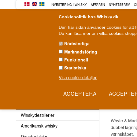
INVESTERING I WHISKY
AFFÄREN
NYHETSBREV
Ö
Cookiepolitik hos Whisky.dk
Den här sidan använder cookies för att 
Du kan läsa mer om vilka cookies shoppe
Nödvändiga
Marknadsföring
WHISKY
ROM
GIN
Funktionell
Statistiska
Leverans från 79 kr.
F
1-3 arbetsdagar
Visa cookie-detaljer
Whisky
»
Whiskydestillerier
»
Whyte & Mackay Whisky
WHYT
Whisky
Whiskydestillerier
Whyte & Macka
Amerikansk whisky
dubbel lagring
vitrinskåpet.
Dansk whisky