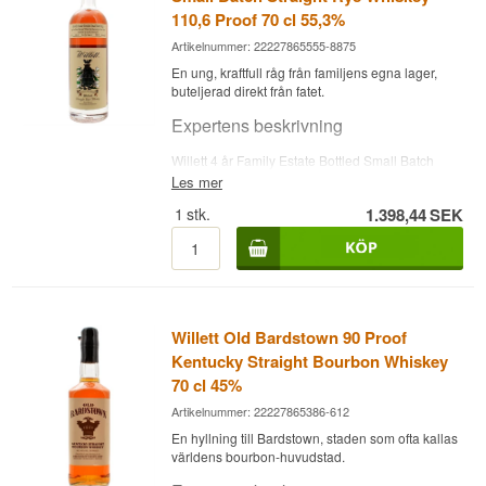
110,6 Proof 70 cl 55,3%
Artikelnummer: 22227865555-8875
En ung, kraftfull råg från familjens egna lager,
buteljerad direkt från fatet.
Expertens beskrivning
Willett 4 år Family Estate Bottled Small Batch
Straight Rye Whiskey buteljeras i ett litet batch
Les mer
direkt från familjens egna lager utan spädning,
1
stk.
1.398,44
SEK
buteljerad vid 55,3 %. Willett Distilling Company
grundades 1936 av bröderna Thompson och
Johnny Willett, som byggde destilleriet på
familjens gård i Bardstown och brände det första
partiet whisky den 17 mars 1937. Familjens rötter
inom amerikansk destillation går ända tillbaka till
1792, då William Willett Jr. slog sig ner i Nelson
Willett Old Bardstown 90 Proof
County, och destilleriet drivs och ägs fortfarande
Kentucky Straight Bourbon Whiskey
av Thompson Willetts barnbarn.
70 cl 45%
Smaknoter
Artikelnummer: 22227865386-612
Näsa
En hyllning till Bardstown, staden som ofta kallas
världens bourbon-huvudstad.
Doften är kryddig med råg, peppar och ett stänk