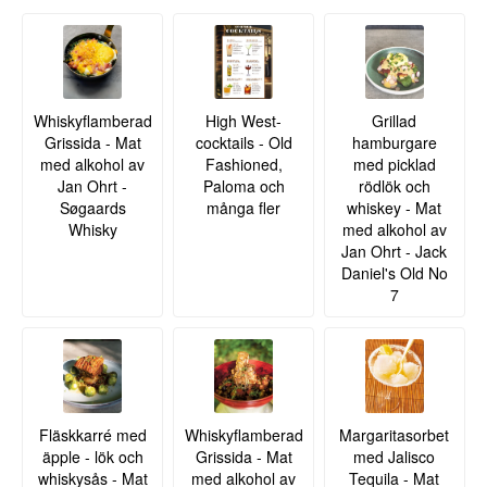
Whiskyflamberad
High West-
Grillad
Grissida - Mat
cocktails - Old
hamburgare
med alkohol av
Fashioned,
med picklad
Jan Ohrt -
Paloma och
rödlök och
Søgaards
många fler
whiskey - Mat
Whisky
med alkohol av
Jan Ohrt - Jack
Daniel's Old No
7
Fläskkarré med
Whiskyflamberad
Margaritasorbet
äpple - lök och
Grissida - Mat
med Jalisco
whiskysås - Mat
med alkohol av
Tequila - Mat