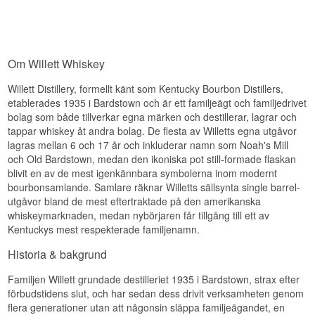
destilleriet drivs och ägs fortfarande av
Eftersmaken är medellång, varm och rund.
Thompson Willetts barnbarn.
Specifikationer
Smaknoter
Namn: Willett Pot Still Reserve Kentucky Straight
Om Willett Whiskey
Bourbon Whiskey
Näsa
Destilleri:
Willett Distillery
Willett Distillery, formellt känt som Kentucky Bourbon Distillers,
Region/Land: Bardstown, Kentucky, USA
Doften är mjuk med karamell, vanilj och ett stänk
Typ: Kentucky Straight Bourbon Whiskey
etablerades 1935 i Bardstown och är ett familjeägt och familjedrivet
frukt.
ABV: 47 %
bolag som både tillverkar egna märken och destillerar, lagrar och
Smak
Storlek: 70 CL
tappar whiskey åt andra bolag. De flesta av Willetts egna utgåvor
lagras mellan 6 och 17 år och inkluderar namn som Noah's Mill
Smakprofil
Smaken bjuder på honung, brunt socker och lätt
och Old Bardstown, medan den ikoniska pot still-formade flaskan
krydda.
Mjuk · Vaniljpräglad · Rund · Sötmefylld
blivit en av de mest igenkännbara symbolerna inom modernt
Eftersmak
bourbonsamlande. Samlare räknar Willetts sällsynta single barrel-
Se hela vårt sortiment av
Willett
utgåvor bland de mest eftertraktade på den amerikanska
Eftersmaken är medellång, mjuk och rund.
whiskeymarknaden, medan nybörjaren får tillgång till ett av
Specifikationer
Kentuckys mest respekterade familjenamn.
Namn: Willett Kentucky Vintage Kentucky Straight
Historia & bakgrund
Bourbon Whiskey
Destilleri:
Willett Distillery
Familjen Willett grundade destilleriet 1935 i Bardstown, strax efter
Region/Land: Bardstown, Kentucky, USA
förbudstidens slut, och har sedan dess drivit verksamheten genom
Typ: Kentucky Straight Bourbon Whiskey
flera generationer utan att någonsin släppa familjeägandet, en
ABV: 45 %