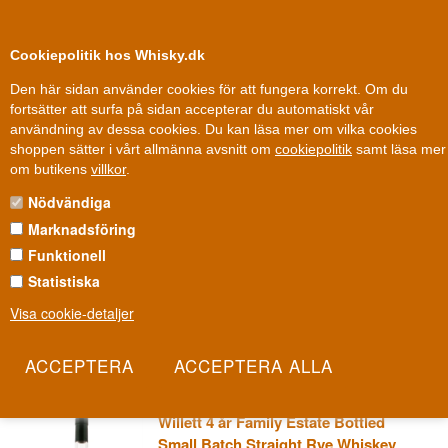
0
Kundklubb
Cookiepolitik hos Whisky.dk
Den här sidan använder cookies för att fungera korrekt. Om du
fortsätter att surfa på sidan accepterar du automatiskt vår
användning av dessa cookies. Du kan läsa mer om vilka cookies
Leverans från 79 kr.
1-3 arbetsdagar
shoppen sätter i vårt allmänna avsnitt om
cookiepolitik
samt läsa mer
Whisky
»
Amerikansk whisky
»
Willett Whiskey
om butikens
villkor
.
Nödvändiga
WILLETT WHISKEY
Marknadsföring
Willett är namnet som döljer sig bakom fler kända bourboner än de
Funktionell
flesta vet om. Familjen har destillerat, lagrat och tappat åt andra,
Statistiska
medan deras eget namn tyst och stilla blivit ett av de mest
Visa cookie-detaljer
eftertraktade bland bourbonsamlare. Den ikoniska pot still-formade
flaskan är idag lika igenkännbar som whiskyn själv.
Les mer
Willett 4 år Family Estate Bottled
Small Batch Straight Rye Whiskey