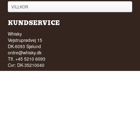
VILLKOR
KUNDSERVICE
Whisky
Vejstruprødvej 15
DK-6093 Sjølund
ordre@whisky.dk
Tlf. +45 5210 6093
Cvr: DK-35210040
INGEN FÖRSÄLJNING AV ALKOHOL TILL UNGA UNDER 18
ÅR
Vi har ett betyg på 94/100 på Facebook
Vi har 4,8 stjärnor på Google
BUTIKENS ÖPPETTIDER
Måndag till torsdag: 11:30 till 16:00
Fredag: 11:30 till 15:00
Första lördagen i månaden: 10:00 till 15:00