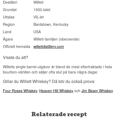
Destilleri
Willett
Grundat
1930-talet
Uttalas
VIL-let
Region
Bardstown, Kentucky
Land
USA
Ägare
Willett-familjen (oberoende)
Officiell hemsida
willettdistillery.com
Visste du att?
Willetts single barrel-utgåvor är bland de mest eftertraktade i hela
bourbon-världen och säljer ofta slut på bara några dagar.
Gillar du Willett Whiskey? Då bör du också prova:
Four Roses Whiskey
,
Heaven Hill Whiskey
och
Jim Beam Whiskey
.
Relaterade recept