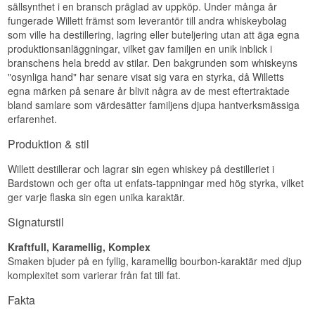
sällsynthet i en bransch präglad av uppköp. Under många år
Storlek: 70 CL
fungerade Willett främst som leverantör till andra whiskeybolag
Smakprofil
som ville ha destillering, lagring eller buteljering utan att äga egna
produktionsanläggningar, vilket gav familjen en unik inblick i
Mjuk · Sötmefylld · Rund · Karamellig
branschens hela bredd av stilar. Den bakgrunden som whiskeyns
Se hela vårt sortiment av
Willett
"osynliga hand" har senare visat sig vara en styrka, då Willetts
egna märken på senare år blivit några av de mest eftertraktade
bland samlare som värdesätter familjens djupa hantverksmässiga
erfarenhet.
Produktion & stil
Willett destillerar och lagrar sin egen whiskey på destilleriet i
Bardstown och ger ofta ut enfats-tappningar med hög styrka, vilket
ger varje flaska sin egen unika karaktär.
Signaturstil
Kraftfull, Karamellig, Komplex
Smaken bjuder på en fyllig, karamellig bourbon-karaktär med djup
komplexitet som varierar från fat till fat.
Fakta