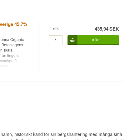
verige 45,7%
1
stk.
435,94
SEK
 Denna Organic
e. Bergslagens
n skala.
rån lingon,
 smakprofil
erige.
r verkligen unik
orter. • Destilleri:
icals: Tranbär,
in • Alc. styrka:
• Rekommenderat
ma namn, historiskt känd för sin bergshantering med många små