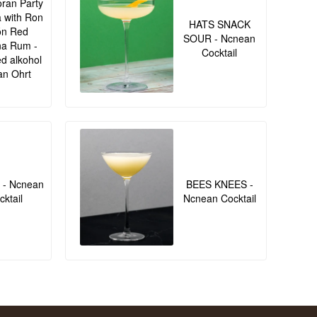
ran Party
 with Ron
HATS SNACK
ón Red
SOUR - Ncnean
a Rum -
Cocktail
d alkohol
an Ohrt
- Ncnean
BEES KNEES -
cktail
Ncnean Cocktail