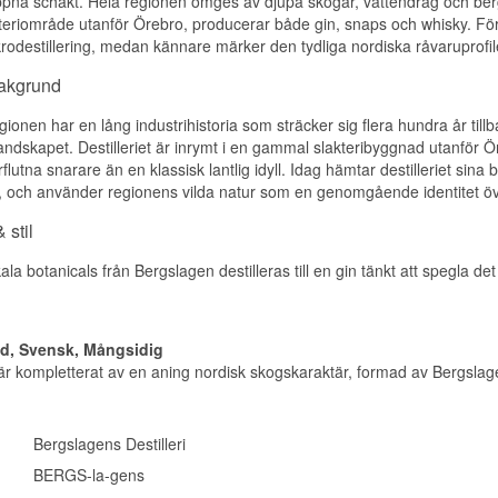
pna schakt. Hela regionen omges av djupa skogar, vattendrag och berg med
eriområde utanför Örebro, producerar både gin, snaps och whisky. För n
ikrodestillering, medan kännare märker den tydliga nordiska råvaruprof
bakgrund
ionen har en lång industrihistoria som sträcker sig flera hundra år til
andskapet. Destilleriet är inrymt i en gammal slakteribyggnad utanför Ö
örflutna snarare än en klassisk lantlig idyll. Idag hämtar destilleriet s
 och använder regionens vilda natur som en genomgående identitet öve
 stil
ala botanicals från Bergslagen destilleras till en gin tänkt att spegla 
d, Svensk, Mångsidig
är kompletterat av en aning nordisk skogskaraktär, formad av Bergslag
Bergslagens Destilleri
BERGS-la-gens