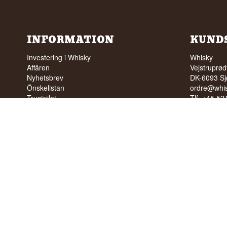
INFORMATION
KUND
Investering i Whisky
Whisky
Affären
Vejstruprød
Nyhetsbrev
DK-6093 Sj
Önskelistan
ordre@whis
Trustpilot
Tlf. +45 5
FAQ
Cvr: DK-3
Profil
Villkor
INGEN FÖ
TILL UNG
Vi har ett
Vi har 4,8 