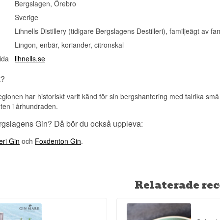
Bergslagen, Örebro
Sverige
Lihnells Distillery (tidigare Bergslagens Destilleri), familjeägt av fam
Lingon, enbär, koriander, citronskal
ida
lihnells.se
t?
gionen har historiskt varit känd för sin bergshantering med talrika sm
teten i århundraden.
ergslagens Gin? Då bör du också uppleva:
eri Gin
och
Foxdenton Gin
.
Relaterade rec