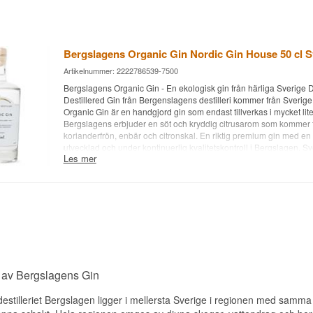
Bergslagens Organic Gin Nordic Gin House 50 cl S
Artikelnummer: 2222786539-7500
Bergslagens Organic Gin - En ekologisk gin från härliga Sverige
Destillered Gin från Bergenslagens destilleri kommer från Sverig
Organic Gin är en handgjord gin som endast tillverkas i mycket lite
Bergslagens erbjuder en söt och kryddig citrusarom som kommer f
korianderfrön, enbär och citronskal. En riktig premium gin med en
utvecklad och under kontinuerlig kvalitetskontroll i Bergslagen, Sv
Les mer
Bergslagens Organic Gin använder bara de finaste växterna och ä
tack vare sin basalkohol, som är trippeldestillerad från utvalda vetes
Bergslagens Organic Gin • Namn: Small Batch Handcrafted • Botan
Korianderfrön, Enbär och Citronskal • Land: Sverige • Typ: Svensk G
45,7% • 50 cl. • Rekommenderat Tonic Water: 1724 Tonic Water 
garnering: Citronzest • Övrigt: Ingår i Nordic Gin House Gin Series
 av Bergslagens Gin
estilleriet Bergslagen ligger i mellersta Sverige i regionen med sam