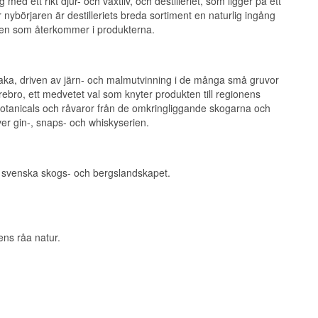
 ett rikt djur- och växtliv, och destilleriet, som ligger på ett
ybörjaren är destilleriets breda sortiment en naturlig ingång
ilen som återkommer i produkterna.
lbaka, driven av järn- och malmutvinning i de många små gruvor
rebro, ett medvetet val som knyter produkten till regionens
ina botanicals och råvaror från de omkringliggande skogarna och
r gin-, snaps- och whiskyserien.
det svenska skogs- och bergslandskapet.
ens råa natur.