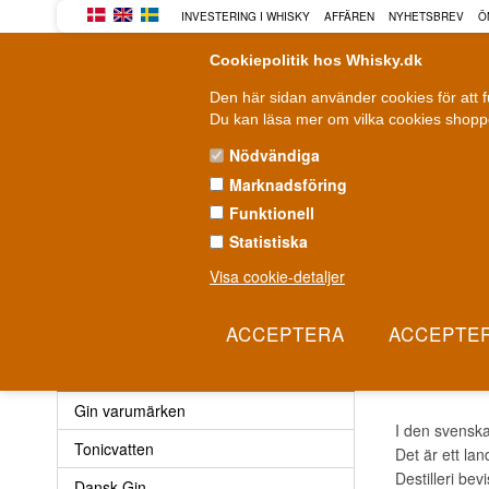
INVESTERING I WHISKY
AFFÄREN
NYHETSBREV
Ö
Cookiepolitik hos Whisky.dk
Den här sidan använder cookies för att 
Du kan läsa mer om vilka cookies shoppe
Nödvändiga
Marknadsföring
WHISKY
ROM
GIN
Funktionell
Statistiska
Leverans från 79 kr.
F
1-3 arbetsdagar
Visa cookie-detaljer
Gin
»
Gin varumärken
»
Bergslagens Gin
BERG
Gin
Gin varumärken
I den svenska
Tonicvatten
Det är ett la
Destilleri bev
Dansk Gin