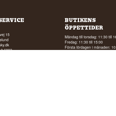
SERVICE
BUTIKENS
ÖPPETTIDER
vej 15
Måndag till torsdag: 11:30 till 1
ølund
Fredag: 11:30 till 15:00
ky.dk
Första lördagen i månaden: 10:0
210 6093
15:00
5210040
Se särskilda öppettider på
Goo
RSÄLJNING AV ALKOHOL
A UNDER 18 ÅR
 betyg på 94/100 på Facebook
stjärnor på Google