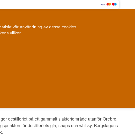
0
omatiskt vår användning av dessa cookies.
0,00 SEK
ikens
villkor
.
Kundklubb
ANDRA SAKER
BLOGG
Fysisk butik
et i Danmark
Danmark
ger destilleriet på ett gammalt slakteriområde utanför Örebro.
ngspunkten för destilleriets gin, snaps och whisky. Bergslagens
k.