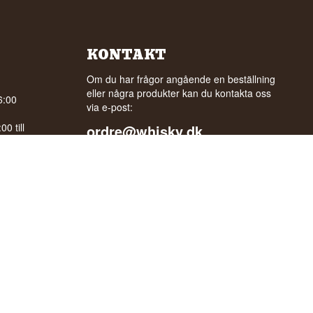
KONTAKT
Om du har frågor angående en beställning
eller några produkter kan du kontakta oss
6:00
via e-post:
0 till
ordre@whisky.dk
eller tlf.:
gle
+45 5210 6093
Med vänlig hälsning
Henrik Olsen og Ulrik Bertelsen