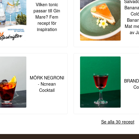
Salvado
Vilken tonic
Banana
passar till Gin
Col
Mare? Fem
Banan
recept för
Mat me
inspiration
av J
MÖRK NEGRONI
BRAND 
- Ncnean
Co
Cocktail
Se alla 30 recept