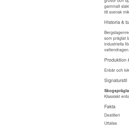
gruvor och öp
gammalt slakt
till svensk m
Historia & 
Bergslagenreg
som präglat l
industriella f
vattendragen,
Produktion &
Enbär och lok
Signaturstil
Skogsprägla
Klassiskt enb
Fakta
Destilleri
Uttalas