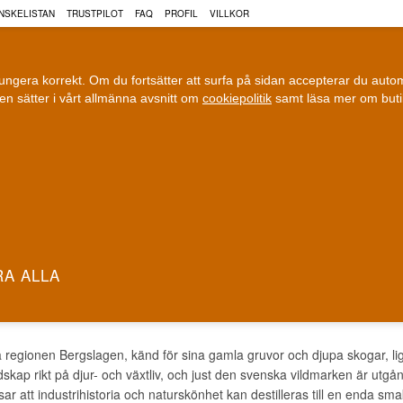
NSKELISTAN
TRUSTPILOT
FAQ
PROFIL
VILLKOR
fungera korrekt. Om du fortsätter att surfa på sidan accepterar du aut
n sätter i vårt allmänna avsnitt om
cookiepolitik
samt läsa mer om but
COGNAC
VIN
ÖL
ri leverans
100 % Danskägt
Fri frakt vid 899 dkk
Ägt och driv
SLAGENS GIN
 regionen Bergslagen, känd för sina gamla gruvor och djupa skogar, lig
ndskap rikt på djur- och växtliv, och just den svenska vildmarken är utgå
isar att industrihistoria och naturskönhet kan destilleras till en enda sma