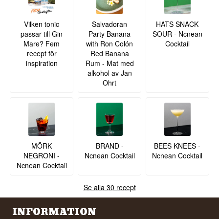
Vilken tonic
Salvadoran
HATS SNACK
passar till Gin
Party Banana
SOUR - Ncnean
Mare? Fem
with Ron Colón
Cocktail
recept för
Red Banana
inspiration
Rum - Mat med
alkohol av Jan
Ohrt
MÖRK
BRAND -
BEES KNEES -
NEGRONI -
Ncnean Cocktail
Ncnean Cocktail
Ncnean Cocktail
Se alla 30 recept
INFORMATION