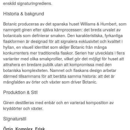
enskild signaturingrediens.
Historia & bakgrund
Botanic produceras av det spanska huset Williams & Humbert, som
namngett ginen efter själva kärnprocessen: det breda urvalet av
botanicals som definierar smaken. Den karakteristiska, fyrkantiga
flaskformen är designad för att signalera exklusivitet och kvalitet i
hyllan, en visuell identitet som skiljer Botanic från många
konkurrenters mer traditionella flaskor. Serien har utvecklats i flera
varianter med olika smakprofiler, vilket gör det möjligt för huset att
attrahera en bredare publik utan att kompromissa med den
botaniska komplexiteten. Namnet och flaskans design arbetar
därmed tillsammans för att berätta samma historia: att det är
mångfalden av örter och växter som driver Botanic.
Produktion & Stil
Ginen destilleras med enbär och en varierad komposition av
kryddörter och växter.
Signaturstil
Örtig, Komplex, Frisk