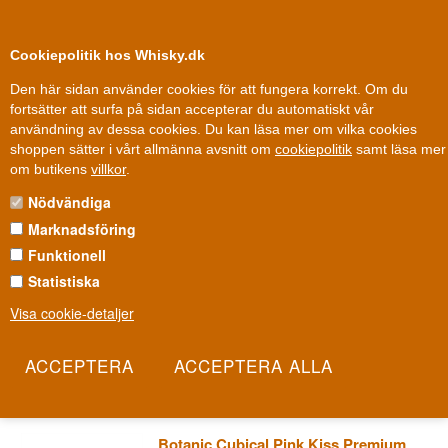
0
Kundklubb
Cookiepolitik hos Whisky.dk
Den här sidan använder cookies för att fungera korrekt. Om du
fortsätter att surfa på sidan accepterar du automatiskt vår
användning av dessa cookies. Du kan läsa mer om vilka cookies
Fri leverans
Fri frakt vid 899 dkk
shoppen sätter i vårt allmänna avsnitt om
cookiepolitik
samt läsa mer
Gin
»
Gin varumärken
»
Botanisk Gin
om butikens
villkor
.
Nödvändiga
BOTANISK GIN
Marknadsföring
Vissa giner låter flaskan tala först och smaken komma i andra
Funktionell
hand. Botanic gör tvärtom: namnet pekar direkt på själva
Statistiska
processen, det breda urvalet av örter och växter som är husets
Visa cookie-detaljer
sanna kärna. Producerad av det spanska huset Williams &
Humbert kommer ginen i en karakteristisk fyrkantig flaska som
signalerar exklusivitet utan att överrösta innehållet.
Les mer
Botanic Cubical Pink Kiss Premium