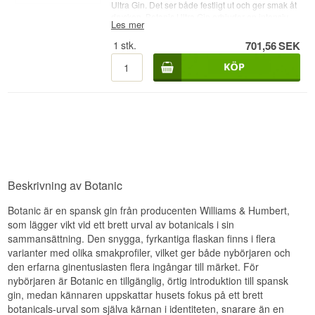
Ultra Gin. Det ser både festligt ut och ger smak åt
drycken. Botanic Ultra Gin erbjuder en intensiv
Les mer
enbär i doften. Mycket intensitet i smaken av
enbär, koriander och kryddor. Balanserad med en
1
stk.
701,56
SEK
lång kryddig eftersmak.
Se alla gin från Botanic
Gin här
. Destilleri: Williams & Humbert SA
Botanik: Enbär, korianderfrön och kryddor Land:
Spanien Typ: London Dry Gin Alc. styrka: 45 %
70 cl. Övrigt: Botanic Ultra Premium
Rekommenderad Tonic vatten: 1724 tonic water
Rekommenderad garnering: Lime
Beskrivning av Botanic
Botanic är en spansk gin från producenten Williams & Humbert,
som lägger vikt vid ett brett urval av botanicals i sin
sammansättning. Den snygga, fyrkantiga flaskan finns i flera
varianter med olika smakprofiler, vilket ger både nybörjaren och
den erfarna ginentusiasten flera ingångar till märket. För
nybörjaren är Botanic en tillgänglig, örtig introduktion till spansk
gin, medan kännaren uppskattar husets fokus på ett brett
botanicals-urval som själva kärnan i identiteten, snarare än en