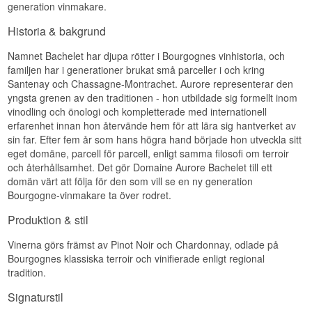
generation vinmakare.
Historia & bakgrund
Namnet Bachelet har djupa rötter i Bourgognes vinhistoria, och
familjen har i generationer brukat små parceller i och kring
Santenay och Chassagne-Montrachet. Aurore representerar den
yngsta grenen av den traditionen - hon utbildade sig formellt inom
vinodling och önologi och kompletterade med internationell
erfarenhet innan hon återvände hem för att lära sig hantverket av
sin far. Efter fem år som hans högra hand började hon utveckla sitt
eget domäne, parcell för parcell, enligt samma filosofi om terroir
och återhållsamhet. Det gör Domaine Aurore Bachelet till ett
domän värt att följa för den som vill se en ny generation
Bourgogne-vinmakare ta över rodret.
Produktion & stil
Vinerna görs främst av Pinot Noir och Chardonnay, odlade på
Bourgognes klassiska terroir och vinifierade enligt regional
tradition.
Signaturstil