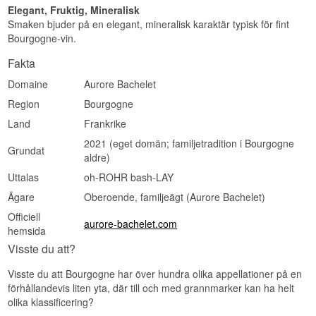
Elegant, Fruktig, Mineralisk
Smaken bjuder på en elegant, mineralisk karaktär typisk för fint
Bourgogne-vin.
Fakta
Domaine
Aurore Bachelet
Region
Bourgogne
Land
Frankrike
2021 (eget domän; familjetradition i Bourgogne
Grundat
aldre)
Uttalas
oh-ROHR bash-LAY
Ägare
Oberoende, familjeägt (Aurore Bachelet)
Officiell
aurore-bachelet.com
hemsida
Visste du att?
Visste du att Bourgogne har över hundra olika appellationer på en
förhållandevis liten yta, där till och med grannmarker kan ha helt
olika klassificering?