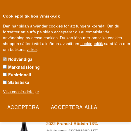
0
Kundklubb
Cookiepolitik hos Whisky.dk
Den här sidan använder cookies för att fungera korrekt. Om du
fortsätter att surfa på sidan accepterar du automatiskt vår
användning av dessa cookies. Du kan läsa mer om vilka cookies
100 % Danskägt
Ägt och drivet i Danmark
shoppen sätter i vårt allmänna avsnitt om
cookiepolitik
samt läsa mer
Vin
»
Vinhus
»
Domaine Aurore Bachelet
om butikens
villkor
.
Nödvändiga
DOMAINE AURORE BACHELET
Marknadsföring
I Santenay, söder om Côte de Beaunes berömda sluttningar,
Funktionell
arbetar en ung vinmakare vid namn Aurore med jorden hennes far
Statistiska
en gång lärde henne att förstå. Det här är Bourgogne i sin mest
Visa cookie-detaljer
personliga form - en dotters egen tolkning av en familjs vinarv.
Les mer
Domaine Aurore Bachelet Pommard
2022 Franskt Rödvin 13%
Artikelnummer: 222276865480-6877