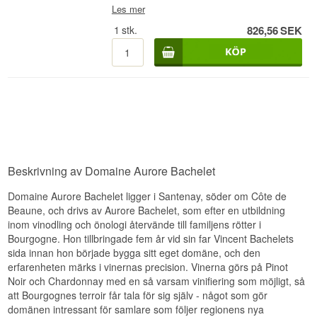
avslut. Ett klassiskt, feminint Bourgognevin med
Les mer
både karaktär och finess.
1
stk.
826,56
SEK
Vinhus: Aurore Bachelet
Namn: Santenay 1er Cru
Årgång: 2021
Druva: 100% Pinot Noir
Land: Frankrike
Typ: Franskt rödvin
Alkoholhalt: 13 %
75 cl
Övrigt:
Beskrivning av Domaine Aurore Bachelet
Domaine Aurore Bachelet ligger i Santenay, söder om Côte de
Beaune, och drivs av Aurore Bachelet, som efter en utbildning
inom vinodling och önologi återvände till familjens rötter i
Bourgogne. Hon tillbringade fem år vid sin far Vincent Bachelets
sida innan hon började bygga sitt eget domäne, och den
erfarenheten märks i vinernas precision. Vinerna görs på Pinot
Noir och Chardonnay med en så varsam vinifiering som möjligt, så
att Bourgognes terroir får tala för sig själv - något som gör
domänen intressant för samlare som följer regionens nya