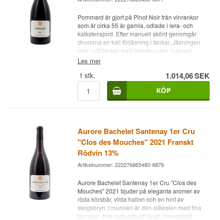
Pommard är gjort på Pinot Noir från vinrankor
som är cirka 55 år gamla, odlade i lera- och
kalkstensjord. Efter manuell skörd genomgår
druvorna en kall förjäsning i tankar. Jäsningen
sker i ståltankar med regelbunden manuell
nedtryckning och överpumpning.
Les mer
Vinet lagras i 12 månader på ekfat och därefter i
1
stk.
1.014,06
SEK
5 månader på ståltankar.
Vinhus: Domaine Aurore Bachelet
Namn: Pommard 2022
Årgång: 2022
Druva: 100% Pinot Noir
Land: Frankrike
Aurore Bachelet Santenay 1er Cru
Typ: Franskt rödvin
"Clos des Mouches" 2021 Franskt
Alkoholhalt: 13 %
Rödvin 13%
75 cl.
Övrigt:
Artikelnummer: 222276865480-6876
Aurore Bachelet Santenay 1er Cru "Clos des
Mouches" 2021 bjuder på eleganta aromer av
röda körsbär, vilda hallon och en hint av
skogsbryn. I munnen är den silkeslen med fina
tanniner, frisk syra och ett långt, mineraliskt