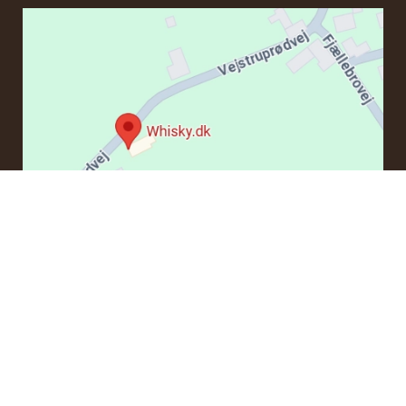
KONTAKT
Om du har frågor angående en beställning eller några
produkter kan du kontakta oss via e-post:
ordre@whisky.dk
eller tlf.: