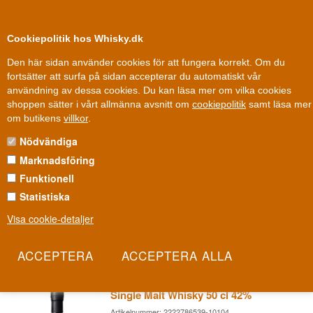
0
Kundklubb
Cookiepolitik hos Whisky.dk
Den här sidan använder cookies för att fungera korrekt. Om du
fortsätter att surfa på sidan accepterar du automatiskt vår
användning av dessa cookies. Du kan läsa mer om vilka cookies
Fri leverans
Fri frakt vid 899 dkk
shoppen sätter i vårt allmänna avsnitt om
cookiepolitik
samt läsa mer
Whisky
»
Whiskydestillerier
»
Isfjord Whisky
om butikens
villkor
.
Nödvändiga
ISFJORD WHISKY
Marknadsföring
I Grönlands storslagna arktiska landskap smälter rent
Funktionell
isbergsvatten och lokala råvaror samman till sprit. Isfjord är beviset
Statistiska
på att även den mest extrema och öde naturen kan bli whisky, gin
Visa cookie-detaljer
och vodka.
Les mer
Isfjord Premium Arctic #2 Peated
Single Malt Whisky 50 cl 42%
Artikelnummer: 2222786539-10104