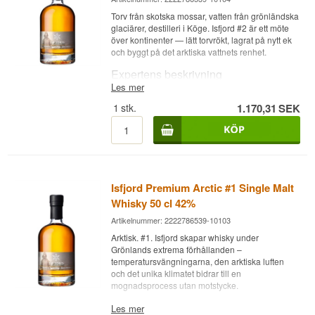
Torv från skotska mossar, vatten från grönländska
glaciärer, destilleri i Köge. Isfjord #2 är ett möte
över kontinenter — lätt torvrökt, lagrat på nytt ek
och byggt på det arktiska vattnets renhet.
Expertens beskrivning
Les mer
Isfjord Premium Arctic #2 är en lätt torvrökt Dansk
1
stk.
1.170,31
SEK
Single Malt Whisky på 42%, buteljerad i 50 cl,
destillerad hos Braunstein Destilleri i Köge,
Danmark, och lagrad på nya amerikanska ekfat.
Precis som #1 är den byggd kring arktiskt
isbergsvatten från glaciärerna vid Ilulissat i
Grönland — tusentals år gammalt och fritt från
moderna föroreningar. Skillnaden ligger i malten
Isfjord Premium Arctic #1 Single Malt
och faten: #2 använder lätt torvrökt malt och
Whisky 50 cl 42%
lagras på nya ekfat som bidrar med frisk vanilj
och struktur. Torvnivån är tydlig utan att dominera.
Artikelnummer: 2222786539-10103
Smaknoter
Arktisk. #1. Isfjord skapar whisky under
Grönlands extrema förhållanden –
temperatursvängningarna, den arktiska luften
Näsa
och det unika klimatet bidrar till en
mognadsprocess utan motstycke.
Rök och friskt ek med lätta frukttoner. Vaniljsötma
blandas med en antydan av havssalt och örter.
Expertens beskrivning
Les mer