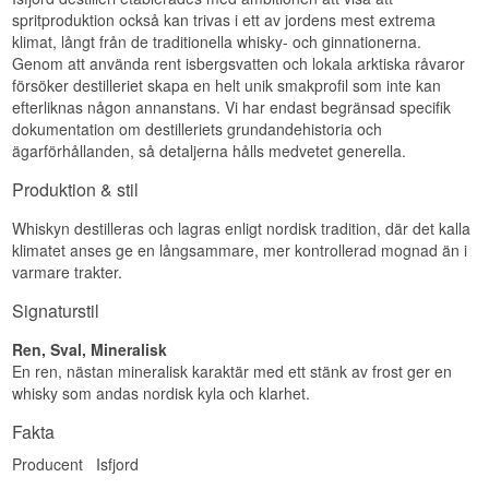
Visste du att?
Whisky
spritproduktion också kan trivas i ett av jordens mest extrema
Region/Land: Arktis / Grönland
klimat, långt från de traditionella whisky- och ginnationerna.
Medan de flesta torvrökt single malts enbart
Typ: Single Malt Whisky
använder skotsk torvrökt malt, kombinerar Isfjord
ABV: 42%
Genom att använda rent isbergsvatten och lokala arktiska råvaror
#2 denna med grönländskt isbergsvatten och
Storlek: 50 CL
försöker destilleriet skapa en helt unik smakprofil som inte kan
lagring på nya amerikanska ekfat — en ovanlig
Edition: Premium Arctic #1
efterliknas någon annanstans. Vi har endast begränsad specifik
kombination även i ett globalt perspektiv.
dokumentation om destilleriets grundandehistoria och
Smakprofil
Se hela vårt sortiment av
Isfjord Whisky
ägarförhållanden, så detaljerna hålls medvetet generella.
Arktisk · Frisk · Single malt · Nordisk
Produktion & stil
Visste du att?
Whiskyn destilleras och lagras enligt nordisk tradition, där det kalla
Isfjord är uppkallad efter den berömda Isfjorden
klimatet anses ge en långsammare, mer kontrollerad mognad än i
(Ilulissat Icefjord) på Grönlands västkust – ett
varmare trakter.
UNESCO-världsarv känt för sina dramatiska
isberg och arktiska landskapet. Klimatets extrema
Signaturstil
temperaturvariationer ger en annorlunda
mognadsmiljö för whiskyn.
Ren, Sval, Mineralisk
En ren, nästan mineralisk karaktär med ett stänk av frost ger en
whisky som andas nordisk kyla och klarhet.
Fakta
Producent
Isfjord