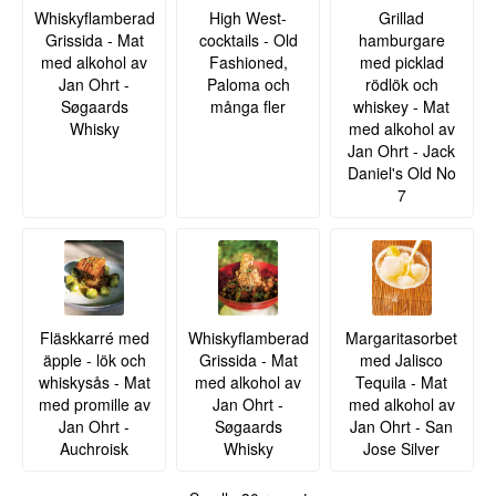
Whiskyflamberad
High West-
Grillad
Grissida - Mat
cocktails - Old
hamburgare
med alkohol av
Fashioned,
med picklad
Jan Ohrt -
Paloma och
rödlök och
Søgaards
många fler
whiskey - Mat
Whisky
med alkohol av
Jan Ohrt - Jack
Daniel's Old No
7
Fläskkarré med
Whiskyflamberad
Margaritasorbet
äpple - lök och
Grissida - Mat
med Jalisco
whiskysås - Mat
med alkohol av
Tequila - Mat
med promille av
Jan Ohrt -
med alkohol av
Jan Ohrt -
Søgaards
Jan Ohrt - San
Auchroisk
Whisky
Jose Silver