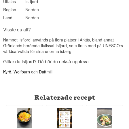
Uttalas
Is-fjord
Region
Norden
Land
Norden
Visste du att?
Namnet 'isfjord' används på flera platser i Arktis, bland annat
Grönlands berömda Ilulissat Isfjord, som finns med på UNESCO:s
världsarvslista för sina enorma isberg.
Gillar du Isfjord? Då bör du också uppleva:
Kyrö
,
Wolfburn
och
Daftmill
.
Relaterade recept