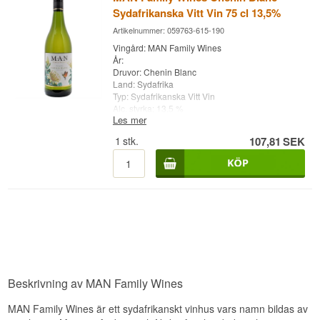
Sydafrikanska Vitt Vin 75 cl 13,5%
Artikelnummer: 059763-615-190
Vingård: MAN Family Wines
År:
Druvor: Chenin Blanc
Land: Sydafrika
Typ: Sydafrikanska Vitt Vin
Alc. styrka: 13,5 %
Les mer
75 cl.
1
stk.
107,81
SEK
Beskrivning av MAN Family Wines
MAN Family Wines är ett sydafrikanskt vinhus vars namn bildas av