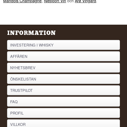
Mandois Champagne
,
Niepoort Vin
och
Årø Vingård
.
INFORMATION
INVESTERING I WHISKY
AFFÄREN
NYHETSBREV
ÖNSKELISTAN
TRUSTPILOT
FAQ
PROFIL
VILLKOR