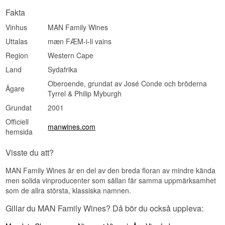
Fakta
Vinhus
MAN Family Wines
Uttalas
mæn FÆM-i-li vains
Region
Western Cape
Land
Sydafrika
Oberoende, grundat av José Conde och bröderna
Ägare
Tyrrel & Philip Myburgh
Grundat
2001
Officiell
manwines.com
hemsida
Visste du att?
MAN Family Wines är en del av den breda floran av mindre kända
men solida vinproducenter som sällan får samma uppmärksamhet
som de allra största, klassiska namnen.
Gillar du MAN Family Wines? Då bör du också uppleva: