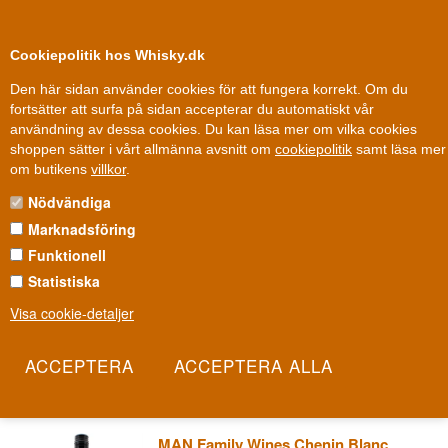
0
Kundklubb
Cookiepolitik hos Whisky.dk
Den här sidan använder cookies för att fungera korrekt. Om du
fortsätter att surfa på sidan accepterar du automatiskt vår
användning av dessa cookies. Du kan läsa mer om vilka cookies
Fri leverans
Fri frakt vid 899 dkk
shoppen sätter i vårt allmänna avsnitt om
cookiepolitik
samt läsa mer
Vin
»
Vinhus
»
MAN Family Wines
om butikens
villkor
.
Nödvändiga
MAN FAMILY WINES
Marknadsföring
Ett sydafrikanskt vinhus vars namn hyllar tre av landets
Funktionell
vinregioner. MAN Family Wines är bildat av initialerna i Maggie,
Statistiska
Andrew och Nicky - familjen bakom huset - och representerar en
Visa cookie-detaljer
yngre generation sydafrikanska producenter som insisterar på
tillgänglighet utan att kompromissa med kvaliteten. Det här är
vardagsvin som inte skäms för sin egen ambition.
Les mer
MAN Family Wines Chenin Blanc