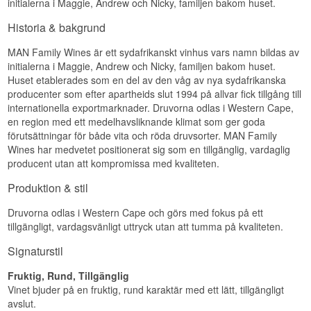
initialerna i Maggie, Andrew och Nicky, familjen bakom huset.
Historia & bakgrund
MAN Family Wines är ett sydafrikanskt vinhus vars namn bildas av
initialerna i Maggie, Andrew och Nicky, familjen bakom huset.
Huset etablerades som en del av den våg av nya sydafrikanska
producenter som efter apartheids slut 1994 på allvar fick tillgång till
internationella exportmarknader. Druvorna odlas i Western Cape,
en region med ett medelhavsliknande klimat som ger goda
förutsättningar för både vita och röda druvsorter. MAN Family
Wines har medvetet positionerat sig som en tillgänglig, vardaglig
producent utan att kompromissa med kvaliteten.
Produktion & stil
Druvorna odlas i Western Cape och görs med fokus på ett
tillgängligt, vardagsvänligt uttryck utan att tumma på kvaliteten.
Signaturstil
Fruktig, Rund, Tillgänglig
Vinet bjuder på en fruktig, rund karaktär med ett lätt, tillgängligt
avslut.