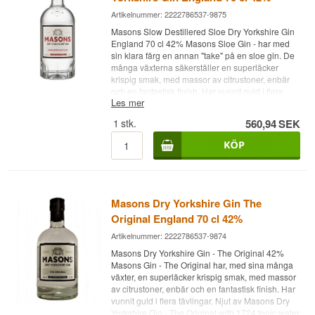
Artikelnummer: 2222786537-9875
Masons Slow Destillered Sloe Dry Yorkshire Gin
England 70 cl 42% Masons Sloe Gin - har med
sin klara färg en annan "take" på en sloe gin. De
många växterna säkerställer en superläcker
krispig smak, med massor av citrustoner, enbär
och en fantastisk finish. Har vunnit guld i flera
Les mer
tävlingar. Njut av Masons Slow Destillered Sloe
Dry Yorkshire Gin England med 1724 tonic water
1
stk.
560,94
SEK
• Distillery: Masons Dry Yorkshire Gin • Namn:
Masons Slow Destillered Sloe • Botanicals:
Enbär, citrusfrukter, fänkål mm. • Land: England •
Typ: London sloe Gin • Alc. styrka: 42% • 70 cl. •
Rekommenderat Tonic Water: 1724 •
Rekommenderad garnering: Skiva av en apelsin
• Annat: Masons Slow Destillered Sloe - Dry
Masons Dry Yorkshire Gin The
Yorkshire Gin
Original England 70 cl 42%
Artikelnummer: 2222786537-9874
Masons Dry Yorkshire Gin - The Original 42%
Masons Gin - The Original har, med sina många
växter, en superläcker krispig smak, med massor
av citrustoner, enbär och en fantastisk finish. Har
vunnit guld i flera tävlingar. Njut av Masons Dry
Yorkshire Gin - The Original with 1724 tonic water