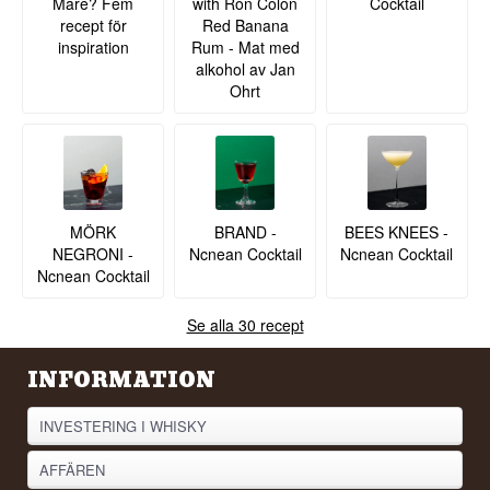
Mare? Fem
with Ron Colón
Cocktail
recept för
Red Banana
inspiration
Rum - Mat med
alkohol av Jan
Ohrt
MÖRK
BRAND -
BEES KNEES -
NEGRONI -
Ncnean Cocktail
Ncnean Cocktail
Ncnean Cocktail
Se alla 30 recept
INFORMATION
INVESTERING I WHISKY
AFFÄREN