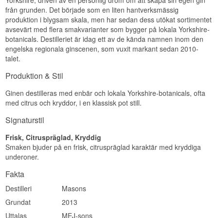
Yorkshire, driven av en personlig dröm om att skapa sin egen gin
från grunden. Det började som en liten hantverksmässig
produktion i blygsam skala, men har sedan dess utökat sortimentet
avsevärt med flera smakvarianter som bygger på lokala Yorkshire-
botanicals. Destilleriet är idag ett av de kända namnen inom den
engelska regionala ginscenen, som vuxit markant sedan 2010-
talet.
Produktion & Stil
Ginen destilleras med enbär och lokala Yorkshire-botanicals, ofta
med citrus och kryddor, i en klassisk pot still.
Signaturstil
Frisk, Citruspräglad, Kryddig
Smaken bjuder på en frisk, citruspräglad karaktär med kryddiga
underoner.
Fakta
Destilleri
Masons
Grundat
2013
Uttalas
MEJ-sons