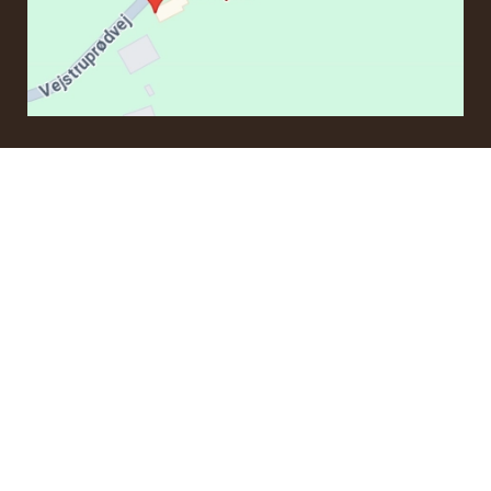
KONTAKT
Om du har frågor angående en beställning eller några
produkter kan du kontakta oss via e-post:
ordre@whisky.dk
eller tlf.:
+45 5210 6093
Med vänlig hälsning
Henrik Olsen og Ulrik Bertelsen