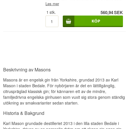
Les mer
• Destilleri: Masons Dry Yorkshire Gin - The
Original • Namn: Masons Dry Yorkshire Gin •
1
stk.
560,94
SEK
Botanicals: Enbär, citrusfrukter, fänkål mm. •
Land: England • Typ: London Dry Gin • Alc.
styrka: 42% • 70 cl. • Rekommenderat Tonic
Water: 1724 • Rekommenderad garnering: Skiva
av en apelsin • Annat: Masons Dry Yorkshire Gin
- The Original
Beskrivning av Masons
Masons är en engelsk gin från Yorkshire, grundad 2013 av Karl
Mason i staden Bedale. För nybörjaren är det en lättillgänglig,
citruspräglad klassisk gin; för kännaren ett av de mindre,
familjedrivna engelska ginhusen som vuxit sig stora genom ständig
utökning av smakvarianter sedan starten.
Historia & Bakgrund
Karl Mason grundade destilleriet 2013 i den lilla staden Bedale i