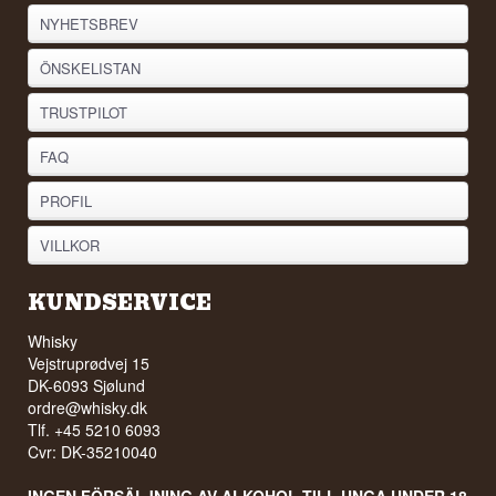
NYHETSBREV
ÖNSKELISTAN
TRUSTPILOT
FAQ
PROFIL
VILLKOR
KUNDSERVICE
Whisky
Vejstruprødvej 15
DK-6093 Sjølund
ordre@whisky.dk
Tlf. +45 5210 6093
Cvr: DK-35210040