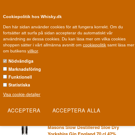
0
Kundklubb
Cookiepolitik hos Whisky.dk
Den här sidan använder cookies för att fungera korrekt. Om du
fortsätter att surfa på sidan accepterar du automatiskt vår
användning av dessa cookies. Du kan läsa mer om vilka cookies
Fri leverans
Fri frakt vid 899 dkk
shoppen sätter i vårt allmänna avsnitt om
cookiepolitik
samt läsa mer
Gin
»
Gin varumärken
»
Masons Gin
om butikens
villkor
.
Nödvändiga
MASONS GIN
Marknadsföring
Ett engelskt ginhus från Yorkshire, grundat av en enda entusiast
Funktionell
med en dröm om egen destillering. Karl Mason startade 2013 i den
Statistiska
lilla staden Bedale med en klassisk pot still och en idé om att sätta
Visa cookie-detaljer
Yorkshire på ginkartan. Från en blygsam start har sortimentet
sedan dess vuxit betydligt.
Les mer
Masons Slow Destillered Sloe Dry
Yorkshire Gin England 70 cl 42%