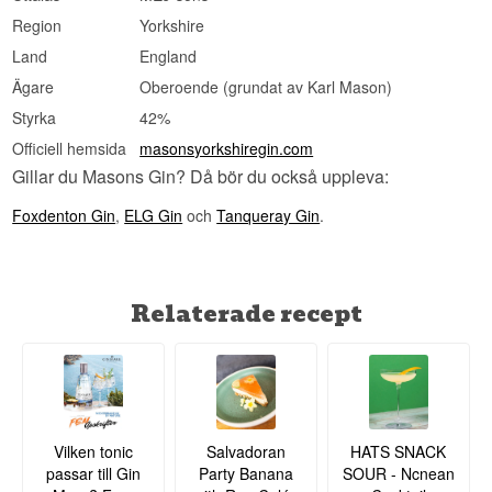
Region
Yorkshire
Land
England
Ägare
Oberoende (grundat av Karl Mason)
Styrka
42%
Officiell hemsida
masonsyorkshiregin.com
Gillar du Masons Gin? Då bör du också uppleva:
Foxdenton Gin
,
ELG Gin
och
Tanqueray Gin
.
Relaterade recept
Vilken tonic
Salvadoran
HATS SNACK
passar till Gin
Party Banana
SOUR - Ncnean