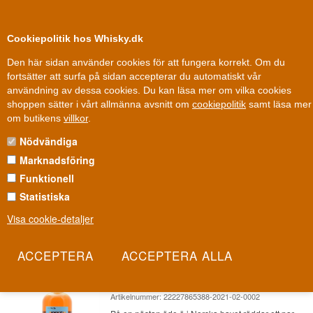
0
Kundklubb
Cookiepolitik hos Whisky.dk
Den här sidan använder cookies för att fungera korrekt. Om du
fortsätter att surfa på sidan accepterar du automatiskt vår
användning av dessa cookies. Du kan läsa mer om vilka cookies
100 % Danskägt
Ägt och drivet i Danmark
shoppen sätter i vårt allmänna avsnitt om
cookiepolitik
samt läsa mer
Whisky
»
Whiskydestillerier
»
Myken Whisky
om butikens
villkor
.
Nödvändiga
MYKEN WHISKY
Marknadsföring
Norges minsta ösamhälle har fostrat ett destilleri som gör whisky
Funktionell
lika avsides beläget som klippön själv. Myken Whisky bär havet,
Statistiska
vinden och den långa, mörka vintern rakt in i glaset.
Visa cookie-detaljer
Les mer
Myken Hungarian Dance 2020 Arctic
Single Malt Norska Whisky 50 cl 47%
Artikelnummer: 22227865388-2021-02-0002