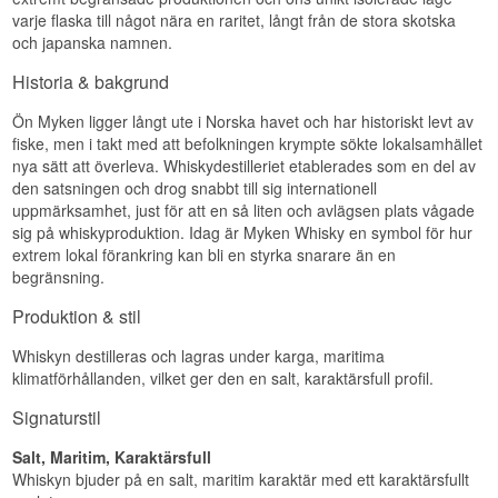
Doften bjuder på honung, hav och ett stänk
varje flaska till något nära en raritet, långt från de stora skotska
krydda.
och japanska namnen.
Smak
Historia & bakgrund
Smaken är rund med karamell, salt och lätt frukt.
Ön Myken ligger långt ute i Norska havet och har historiskt levt av
Eftersmak
fiske, men i takt med att befolkningen krympte sökte lokalsamhället
nya sätt att överleva. Whiskydestilleriet etablerades som en del av
Eftersmaken är medellång till lång, salt och
den satsningen och drog snabbt till sig internationell
kryddig.
uppmärksamhet, just för att en så liten och avlägsen plats vågade
Specifikationer
sig på whiskyproduktion. Idag är Myken Whisky en symbol för hur
extrem lokal förankring kan bli en styrka snarare än en
Namn: Myken Hungarian Dance 2020 Arctic
begränsning.
Single Malt Norsk Whisky
Destilleri:
Myken
Produktion & stil
Region/Land: Myken, Norge
Typ: Norsk Single Malt Whisky
Whiskyn destilleras och lagras under karga, maritima
ABV: 47 %
Storlek: 50 CL
klimatförhållanden, vilket ger den en salt, karaktärsfull profil.
Edition: 2020
Signaturstil
Smakprofil
Salt, Maritim, Karaktärsfull
Salt · Honungssöt · Kryddig · Rund
Whiskyn bjuder på en salt, maritim karaktär med ett karaktärsfullt