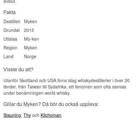
Investeringspotential
avslut.
Medel – en sällsynt utgåva från världens
Fakta
nordligaste whiskydestilleri på en nästan öde ö,
Destilleri
Myken
producerad i mycket begränsad mängd.
Grundat
2015
Visste du att?
Uttalas
Mü-ken
Myken Distillery ligger på en ö som under åren
fram till destilleriets öppning bara hade en
Region
Myken
handfull kvarvarande invånare – destilleriet har
Land
Norge
sedan bidragit till att föra nytt liv till ösamhället.
Se hela vårt sortiment av
Myken
Visste du att?
Utanför Skottland och USA finns idag whiskydestillerier i över 20
länder, från Taiwan till Sydafrika, ett fenomen som ofta samlas
under benämningen world whisky.
Gillar du Myken? Då bör du också uppleva:
Stauning
,
Thy
och
Kilchoman
.