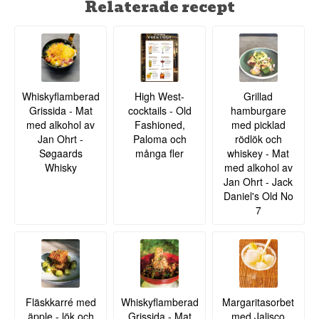
Relaterade recept
Whiskyflamberad
High West-
Grillad
Grissida - Mat
cocktails - Old
hamburgare
med alkohol av
Fashioned,
med picklad
Jan Ohrt -
Paloma och
rödlök och
Søgaards
många fler
whiskey - Mat
Whisky
med alkohol av
Jan Ohrt - Jack
Daniel's Old No
7
Fläskkarré med
Whiskyflamberad
Margaritasorbet
äpple - lök och
Grissida - Mat
med Jalisco