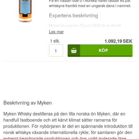
På en nästan öde ö i Norska havet räddar ett par
whiskyns framtid med en ungersk dans i namnet.
Expertens beskrivning
Myken Hungarian Dance 2020 är en Norsk
Single Malt Whisky, buteljerad vid 47 %,
Les mer
destillerad hos
Myken
, världens första Arctic-
1
stk.
1.092,19
SEK
whiskydestilleri och Norges enda dedikerade
whiskydestilleri. Destilleriet grundades av Roar
Larsen och hans fru Trude Tokle, som 2014
seglade längs den norska kusten med sina fyra
barn, tills dåligt väder drev dem in till den nästan
övergivna ön Myken, bara 400 meter bred. Vid
den tiden bodde bara en handfull pensionärer på
ön. Familjen förälskade sig i platsen och
etablerade ett destilleri som har återupplivat
ösamhället. Whiskyn destilleras med avsaltat
havsvatten och lagras i destilleriets lager, kallat
'Whisky-katedralen', där det arktiska klimatet med
Beskrivning av Myken
kraftiga temperaturväxlingar ger en helt särskild
mognad.
Myken Whisky destilleras på den lilla norska ön Myken, där en
Smaknoter
handfull fastboende och ett kärvt klimat sätter ramarna för
produktionen. För nybörjaren är det en spännande introduktion till
Näsa
norsk whiskys växande internationella rykte; för samlaren gör den
extremt begränsade produktionen och öns unikt isolerade läge