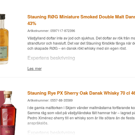
Stauning RØG Miniature Smoked Double Malt Dans
43%
Artikelnummer: 0597117-872396
Västjylland doftar inte av jod och sjukhus. Det doftar av rök från ma
strandfuror och havsluft. Det var det Stauning försökte fånga när d
och skapade RØG – en dansk rökt whisky med sin egen röst.
Expertens beskrivning
Stauning RØG Smoked Double Malt är en Dansk Whisky buteljera
Les mer
av en blandning av golvmaltat, torvrökt korn och orökt malt. Stau
grundades 2005 i Skjern, Västjylland. RØG är destilleriets tolkning
inte en imitation av tunga, medicinska Islay-profiler, utan en lättare,
med västjylländsk terroir. Lagrad på en kombination av förstgångs
Stauning Rye PX Sherry Oak Dansk Whisky 70 cl 
och sherryfat.
Artikelnummer: 0557-88-35589
Smaknoter
I de gamla malttorken i Skjern vänder maltmästarna fortfarande ko
Samma råg som växt på västjylländska fält hamnar här – lagrad på
Näsa
Pedro Ximénez-sherry till en whisky som är lite sötare än de flesta
anspråkslös.
Mjuk, fruktig rök med grönt äpple och vaniljkräm. Röken är närva
den tränger sig inte på.
Expertens beskrivning