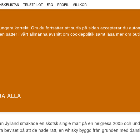
NSKELISTAN
TRUSTPILOT
FAQ
PROFIL
VILLKOR
fungera korrekt. Om du fortsätter att surfa på sidan accepterar du aut
n sätter i vårt allmänna avsnitt om
cookiepolitik
samt läsa mer om but
COGNAC
VIN
ÖL
ri leverans
100 % Danskägt
Fri frakt vid 899 dkk
Ägt och driv
NING WHISKY
ån Jylland smakade en skotsk single malt på en helgresa 2005 och und
va beviset på att de hade rätt, en whisky byggd från grunden med dans