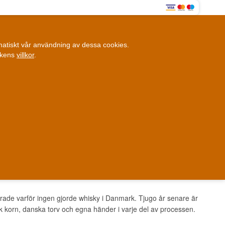
0
omatiskt vår användning av dessa cookies.
0,00 SEK
ikens
villkor
.
Kundklubb
ANDRA SAKER
BLOGG
Fysisk butik
et i Danmark
Danmark
rade varför ingen gjorde whisky i Danmark. Tjugo år senare är
k korn, danska torv och egna händer i varje del av processen.