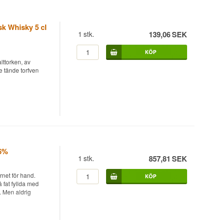
k Whisky 5 cl
1
stk.
139,06
SEK
lttorken, av
e tände torfven
d vid 43%, gjord
ning Whisky
 av rökt whisky –
 fruktigare rökstil
fyllda bourbonfat
46%
1
stk.
857,81
SEK
rnet för hand.
 fat fyllda med
. Men aldrig
rande men diskret –