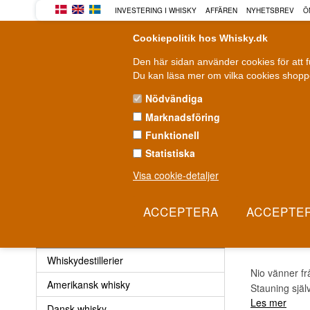
INVESTERING I WHISKY
AFFÄREN
NYHETSBREV
Ö
Cookiepolitik hos Whisky.dk
Den här sidan använder cookies för att 
Du kan läsa mer om vilka cookies shoppe
Nödvändiga
Marknadsföring
WHISKY
ROM
GIN
Funktionell
Statistiska
Leverans från 79 kr.
F
1-3 arbetsdagar
Visa cookie-detaljer
Whisky
»
Whiskydestillerier
»
Stauning whisky
STAU
Whisky
Whiskydestillerier
Nio vänner fr
Amerikansk whisky
Stauning själ
Les mer
Dansk whisky