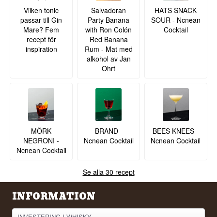
Vilken tonic
Salvadoran
HATS SNACK
passar till Gin
Party Banana
SOUR - Ncnean
Mare? Fem
with Ron Colón
Cocktail
recept för
Red Banana
inspiration
Rum - Mat med
alkohol av Jan
Ohrt
MÖRK
BRAND -
BEES KNEES -
NEGRONI -
Ncnean Cocktail
Ncnean Cocktail
Ncnean Cocktail
Se alla 30 recept
INFORMATION
INVESTERING I WHISKY