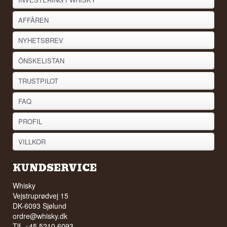
AFFÄREN
NYHETSBREV
ÖNSKELISTAN
TRUSTPILOT
FAQ
PROFIL
VILLKOR
KUNDSERVICE
Whisky
Vejstruprødvej 15
DK-6093 Sjølund
ordre@whisky.dk
Tlf. +45 5210 6093