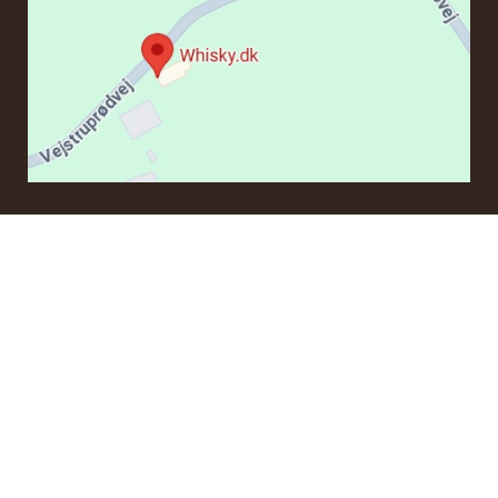
KONTAKT
Om du har frågor angående en beställning eller några
produkter kan du kontakta oss via e-post:
ordre@whisky.dk
eller tlf.:
+45 5210 6093
Med vänlig hälsning
Henrik Olsen og Ulrik Bertelsen