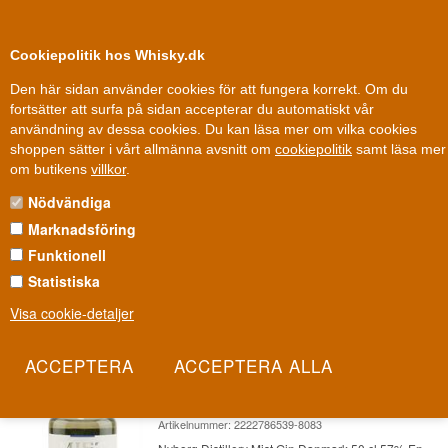
0
Kundklubb
Cookiepolitik hos Whisky.dk
Den här sidan använder cookies för att fungera korrekt. Om du
fortsätter att surfa på sidan accepterar du automatiskt vår
användning av dessa cookies. Du kan läsa mer om vilka cookies
Fri leverans
Fri frakt vid 899 dkk
shoppen sätter i vårt allmänna avsnitt om
cookiepolitik
samt läsa mer
Gin
»
Ginproducerande länder
»
Dansk Gin
»
Nyborg Gin
om butikens
villkor
.
Nödvändiga
NYBORG GIN
Marknadsföring
Nyborg Distillery destillerar ekologisk gin på Fyn med ett sortiment
Funktionell
av varianter som var och en har sin egen botanicals-profil. Det är
Statistiska
dansk gin med tydlig grön prägel.
Visa cookie-detaljer
Les mer
Nyborg Distillery Mist Gin Danmark 50
cl 57%
Artikelnummer: 2222786539-8083