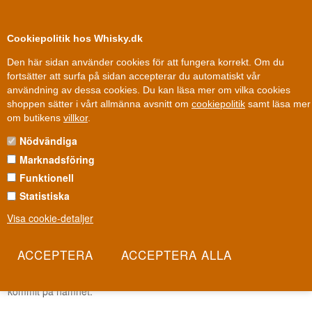
0
Kundklubb
Cookiepolitik hos Whisky.dk
Den här sidan använder cookies för att fungera korrekt. Om du
fortsätter att surfa på sidan accepterar du automatiskt vår
användning av dessa cookies. Du kan läsa mer om vilka cookies
Fysisk butik
Danmark
shoppen sätter i vårt allmänna avsnitt om
cookiepolitik
samt läsa mer
Whisky
»
Speciell whisky
»
Whiskymesse malt & andra whiskytappningar
om butikens
villkor
.
Nödvändiga
WHISKYMESSE MALT & ANDRA
WHISKYTAPPNINGAR
Marknadsföring
Funktionell
Whiskymesse malt & andra whiskytappningar
Statistiska
Sedan den första Whiskymessen 2001 har vi - valt ut olika fat och
Visa cookie-detaljer
låtit buteljera dem med en etikett med vår logotyp på. Den första
tappningen var från en Hogshead och destilleriet var Linkwood -
sedan dess har vi buteljerat många olika t.ex.: Linkwood , Caol Ila ,
Springbank , Arran , Isle Of Jura och många andra där vi själva
kommit på namnet.