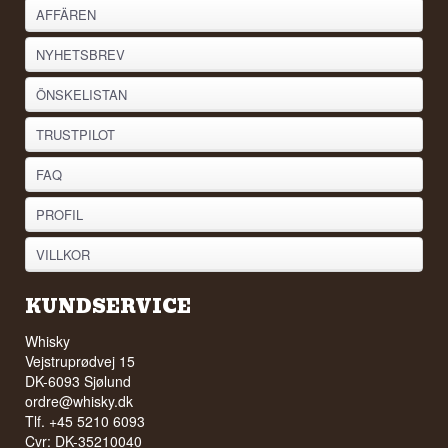
AFFÄREN
NYHETSBREV
ÖNSKELISTAN
TRUSTPILOT
FAQ
PROFIL
VILLKOR
KUNDSERVICE
Whisky
Vejstruprødvej 15
DK-6093 Sjølund
ordre@whisky.dk
Tlf. +45 5210 6093
Cvr: DK-35210040