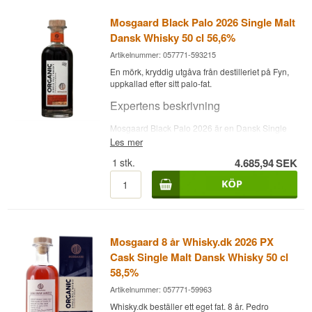
Mosgaard Black Palo 2026 Single Malt
Dansk Whisky 50 cl 56,6%
Artikelnummer: 057771-593215
En mörk, kryddig utgåva från destilleriet på Fyn,
uppkallad efter sitt palo-fat.
Expertens beskrivning
Mosgaard Black Palo 2026 är en Dansk Single
Malt Whisky, buteljerad vid 56,6 %. Mosgaard
Les mer
Whisky grundades 2015 av Gitte och Jes
1
stk.
4.685,94
SEK
Mosgaard på Sydfyn, i en nedlagd
lantbruksfastighet med utsikt över äppelplantager
och Langelandssund. Destilleriet arbetar
uteslutande med ekologiska råvaror, bland annat
ekologiskt danskt korn från Gyrup Malteri, och har
vunnit priset som Bästa Danska Destilleri tre år i
rad vid Berlin International Spirits Competition
Mosgaard 8 år Whisky.dk 2026 PX
(2019-2021). Black Palo-utgåvan är lagrad på fat
Cask Single Malt Dansk Whisky 50 cl
som ger whiskyn en mörk färg och en kryddig,
kraftfull karaktär, buteljerad utan tillsatt färg eller
58,5%
kylfiltrering.
Artikelnummer: 057771-59963
Smaknoter
Whisky.dk beställer ett eget fat. 8 år. Pedro