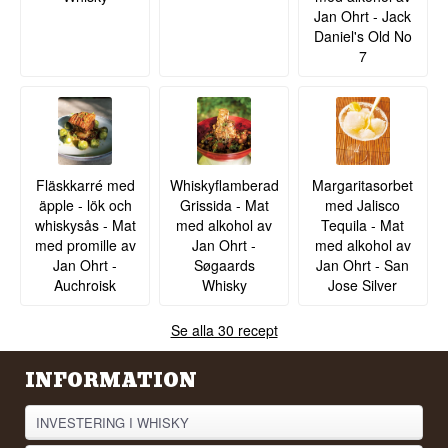
Jan Ohrt - Jack
Typ: Single Malt Dansk Whisky
Ålder: 4 år
Daniel's Old No
ABV: 60,5%
7
Storlek: 70 CL
Fatstyrka: Ja
Edition: Whiskymessen Private Cask
Smakprofil
Fatstyrka · Ung malt · 4 år · Direkt
Fläskkarré med
Whiskyflamberad
Margaritasorbet
Visste du att?
äpple - lök och
Grissida - Mat
med Jalisco
whiskysås - Mat
med alkohol av
Tequila - Mat
4-åriga whiskyuttryck vid fatstyrka ger en aktiv
med promille av
Jan Ohrt -
med alkohol av
och mer intensiv fatkaraktär – de nya eketans
tanniner och smaker bidrar mer aggressivt än på
Jan Ohrt -
Søgaards
Jan Ohrt - San
äldre fat. Det ger ett raskt och oensat uttryck som
Auchroisk
Whisky
Jose Silver
är fascinerande för den som vill se whiskyn i ett
früh stadium.
Se alla 30 recept
INFORMATION
INVESTERING I WHISKY