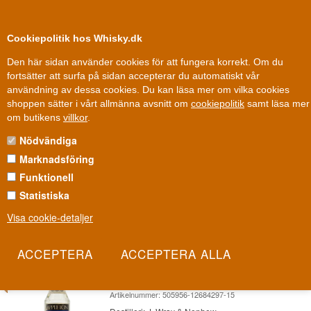
0
Kundklubb
Cookiepolitik hos Whisky.dk
Den här sidan använder cookies för att fungera korrekt. Om du
fortsätter att surfa på sidan accepterar du automatiskt vår
användning av dessa cookies. Du kan läsa mer om vilka cookies
Fri leverans
Fri frakt vid 899 dkk
shoppen sätter i vårt allmänna avsnitt om
cookiepolitik
samt läsa mer
Rom
»
Destillerier / Romhus
»
Wray & Nephew Rome
om butikens
villkor
.
Nödvändiga
WRAY & NEPHEW ROME
Marknadsföring
Wray & Nephew White Overproof är Jamaicas mest sålda sprit och
Funktionell
ett av romvärldens mest ikoniska namn. Vid 63% är den inte bara
Statistiska
stark - den är själva grunden för jamaicansk romkultur.
Visa cookie-detaljer
Les mer
- 10%
Appleton White Old Version Jamaica
Rom 76 cl 40%
Artikelnummer: 505956-12684297-15