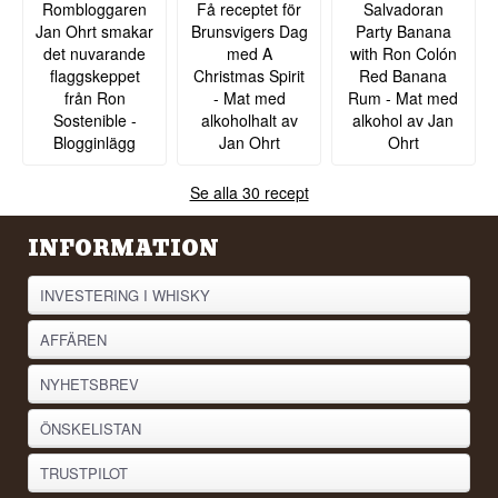
Rombloggaren
Få receptet för
Salvadoran
Jan Ohrt smakar
Brunsvigers Dag
Party Banana
det nuvarande
med A
with Ron Colón
flaggskeppet
Christmas Spirit
Red Banana
från Ron
- Mat med
Rum - Mat med
Sostenible -
alkoholhalt av
alkohol av Jan
Blogginlägg
Jan Ohrt
Ohrt
Se alla 30 recept
INFORMATION
INVESTERING I WHISKY
AFFÄREN
NYHETSBREV
ÖNSKELISTAN
TRUSTPILOT