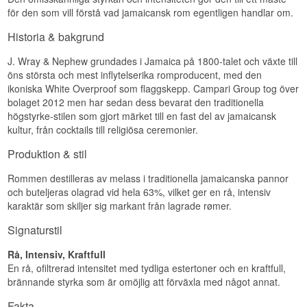
för den som vill förstå vad jamaicansk rom egentligen handlar om.
Historia & bakgrund
J. Wray & Nephew grundades i Jamaica på 1800-talet och växte till
öns största och mest inflytelserika romproducent, med den
ikoniska White Overproof som flaggskepp. Campari Group tog över
bolaget 2012 men har sedan dess bevarat den traditionella
högstyrke-stilen som gjort märket till en fast del av jamaicansk
kultur, från cocktails till religiösa ceremonier.
Produktion & stil
Rommen destilleras av melass i traditionella jamaicanska pannor
och buteljeras olagrad vid hela 63%, vilket ger en rå, intensiv
karaktär som skiljer sig markant från lagrade rømer.
Signaturstil
Rå, Intensiv, Kraftfull
En rå, ofiltrerad intensitet med tydliga estertoner och en kraftfull,
brännande styrka som är omöjlig att förväxla med något annat.
Fakta