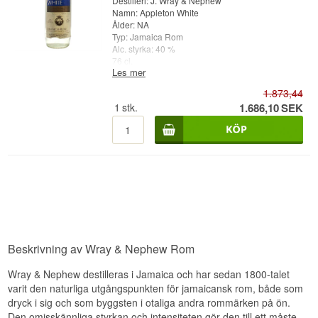
Destilleri: J. Wray & Nephew
Namn: Appleton White
Ålder: NA
Typ: Jamaica Rom
Alc. styrka: 40 %
76 cl.
Les mer
Övrigt: Old Version - From 1970's - 70 proof
1.873,44
Observera:
Slitage och skrapor på etiketten.
1
stk.
1.686,10
SEK
Beskrivning av Wray & Nephew Rom
Wray & Nephew destilleras i Jamaica och har sedan 1800-talet
varit den naturliga utgångspunkten för jamaicansk rom, både som
dryck i sig och som byggsten i otaliga andra rommärken på ön.
Den omisskännliga styrkan och intensiteten gör den till ett måste