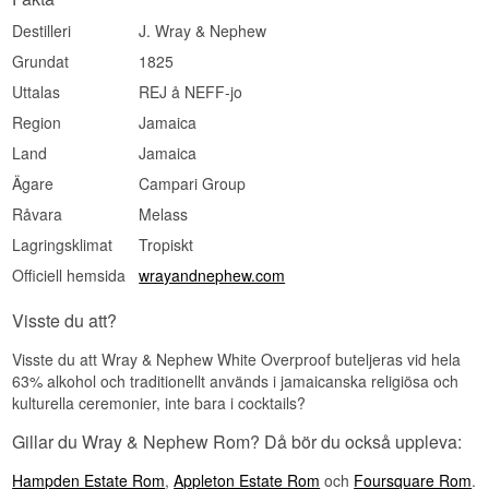
Destilleri
J. Wray & Nephew
Grundat
1825
Uttalas
REJ å NEFF-jo
Region
Jamaica
Land
Jamaica
Ägare
Campari Group
Råvara
Melass
Lagringsklimat
Tropiskt
Officiell hemsida
wrayandnephew.com
Visste du att?
Visste du att Wray & Nephew White Overproof buteljeras vid hela
63% alkohol och traditionellt används i jamaicanska religiösa och
kulturella ceremonier, inte bara i cocktails?
Gillar du Wray & Nephew Rom? Då bör du också uppleva:
Hampden Estate Rom
,
Appleton Estate Rom
och
Foursquare Rom
.