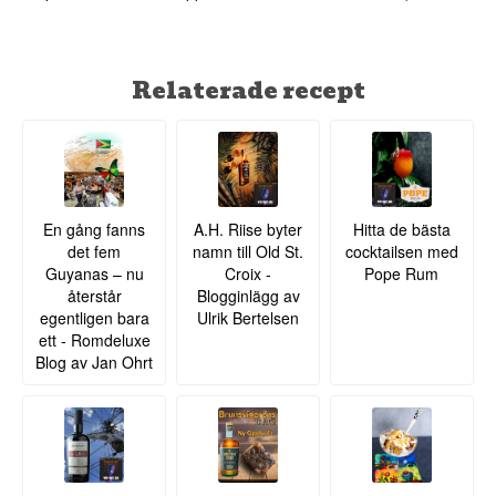
Relaterade recept
En gång fanns
A.H. Riise byter
Hitta de bästa
det fem
namn till Old St.
cocktailsen med
Guyanas – nu
Croix -
Pope Rum
återstår
Blogginlägg av
egentligen bara
Ulrik Bertelsen
ett - Romdeluxe
Blog av Jan Ohrt