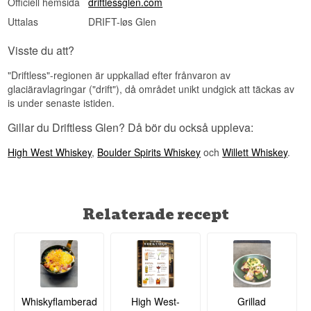
Officiell hemsida
driftlessglen.com
Uttalas
DRIFT-løs Glen
Visste du att?
"Driftless"-regionen är uppkallad efter frånvaron av
glaciäravlagringar ("drift"), då området unikt undgick att täckas av
is under senaste istiden.
Gillar du Driftless Glen? Då bör du också uppleva:
High West Whiskey
,
Boulder Spirits Whiskey
och
Willett Whiskey
.
Relaterade recept
Whiskyflamberad
High West-
Grillad