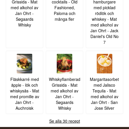
Grissida - Mat
cocktails - Old
hamburgare
med alkohol av
Fashioned,
med picklad
Jan Ohrt -
Paloma och
rödlök och
Søgaards
många fler
whiskey - Mat
Whisky
med alkohol av
Jan Ohrt - Jack
Daniel's Old No
7
Fläskkarré med
Whiskyflamberad
Margaritasorbet
äpple - lök och
Grissida - Mat
med Jalisco
whiskysås - Mat
med alkohol av
Tequila - Mat
med promille av
Jan Ohrt -
med alkohol av
Jan Ohrt -
Søgaards
Jan Ohrt - San
Auchroisk
Whisky
Jose Silver
Se alla 30 recept