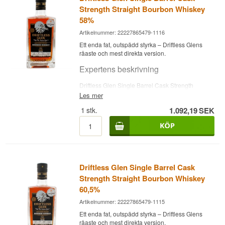
Strength Straight Bourbon Whiskey
58%
Artikelnummer: 22227865479-1116
Ett enda fat, outspädd styrka – Driftless Glens
råaste och mest direkta version.
Expertens beskrivning
Driftless Glen Single Barrel Cask Strength
Straight Bourbon Whiskey kommer från ett enda,
Les mer
handplockat fat och buteljeras utan utjämning
1
stk.
1.092,19
SEK
eller spädning, vid fatstyrka 58 %. Driftless Glen
Distillery grundades 2012 i Baraboo, Wisconsin,
av Brian och Reneé Bemis, som sökte landet tunt
efter en plats med rätt korn- och
vattenförhållanden för bourbon och rye – och
hittade den i Driftless-området, en del av
Wisconsin som glaciärerna från senaste istiden
Driftless Glen Single Barrel Cask
gick förbi. Destilleriet ligger i en restaurerad
Strength Straight Bourbon Whiskey
byggnad från 1800-talet vid Baraboo-floden, nära
Circus World, och producerar sin whiskey grain-
60,5%
to-glass från lokalt korn och vatten.
Artikelnummer: 22227865479-1115
Smaknoter
Ett enda fat, outspädd styrka – Driftless Glens
råaste och mest direkta version.