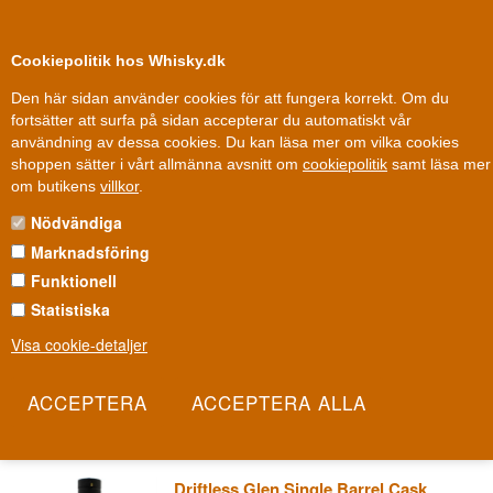
0
Kundklubb
Cookiepolitik hos Whisky.dk
Den här sidan använder cookies för att fungera korrekt. Om du
fortsätter att surfa på sidan accepterar du automatiskt vår
användning av dessa cookies. Du kan läsa mer om vilka cookies
100 % Danskägt
Ägt och drivet i Danmark
shoppen sätter i vårt allmänna avsnitt om
cookiepolitik
samt läsa mer
Whisky
»
Amerikansk whisky
»
Driftless Glen
om butikens
villkor
.
Nödvändiga
DRIFTLESS GLEN
Marknadsföring
Driftless Glen ligger i Baraboo, Wisconsin, uppkallat efter det
Funktionell
säregna 'driftless'-landskapet som undgick istidens glaciärer.
Statistiska
Destilleriet använder lokalt spannmål och Wisconsin-källvatten och
Visa cookie-detaljer
undviker kylfiltrering för att bevara varje smaknyans. Det är
amerikansk whisky med rötter djupt planterade i det mellanvästra
landskapet.
Les mer
Driftless Glen Single Barrel Cask