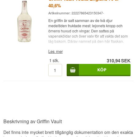
40,6%
Artikelnummer: 22227865423150347-
En griffin är satt samman av de två djur
medeltiden fruktade mest: lejonets kropp och
örnens huvud och vingar. Den sattes på
vapensköldar och över valv för att vakta det som
låg bakom. Därav namnet på den här flaskan.
Expertens beskrivning
Les mer
1
stk.
310,94
SEK
Griffin Vault Vodka är en Engelsk Vodka från Red
Griffin, filtrerad genom kol av engelsk ek och
buteljerad vid 40,6%.
Filtreringen är det flaskan vilar på. Aktivt kol
används i vodkaproduktion överallt, men
träslaget spelar roll för resultatet, och här har
engelsk ek använts. Ekkol är tätare och hårdare
än exempelvis björk, och det ger en mer
genomgripande polering av destillatet.
Resultatet är en mycket ren vodka med en tydligt
mjuk munkänsla, där kanterna är borta utan att
Beskrivning av Griffin Vault
något tillsatts. De 40,6% ligger en aning över det
vanliga, och de extra tiondelarna märks som lite
Det finns inte mycket brett tillgänglig dokumentation om den exakta
mer fyllighet när den dricks ren.