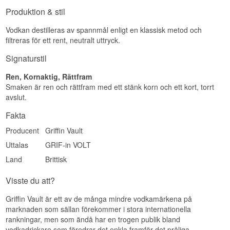
Namn: Griffin Vault Vodka
Produktion & stil
Producent: Red Griffin
Region/Land: England
Vodkan destilleras av spannmål enligt en klassisk metod och
Typ: Engelsk Vodka
ABV: 40,6%
filtreras för ett rent, neutralt uttryck.
Storlek: 70 CL
Destillationsmetod: Filtrerad genom kol av
Signaturstil
engelsk ek
EAN nr.: 5021692118120
Ren, Kornaktig, Rättfram
Serveringsförslag: Iskall ur frysen i ett litet glas,
Smaken är ren och rättfram med ett stänk korn och ett kort, torrt
eller som bas i en Moscow Mule eller Vodka
avslut.
Tonic.
Fakta
Smakprofil
Producent
Griffin Vault
Ren · Mjuk · Lätt honungssöt · Neutral
Uttalas
GRIF-in VOLT
Visste du att?
Land
Brittisk
Ordet vault i namnet betyder både valv och
kassaskåp, och båda betydelserna passar
Visste du att?
griffinen. Medeltidens bildspråk använde
fabeldjuret som vaktare av skatter och
Griffin Vault är ett av de många mindre vodkamärkena på
gravkammare, just eftersom det kombinerade det
marknaden som sällan förekommer i stora internationella
starkaste av alla landdjur med det skarpaste av
alla fåglar.
rankningar, men som ändå har en trogen publik bland
vodkadrickare som föredrar det enkla framför det pråliga.