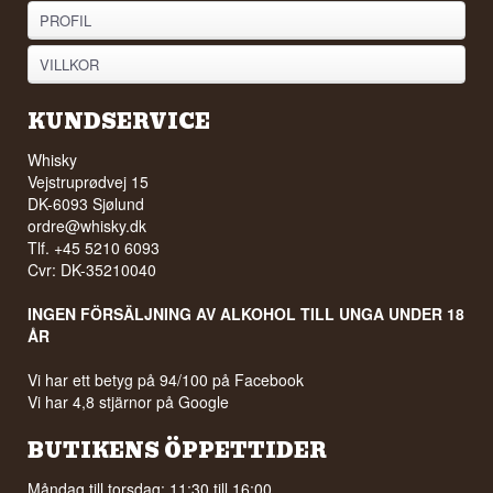
PROFIL
VILLKOR
KUNDSERVICE
Whisky
Vejstruprødvej 15
DK-6093 Sjølund
ordre@whisky.dk
Tlf. +45 5210 6093
Cvr: DK-35210040
INGEN FÖRSÄLJNING AV ALKOHOL TILL UNGA UNDER 18
ÅR
Vi har ett betyg på 94/100 på Facebook
Vi har 4,8 stjärnor på Google
BUTIKENS ÖPPETTIDER
Måndag till torsdag: 11:30 till 16:00