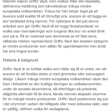
historien bakom Griffin Vault, men vodkan följer den klassiska,
rättframma inställning som kännetecknar många mindre
Stilen är den klassiska, neutrala: inga botaniker,
ingen sötning, ingen fruktarom. Det gör den till en
europeiska vodkamärken. Fokus har från början legat på att
arbetsflaska i baren, där de övriga
leverera solid kvalitet till ett förnuftigt pris, snarare än att bygga en
ingredienserna ska få plats och där man inte vill
stor berättelse kring namnet. För nybörjare är det just denna
att vodkan sätter agendan.
enkelhet som gör Griffin Vault till ett tryggt förstahandsval: en
Smaknoter
vodka utan överraskningar som fungerar lika bra i en enkel drink
som på is. På en marknad som domineras av ett fåtal stora,
Näsa
välkända märken representerar Griffin Vault den bredare kategorin
av mindre producenter som sällan får uppmärksamhet men ändå
Ren och diskret. Ett lätt honungssött sädesdrag
har sina trogna kunder.
med en aning torkat citronskal.
Historia & bakgrund
Smak
Griffin Vault är en brittisk vodka som håller sig till en enkel, ren stil
Mjuk och rundad. Sötman ligger i mitten, och ett
jordigt streck kassia och vitpeppar kommer fram
snarare än att försöka sticka ut med gimmickar eller extravagant
mot slutet.
design. Liksom många mindre europeiska vodkamärken växte den
fram i kölvattnet av den kraftiga ökningen av vodkakonsumtion
Eftersmak
under de senaste decennierna, då efterfrågan på prisvärda,
välgjorda alternativ till de stora, kända namnen skapade utrymme
Kort och prydlig. Värmen lättar snabbt och lämnar
ett torrt, nästan kritigt spår kvar.
för en mängd mindre producenter. Griffin Vault positionerar sig just
i det utrymmet: varken det billigaste eller mest exklusiva valet, utan
Specifikationer
en pålitlig, rättfram vodka för vardagsbruk.