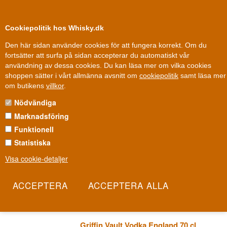
0
Kundklubb
Cookiepolitik hos Whisky.dk
Den här sidan använder cookies för att fungera korrekt. Om du
fortsätter att surfa på sidan accepterar du automatiskt vår
användning av dessa cookies. Du kan läsa mer om vilka cookies
Fri leverans
Fri frakt vid 899 dkk
shoppen sätter i vårt allmänna avsnitt om
cookiepolitik
samt läsa mer
Andra saker
»
Vodka
»
Vodka märken
»
Griffin Vault Vodka
om butikens
villkor
.
Nödvändiga
GRIFFIN VAULT VODKA
Marknadsföring
Griffin Vault är ett av de mindre, mer nischade namnen i
Funktionell
vodkavärlden – en enkel och rättfram vodka utan någon stor
Statistiska
marknadsföringsbudget bakom sig. Det finns ingen flashig historia
Visa cookie-detaljer
eller känd grundare att berätta om; istället ligger fokus på en ren,
kornaktig smak till ett förnuftigt pris. Det gör Griffin Vault till ett ärligt
val för den som letar efter en vodka utan onödigt krångel.
Les mer
Griffin Vault Vodka England 70 cl