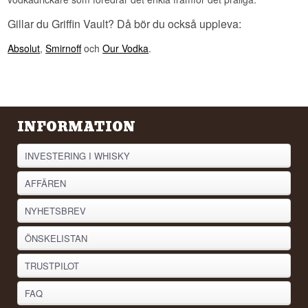
Se hela vårt utbud av
Vodka
Gillar du Griffin Vault? Då bör du också uppleva:
Lyssna på vår podd:
Absolut
,
Smirnoff
och
Our Vodka
.
INFORMATION
INVESTERING I WHISKY
AFFÄREN
NYHETSBREV
ÖNSKELISTAN
TRUSTPILOT
FAQ