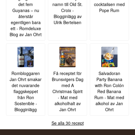
det fem
namn till Old St.
cocktailsen med
Guyanas – nu
Croix -
Pope Rum
återstår
Blogginlägg av
egentligen bara
Ulrik Bertelsen
ett - Romdeluxe
Blog av Jan Ohrt
Rombloggaren
Få receptet för
Salvadoran
Jan Ohrt smakar
Brunsvigers Dag
Party Banana
det nuvarande
med A
with Ron Colón
flaggskeppet
Christmas Spirit
Red Banana
från Ron
- Mat med
Rum - Mat med
Sostenible -
alkoholhalt av
alkohol av Jan
Blogginlägg
Jan Ohrt
Ohrt
Se alla 30 recept