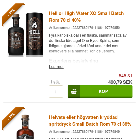
- 10%
Hell or High Water XO Small Batch
Rom 70 cl 40%
Artikelnummer: 22227865479-1106-197279850
Fyra karibiska öar i en flaska, sammansatta av
det finska företaget One Eyed Spirits, som
tidigare gjorde märket känt under det mer
kontroversiella namnet Ron de Jeremy.
Expertens beskrivning
Les mer
Hell or High Water XO är en Karibien Rom, en
545,31
blandning från Barbados, Trinidad, Jamaica och
Guyana sammansatt av One Eyed Spirits, lagrad
1
stk.
490,79
SEK
upp till 15 år på ex-bourbonfat och buteljerad vid
40%.
Märket grundades av Olli Hietalahti och Jouko
Laune och hette ursprungligen Ron de Jeremy,
innan det 2020 döptes om till Hell or High Water.
- 10%
Helvete eller högvatten kryddad
XO-versionen är husets ambitiösa flaggskepp, en
blandning av handplockade, superpremium pot-
spritdryck Small Batch Rom 70 cl 38%
och kolonndestillerade rom från fyra olika
Artikelnummer: 22227865479-1106-197279849
karibiska öar, som tillsammans visar bredden i
regionens romtraditioner. Blandningen vann
Där XO-versionen visar bredden i Karibiens