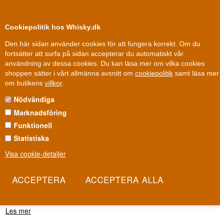
0
Kundklubb
Cookiepolitik hos Whisky.dk
Den här sidan använder cookies för att fungera korrekt. Om du
fortsätter att surfa på sidan accepterar du automatiskt vår
användning av dessa cookies. Du kan läsa mer om vilka cookies
Fri leverans
Fri frakt vid 899 dkk
shoppen sätter i vårt allmänna avsnitt om
cookiepolitik
samt läsa mer
Rom
»
Destillerier / Romhus
»
Helvete eller högvatten Rom
om butikens
villkor
.
Nödvändiga
HELVETE ELLER HÖGVATTEN
ROM
Marknadsföring
Funktionell
"Come hell or high water" betyder att göra allt för att nå sitt mål,
Statistiska
oavsett hindren. Två finska killar, Olli och Jouko, känner uttrycket
Visa cookie-detaljer
bättre än de flesta, efter att en brand i produktionsanläggningen
nästan välte hela projektet. Hell or High Water är romserien som
överlevde motgången och kom starkare ut på andra sidan,
blandad av noggrant utvalda rom från Guyana, Barbados, Jamaica
och Dominikanska republiken.
Les mer