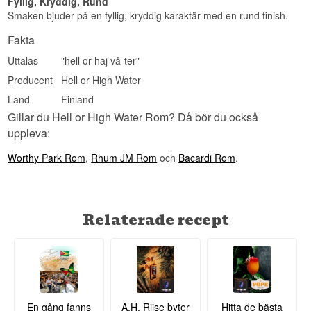
Fyllig, Kryddig, Rund
Smaken bjuder på en fyllig, kryddig karaktär med en rund finish.
Smakprofil
Fakta
Kryddig · Sötaktig · Vaniljpräglad · Rund ·
Tillgänglig
Uttalas
"hell or haj vå-ter"
Visste du att?
Producent
Hell or High Water
Eftersom Hell or High Water Spiced buteljeras vid
Land
Finland
38%, under de 40% EU kräver för att en produkt
Gillar du Hell or High Water Rom? Då bör du också
ska få kallas rom, klassificeras den formellt som
uppleva:
en spritdryck, trots att den i stil och ursprung är en
klassisk kryddad rom.
Worthy Park Rom
,
Rhum JM Rom
och
Bacardi Rom
.
Se hela vårt utbud av
Hell or High Water
Relaterade recept
En gång fanns
A.H. Riise byter
Hitta de bästa