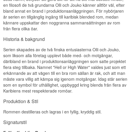
Region/Land: Barbados, Trinidad, Jamaica och
Smaknoter
en filosofi de två grundarna Olli och Jouko känner alltför väl, efter
Guyana
bland annat en brand i produktionsanläggningen. För nybörjaren
Typ: Rom
Doft
är serien en tillgänglig ingång till karibisk blended rom, medan
Ålder: Upp till 15 år
ABV: 40%
kännare uppskattar den noggranna sammansättningen av rom
Söt vanilj och varm kanel, med ett stråk av
Storlek: 70 CL
från flera olika öar.
kardemumma och en lätt anisdoft.
Fattyp: Ex-bourbonfat
Serveringsförslag: Rent, på isbitar eller i en
Smak
Historia & bakgrund
kraftfull romcocktail
Mjuk sockerrörssötma möter koriander och
Serien skapades av de två finska entusiasterna Olli och Jouko,
Smakprofil
krydda, med en rund, lätt karamelliserad kropp.
som liksom alla företag upplevt både med- och motgångar,
däribland en brand i produktionsanläggningen som satte projektet
Fyllig · Tropisk · Kryddig · Komplex · Rund
Eftersmak
flera steg tillbaka. Namnet "Hell or High Water" valdes just som ett
Visste du att?
Medellång med kvardröjande varm krydda och
erkännande av att vägen till en bra rom sällan är rak, och att man
en söt, mild avslutning.
måste vara villig att kämpa sig igenom motgångar. Idag står serien
Hell or High Water hette ursprungligen Ron de
som en symbol för uthållighet, uppbyggd kring blends från flera av
Jeremy, uppkallat efter porrskådespelaren Ron
Specifikationer
Jeremy, innan märket 2020 döptes om för att
Karibiens mest respekterade romöar.
fokusera helt på romens kvalitet snarare än det
Namn: Hell or High Water Spiced Small Batch
kontroversiella namnet.
Produktion & Stil
Buteljerare:
One Eyed Spirits
Region/Land: Karibien
Se hela vårt utbud av
Hell or High Water
Typ: Kryddad Rom
Rommen destilleras och lagras i en fyllig, kryddig stil.
ABV: 38%
Storlek: 70 CL
Signaturstil
Serveringsförslag: På isbitar, med cola eller i en
kryddad romcocktail