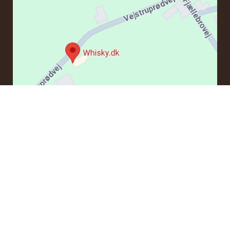
KONTAKT
Om du har frågor angående en beställning eller några
produkter kan du kontakta oss via e-post:
ordre@whisky.dk
eller tlf.:
+45 5210 6093