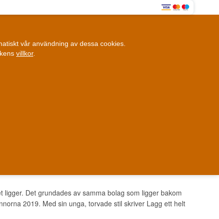
0
omatiskt vår användning av dessa cookies.
0,00 SEK
ikens
villkor
.
Kundklubb
ANDRA SAKER
BLOGG
Fysisk butik
et i Danmark
Danmark
 det ligger. Det grundades av samma bolag som ligger bakom
norna 2019. Med sin unga, torvade stil skriver Lagg ett helt