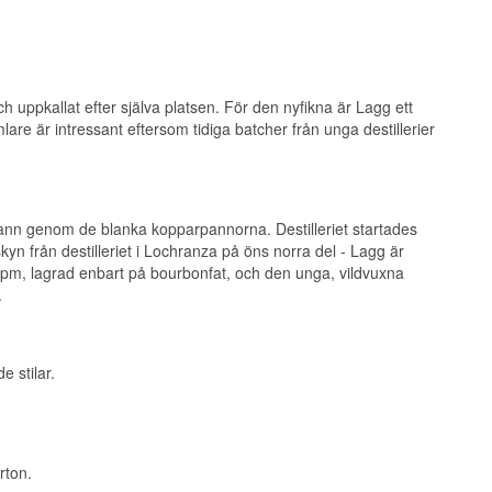
 begränsade
n bodega som
ch uppkallat efter själva platsen. För den nyfikna är Lagg ett
samlare är intressant eftersom tidiga batcher från unga destillerier
uppkallat efter byn
ann genom de blanka kopparpannorna. Destilleriet startades
yn från destilleriet i Lochranza på öns norra del - Lagg är
regon pine, ett
 ppm, lagrad enbart på bourbonfat, och den unga, vildvuxna
ess.
.
and Malt Whisky
 stilar.
rton.