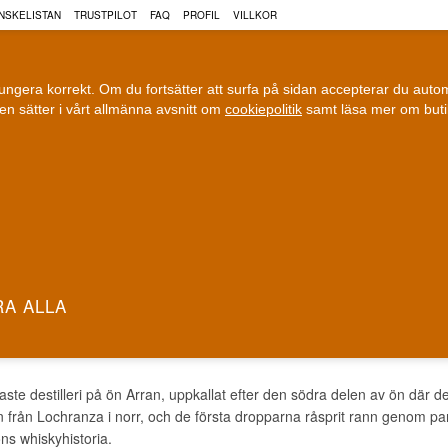
NSKELISTAN
TRUSTPILOT
FAQ
PROFIL
VILLKOR
fungera korrekt. Om du fortsätter att surfa på sidan accepterar du aut
n sätter i vårt allmänna avsnitt om
cookiepolitik
samt läsa mer om but
COGNAC
VIN
ÖL
ri leverans
100 % Danskägt
Fri frakt vid 899 dkk
Ägt och driv
 WHISKY
aste destilleri på ön Arran, uppkallat efter den södra delen av ön där
 från Lochranza i norr, och de första dropparna råsprit rann genom pan
 öns whiskyhistoria.