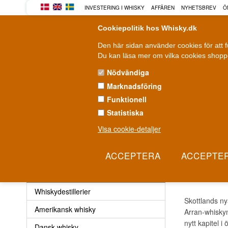
INVESTERING I WHISKY
AFFÄREN
NYHETSBREV
Ö
Cookiepolitik hos Whisky.dk
Den här sidan använder cookies för att 
Du kan läsa mer om vilka cookies shoppe
Nödvändiga
Marknadsföring
WHISKY
ROM
GIN
Funktionell
Statistiska
Leverans från 79 kr.
F
1-3 arbetsdagar
Visa cookie-detaljer
Whisky
»
Whiskydestillerier
»
Lagg Whisky
LAGG
Whisky
Whiskydestillerier
Skottlands ny
Amerikansk whisky
Arran-whiskyn
nytt kapitel i
Dansk whisky