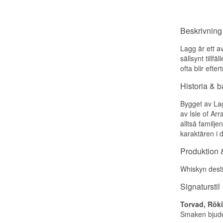
Beskrivning
Lagg är ett a
sällsynt tillf
ofta blir efter
Historia & 
Bygget av Lag
av Isle of Ar
alltså familj
karaktären i 
Produktion &
Whiskyn desti
Signaturstil
Torvad, Röki
Smaken bjuder