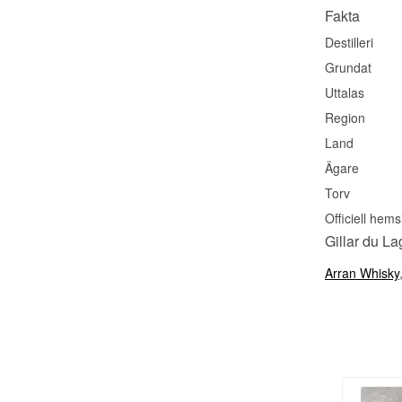
Fakta
Destilleri
Grundat
Uttalas
Region
Land
Ägare
Torv
Officiell hems
Gillar du L
Arran Whisky