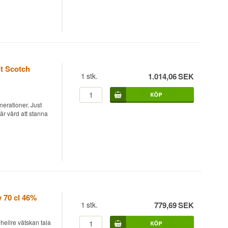
tch Whisky 56,2% är
do sherryfat från
rme som anar djupet
ner.
lt Scotch
1
stk.
1.014,06
SEK
n saltad
nerationer. Just
 är värd att stanna
räckt sötma som
ky 55% är en
ll bourbonfat med 6
Miguel Martin i
lt Scotch Whisky
y 70 cl 46%
1
stk.
779,69
SEK
hellre vätskan tala
yllda Manzanilla