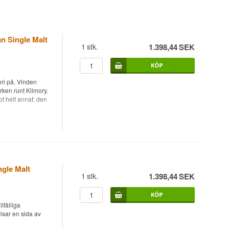
an Single Malt
1
stk.
1.398,44
SEK
eri på. Vinden
rken runt Kilmory.
ot helt annat: den
alt Scotch Whisky,
agrad på
7,6%. Det är
atch från 2025, och
ngle Malt
ftigt torvrökta
1
stk.
1.398,44
SEK
lverkas uteslutande
 ett lager av flor-
n till exempel
lfälliga
möta torvrökt
visar en sida av
 Lagg inte sparat på