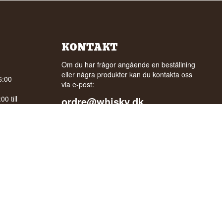
KONTAKT
Om du har frågor angående en beställning
eller några produkter kan du kontakta oss
6:00
via e-post:
0 till
ordre@whisky.dk
eller tlf.:
gle
+45 5210 6093
Med vänlig hälsning
Henrik Olsen og Ulrik Bertelsen