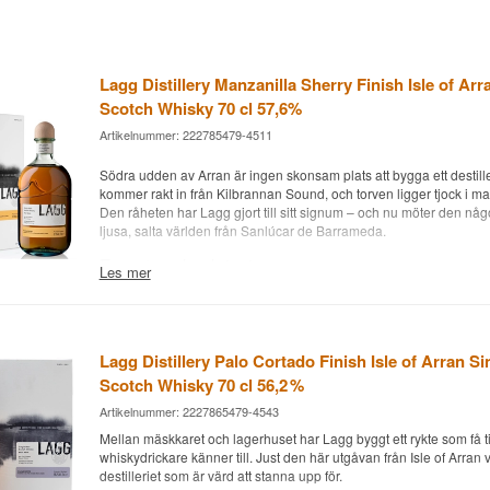
Lagg Distillery Manzanilla Sherry Finish Isle of Arr
Scotch Whisky 70 cl 57,6%
Artikelnummer: 222785479-4511
Södra udden av Arran är ingen skonsam plats att bygga ett destill
kommer rakt in från Kilbrannan Sound, och torven ligger tjock i ma
Den råheten har Lagg gjort till sitt signum – och nu möter den någ
ljusa, salta världen från Sanlúcar de Barrameda.
Expertens beskrivning
Les mer
Lagg Manzanilla Sherry Finish Small Batch är en Islands Single M
först lagrad på 1:a och 2:a fyllnads bourbonfat och därefter efterl
förstgångsfyllda Manzanilla sherryfat i över ett år, buteljerad vid 5
destilleriets andra small batch-utgåva, efter Palo Cortado Small B
Lagg Distillery Palo Cortado Finish Isle of Arran Si
ännu ett steg i Laggs utforskning av ovanliga sherrytyper till sitt kra
Scotch Whisky 70 cl 56,2 %
destillat. Manzanilla är inte som de flesta andra sherryer – den til
i den lilla kuststaden Sanlúcar de Barrameda, där den mognar under
Artikelnummer: 2227865479-4543
jäst tätt inpå Atlanten. Det ger en ljusare, torrare och friskare stil ä
Mellan mäskkaret och lagerhuset har Lagg byggt ett rykte som få til
Oloroso eller PX, med ett stänk av salt och mandel som sällan får 
whiskydrickare känner till. Just den här utgåvan från Isle of Arran 
whisky. Torvrökt till 50 ppm, ej kylfiltrerad och utan tillsatt färg har
destilleriet som är värd att stanna upp för.
krutet – bara 2.000 flaskor finns av denna utgåva.