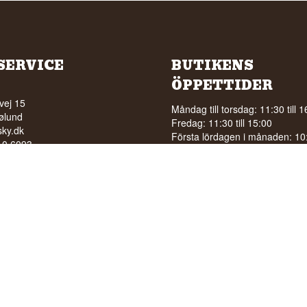
SERVICE
BUTIKENS
ÖPPETTIDER
vej 15
Måndag till torsdag: 11:30 till 1
ølund
Fredag: 11:30 till 15:00
ky.dk
Första lördagen i månaden: 10:0
210 6093
15:00
5210040
Se särskilda öppettider på
Goo
RSÄLJNING AV ALKOHOL
A UNDER 18 ÅR
 betyg på 94/100 på Facebook
stjärnor på Google