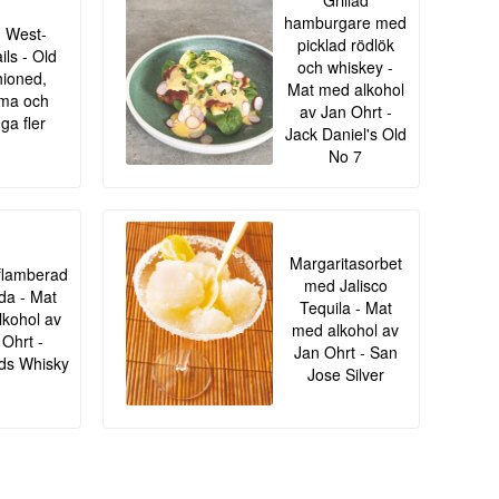
Grillad
hamburgare med
 West-
picklad rödlök
ils - Old
och whiskey -
ioned,
Mat med alkohol
ma och
av Jan Ohrt -
a fler
Jack Daniel's Old
No 7
Margaritasorbet
flamberad
med Jalisco
ida - Mat
Tequila - Mat
kohol av
med alkohol av
 Ohrt -
Jan Ohrt - San
ds Whisky
Jose Silver