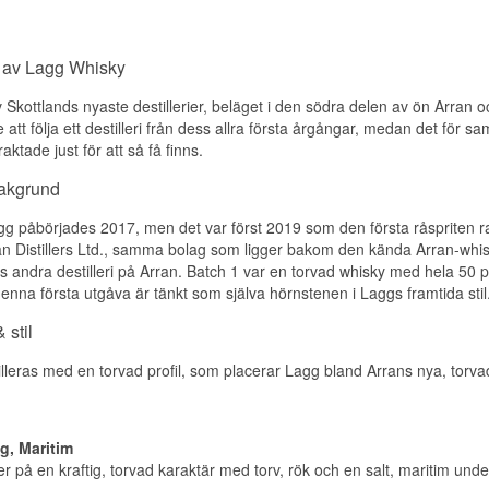
Region/Land: Isle of Arran
Sherrylagrad · Mjuk · Kryddig
Smaknoter
Typ: Single Isle of Arran Malt Scotch Whisky
Investeringspotential
ABV: 46%
Näsa
Storlek: 70 CL
 av Lagg Whisky
Medel. Lagg-destilleriet släpper sina rökiga årgångstappningar i
Fattyp: Använda first-fill bourbonfat
Doften bjuder på rök, torv och ett stänk salt karamell.
upplagor, och en specifik sherry-eftermognad från en namngive
Edition: Kilmory 2023 Release
v Skottlands nyaste destillerier, beläget i den södra delen av ön Arran o
Miguel Martin kommer inte att upprepas i identisk form.
EAN nr.: 5060044487170
Smak
älle att följa ett destilleri från dess allra första årgångar, medan det för 
Visste du att?
Smakprofil
traktade just för att så få finns.
Smaken är kraftfull med torvad malt, citrus och krydda.
Lagg-destilleriet öppnade 2019 på södra spetsen av Arran och är 
Mjuk · Kryddig
bakgrund
Eftersmak
Lagg, där destilleriet ligger.
Visste du att?
g påbörjades 2017, men det var först 2019 som den första råspriten r
Se hela vårt sortiment av
Lagg
Eftersmaken är lång, rökig och salt.
ran Distillers Ltd., samma bolag som ligger bakom den kända Arran-whisk
Lagg-destilleriet använder enbart mäskkar och jäskar byggda av O
Lyssna på vår podd:
Specifikationer
ens andra destilleri på Arran. Batch 1 var en torvad whisky med hela 50
materialval som stödjer en långsam och kontrollerad jäsningsproc
denna första utgåva är tänkt som själva hörnstenen i Laggs framtida stil
Namn: Lagg Distillery Inaugural Release 2022 Batch 1 Single Isl
Se hela vårt sortiment av
Lagg
Destilleri:
Lagg
 stil
Lyssna på vår podd:
Region/Land: Isle of Arran, Skottland
Typ: Single Island Malt Whisky
lleras med en torvad profil, som placerar Lagg bland Arrans nya, torvade
ABV: 50 %
Ålder: 3 år
Fattyp: Bourbonfat
Antal flaskor: 10 000
g, Maritim
Edition: Inaugural Release, Batch 1
 på en kraftig, torvad karaktär med torv, rök och en salt, maritim unde
Smakprofil