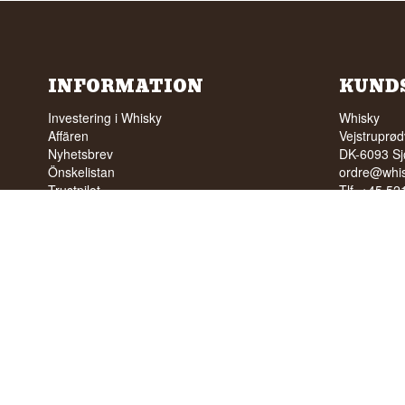
INFORMATION
KUND
Investering i Whisky
Whisky
Affären
Vejstruprød
Nyhetsbrev
DK-6093 Sj
Önskelistan
ordre@whis
Trustpilot
Tlf. +45 5
FAQ
Cvr: DK-3
Profil
Villkor
INGEN FÖ
TILL UNG
Vi har ett
Vi har 4,8 