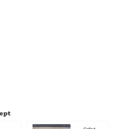
en begränsad
nya skotska
m stängde 1837 –
gs öppning.
ept