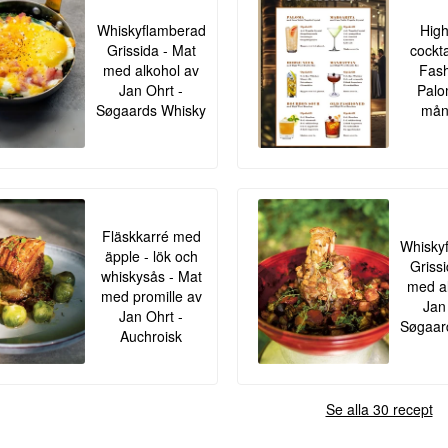
Whiskyflamberad
High
Grissida - Mat
cockta
med alkohol av
Fash
Jan Ohrt -
Palo
Søgaards Whisky
mång
Fläskkarré med
Whisky
äpple - lök och
Griss
whiskysås - Mat
med al
med promille av
Jan
Jan Ohrt -
Søgaar
Auchroisk
Se alla 30 recept