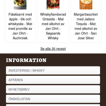
Fläskkarré med
Whiskyflamberad
Margaritasorbet
äpple - lök och
Grissida - Mat
med Jalisco
whiskysås - Mat
med alkohol av
Tequila - Mat
med promille av
Jan Ohrt -
med alkohol av
Jan Ohrt -
Søgaards
Jan Ohrt - San
Auchroisk
Whisky
Jose Silver
Se alla 30 recept
INFORMATION
INVESTERING I WHISKY
AFFÄREN
NYHETSBREV
ÖNSKELISTAN