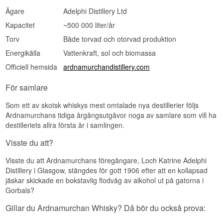
Ung · Maltig · Fruktig · Lätt rökig · Fatstyrka ·
Ägare
Adelphi Distillery Ltd
Sädesrik
Kapacitet
~500 000 liter/år
Investeringspotential
Torv
Både torvad och otorvad produktion
Medel. Spirit-släppen gjordes under ett kort
Energikälla
Vattenkraft, sol och biomassa
fönster innan destilleriet kunde kalla sin sprit
whisky, och de kommer aldrig igen. För den som
Officiell hemsida
ardnamurchandistillery.com
samlar ett destilleris historia från första flaskan är
AD2 en länk i en följd som inte kan återskapas.
För samlare
Visste du att?
Som ett av skotsk whiskys mest omtalade nya destillerier följs
Ardnamurchan hämtar all sin elektricitet från en
Ardnamurchans tidiga årgångsutgåvor noga av samlare som vill ha
vattenkraftgenerator på floden vid destilleriet.
destilleriets allra första år i samlingen.
Platsen är så avlägsen att det var enklare att
producera sin egen ström än att dra ut ett
Visste du att?
försörjningsnät dit. Miljöskälet fanns också, men
praktiken kom först.
Visste du att Ardnamurchans föregångare, Loch Katrine Adelphi
Distillery i Glasgow, stängdes för gott 1906 efter att en kollapsad
Se hela vårt sortiment av
Ardnamurchan
Se hela vårt sortiment av
Adelphi
jäskar skickade en bokstavlig flodvåg av alkohol ut på gatorna i
Gorbals?
Lyssna på vår podd:
Gillar du Ardnamurchan Whisky? Då bör du också prova: