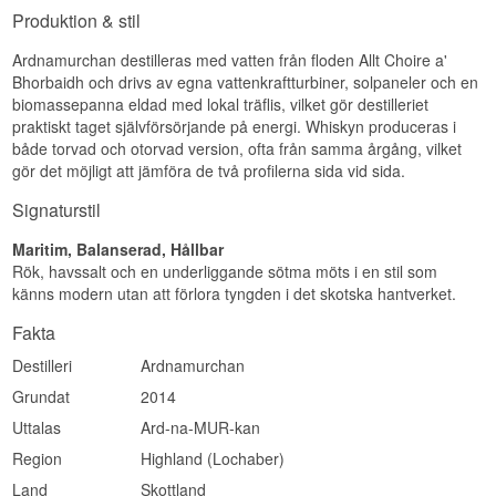
Se hela vårt sortiment av
Adelphi
Produktion & stil
underström och en pepprig värme, och vid 53,6%
Destillerad: 2018
är texturen oljig och fyllig.
Antal flaskor: Cirka 5.000
Lyssna på vår podd:
Edition: AD3 Spirit
Ardnamurchan destilleras med vatten från floden Allt Choire a'
Eftersmak
EAN nr.: 5060383650426
Bhorbaidh och drivs av egna vattenkraftturbiner, solpaneler och en
biomassepanna eldad med lokal träflis, vilket gör destilleriet
Smakprofil
Medellång och torr. Säd, malt och en lätt rökig
praktiskt taget självförsörjande på energi. Whiskyn produceras i
kant som släpper tidigare än en äldre whisky
Sherrylagrad · Ung · Mörk frukt · Nötig · Lätt rökig ·
skulle.
både torvad och otorvad version, ofta från samma årgång, vilket
Fatstyrka
gör det möjligt att jämföra de två profilerna sida vid sida.
Specifikationer
Visste du att?
Signaturstil
Namn: Ardnamurchan 2017 AD2 Spirit Adelphi
Ardnamurchan-halvön är så avlägsen att vägen
53,6%
Maritim, Balanserad, Hållbar
dit är enkelfilig längs stora delar av sträckan.
Destilleri:
Ardnamurchan
Rök, havssalt och en underliggande sötma möts i en stil som
Destilleriet ligger vid Glenbeg med utsikt över
Buteljerare:
Adelphi
känns modern utan att förlora tyngden i det skotska hantverket.
Glenmore Bay mot ön Mull, och det är ett av de
Region/Land: Highland, Skottland
mest avlägsna destillerierna i Skottland. Sju års
Typ: Highland Single Malt Spirit
Fakta
arbete gick från idé till färdigt destilleri.
ABV: 53,6%
Storlek: 70 CL
Se hela vårt sortiment av
Ardnamurchan
Destilleri
Ardnamurchan
Ej kylfiltrerad: Ja
Se hela vårt sortiment av
Adelphi
Naturlig färg: Ja
Grundat
2014
Destillerad: 2017
Lyssna på vår podd:
Edition: AD2 Spirit
Uttalas
Ard-na-MUR-kan
EAN nr.: 5060386504023
Region
Highland (Lochaber)
Smakprofil
Land
Skottland