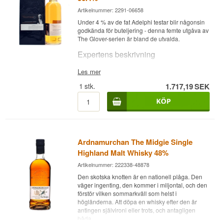
Artikelnummer: 2291-06658
Under 4 % av de fat Adelphi testar blir någonsin
godkända för buteljering - denna femte utgåva av
The Glover-serien är bland de utvalda.
Expertens beskrivning
The Glover 8 år Adelphi Chichibu Ardnamurchan
Les mer
är en Malt Whisky, buteljerad vid 56,4 %.
1
stk.
1.717,19
SEK
Whiskyn kombinerar maltwhisky från Chichibu
Distillery med whisky från Ardnamurchan,
Adelphis eget destilleri och det västligaste på det
skotska fastlandet. Adelphi Selection, grundat
som oberoende buteljerare 1993, testar cirka 25
fat för varje utgåva, men bara de allra bästa,
Ardnamurchan The Midgie Single
sällan under 4 %, godkänns för att bära Adelphi-
namnet.
Highland Malt Whisky 48%
Artikelnummer: 222338-48878
Smaknoter
Den skotska knotten är en nationell plåga. Den
Doft
väger ingenting, den kommer i miljontal, och den
förstör vilken sommarkväll som helst i
Rostad ek, torkad frukt och en lätt mineralisk ton.
högländerna. Att döpa en whisky efter den är
antingen självironi eller trots, och antagligen
Smak
båda.