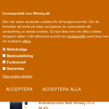
0
Kundklubb
Cookiepolitik hos Whisky.dk
Den här sidan använder cookies för att fungera korrekt. Om du
fortsätter att surfa på sidan accepterar du automatiskt vår
användning av dessa cookies. Du kan läsa mer om vilka cookies
100 % Danskägt
Ägt och drivet i Danmark
shoppen sätter i vårt allmänna avsnitt om
cookiepolitik
samt läsa mer
Whisky
»
Whiskydestillerier
»
Ardnamurchan whisky
om butikens
villkor
.
Nödvändiga
ARDNAMURCHAN WHISKY
Marknadsföring
Ardnamurchan-halvön är ett av Skottlands mest avlägsna hörn - så
Funktionell
avlägset att destilleriet som öppnade där 2014 drivs helt av lokal
Statistiska
vattenkraft, sol och biomassa. Det gör Ardnamurchan till ett av
Visa cookie-detaljer
mycket få verkligt koldioxidneutrala whiskydestillerier i världen.
Les mer
The Glover 8 år Adelphi Chichibu
Ardnamurchan Malt Whisky 70 cl
56.4%