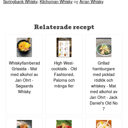
Springbank Whisky
,
Kilchoman Whisky
og
Arran Whisky
.
Relaterade recept
Whiskyflamberad
High West-
Grillad
Grissida - Mat
cocktails - Old
hamburgare
med alkohol av
Fashioned,
med picklad
Jan Ohrt -
Paloma och
rödlök och
Søgaards
många fler
whiskey - Mat
Whisky
med alkohol av
Jan Ohrt - Jack
Daniel's Old No
7