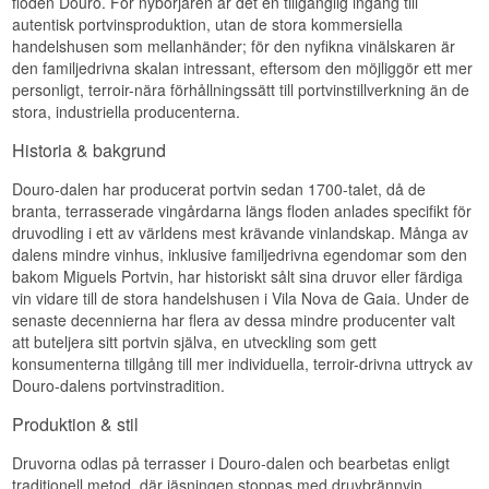
floden Douro. För nybörjaren är det en tillgänglig ingång till
autentisk portvinsproduktion, utan de stora kommersiella
handelshusen som mellanhänder; för den nyfikna vinälskaren är
den familjedrivna skalan intressant, eftersom den möjliggör ett mer
personligt, terroir-nära förhållningssätt till portvinstillverkning än de
stora, industriella producenterna.
Historia & bakgrund
Douro-dalen har producerat portvin sedan 1700-talet, då de
branta, terrasserade vingårdarna längs floden anlades specifikt för
druvodling i ett av världens mest krävande vinlandskap. Många av
dalens mindre vinhus, inklusive familjedrivna egendomar som den
bakom Miguels Portvin, har historiskt sålt sina druvor eller färdiga
vin vidare till de stora handelshusen i Vila Nova de Gaia. Under de
senaste decennierna har flera av dessa mindre producenter valt
att buteljera sitt portvin själva, en utveckling som gett
konsumenterna tillgång till mer individuella, terroir-drivna uttryck av
Douro-dalens portvinstradition.
Produktion & stil
Druvorna odlas på terrasser i Douro-dalen och bearbetas enligt
traditionell metod, där jäsningen stoppas med druvbrännvin.