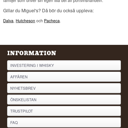
familjer som driver sin egen lilla del av portvinshandeln.
Gillar du Miguel's? Då bör du också uppleva:
Dalva
,
Hutcheson
och
Pacheca
.
INFORMATION
INVESTERING I WHISKY
AFFÄREN
NYHETSBREV
ÖNSKELISTAN
TRUSTPILOT
FAQ