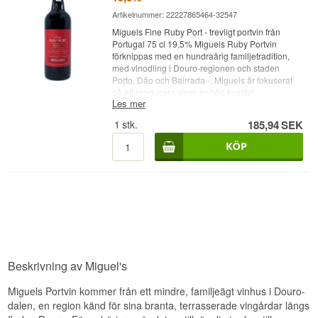
Artikelnummer: 22227865464-32547
Miguels Fine Ruby Port - trevligt portvin från
Portugal 75 cl 19,5% Miguels Ruby Portvin
förknippas med en hundraårig familjetradition,
med vinodling i Douro-regionen och staden
Porto, Dão och Bairrada -, Miguels är fokuserat
på att producera viner av hög kvalitet.
Les mer
1
stk.
185,94
SEK
Beskrivning av Miguel's
Miguels Portvin kommer från ett mindre, familjeägt vinhus i Douro-
dalen, en region känd för sina branta, terrasserade vingårdar längs