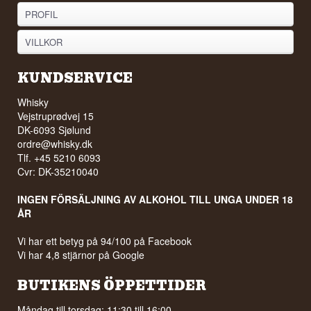
PROFIL
VILLKOR
KUNDSERVICE
Whisky
Vejstruprødvej 15
DK-6093 Sjølund
ordre@whisky.dk
Tlf. +45 5210 6093
Cvr: DK-35210040
INGEN FÖRSÄLJNING AV ALKOHOL TILL UNGA UNDER 18
ÅR
Vi har ett betyg på 94/100 på Facebook
Vi har 4,8 stjärnor på Google
BUTIKENS ÖPPETTIDER
Måndag till torsdag: 11:30 till 16:00