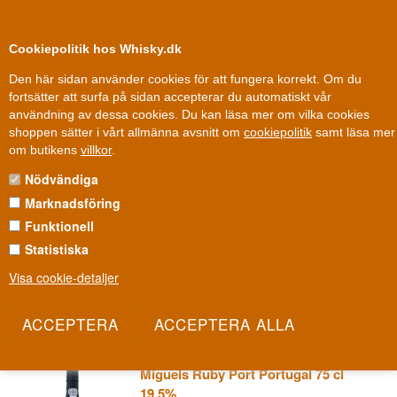
0
Kundklubb
Cookiepolitik hos Whisky.dk
Den här sidan använder cookies för att fungera korrekt. Om du
fortsätter att surfa på sidan accepterar du automatiskt vår
användning av dessa cookies. Du kan läsa mer om vilka cookies
Fri leverans
Fri frakt vid 899 dkk
shoppen sätter i vårt allmänna avsnitt om
cookiepolitik
samt läsa mer
Vin
»
Portvin
»
Portvinshus
»
Miguels hamn
om butikens
villkor
.
Nödvändiga
MIGUELS HAMN
Marknadsföring
På Douro-dalens branta terrasser, där druvorna ofta måste
Funktionell
skördas för hand, ligger ett mindre familjeägt portvinshus som
Statistiska
prioriterar kvalitet framför volym. Miguels Portvin är en inbjudan att
Visa cookie-detaljer
smaka Douro-dalen så som familjen själv upplever den. Det är
portvin utan de stora handelshusens filter emellan.
Les mer
Miguels Ruby Port Portugal 75 cl
19,5%