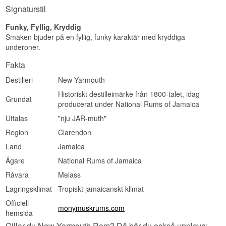
Raw Cask
Signaturstil
Buteljerare:
Blackadder
Region/Land: Jamaica
Funky, Fyllig, Kryddig
Typ: Finest Jamaican Rom
Smaken bjuder på en fyllig, funky karaktär med kryddiga
Ålder: 26 år
ABV: 66,8%
underoner.
Storlek: 70 CL
Fattyp: Cask No. BR21-08
Fakta
Ej kylfiltrerad: Ja
Destilleri
New Yarmouth
Naturlig färg: Ja
Destillerad: 1994
Historiskt destilleimärke från 1800-talet, idag
Buteljerad: Augusti 2021
Grundat
producerat under National Rums of Jamaica
Antal flaskor: 257
EAN-nr: 5055030612575
Uttalas
"nju JAR-muth"
Smakprofil
Region
Clarendon
Land
Jamaica
Intensiv · Pot Still · Melass · Kryddig
Ägare
National Rums of Jamaica
Investeringspotential
Råvara
Melass
Högt - 26 års lagring, fatstyrka och bara 257
flaskor från ett enda känt jamaicanskt destilleri
Lagringsklimat
Tropiskt jamaicanskt klimat
gör denna utgåva särskilt attraktiv för samlare av
Officiell
pot still-rom.
monymuskrums.com
hemsida
Visste du att?
Gillar du New Yarmouth Rom? Då bör du också uppleva: