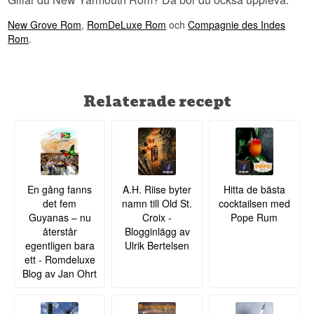
New Yarmouth är ett av de destillerier på
New Grove Rom
,
RomDeLuxe Rom
och
Compagnie des Indes
Jamaica som fortfarande använder traditionella
Rom
.
pot stills och långa jäsningstider, vilket ger den
kraftfulla, estrika rom som seriösa romsamlare
jagar.
Se hela vårt utbud av
Blackadder
Relaterade recept
Se hela vårt utbud av
Rom
Lyssna på vår podd:
En gång fanns
A.H. Riise byter
Hitta de bästa
det fem
namn till Old St.
cocktailsen med
Guyanas – nu
Croix -
Pope Rum
återstår
Blogginlägg av
egentligen bara
Ulrik Bertelsen
ett - Romdeluxe
Blog av Jan Ohrt