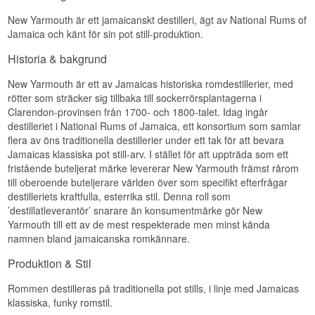
decennier gammalt jamaicanskt fat.
New Yarmouth är ett jamaicanskt destilleri, ägt av National Rums of
Blackadders Raw Cask-serie för rom bygger på
Jamaica och känt för sin pot still-produktion.
samma filosofi som deras kända whiskyutgåvor:
full fatstyrka, ingen filtrering och maximal
Historia & bakgrund
karaktär.
New Yarmouth är ett av Jamaicas historiska romdestillerier, med
Smakanteckningar
rötter som sträcker sig tillbaka till sockerrörsplantagerna i
Doft
Clarendon-provinsen från 1700- och 1800-talet. Idag ingår
destilleriet i National Rums of Jamaica, ett konsortium som samlar
Intensiv och pot still-präglad med tropisk frukt,
flera av öns traditionella destillerier under ett tak för att bevara
estrar och en djup, mörk sötma från de många
Jamaicas klassiska pot still-arv. I stället för att uppträda som ett
årens lagring.
fristående buteljerat märke levererar New Yarmouth främst rårom
Smak
till oberoende buteljerare världen över som specifikt efterfrågar
destilleriets kraftfulla, esterrika stil. Denna roll som
Kraftfull och komplex med mörk melass, kryddigt
’destillatleverantör’ snarare än konsumentmärke gör New
trä och en kvardröjande funkig karaktär.
Yarmouth till ett av de mest respekterade men minst kända
namnen bland jamaicanska romkännare.
Eftersmak
Produktion & Stil
Mycket lång, varm och kryddig.
Specifikationer
Rommen destilleras på traditionella pot stills, i linje med Jamaicas
klassiska, funky romstil.
Namn: New Yarmouth 1994/2021 Blackadder