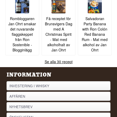
Rombloggaren
Få receptet för
Salvadoran
Jan Ohrt smakar
Brunsvigers Dag
Party Banana
det nuvarande
med A
with Ron Colón
flaggskeppet
Christmas Spirit
Red Banana
från Ron
- Mat med
Rum - Mat med
Sostenible -
alkoholhalt av
alkohol av Jan
Blogginlägg
Jan Ohrt
Ohrt
Se alla 30 recept
INFORMATION
INVESTERING I WHISKY
AFFÄREN
NYHETSBREV