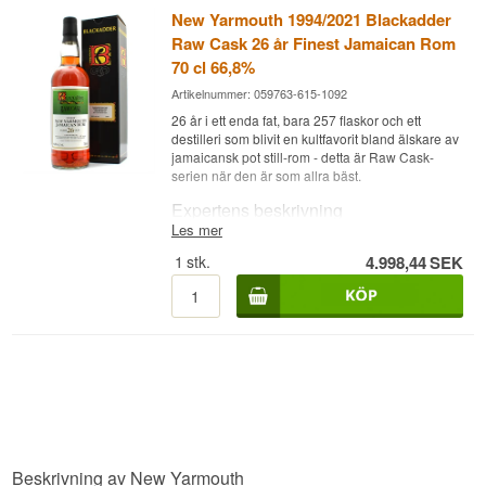
New Yarmouth 1994/2021 Blackadder
Raw Cask 26 år Finest Jamaican Rom
70 cl 66,8%
Artikelnummer: 059763-615-1092
26 år i ett enda fat, bara 257 flaskor och ett
destilleri som blivit en kultfavorit bland älskare av
jamaicansk pot still-rom - detta är Raw Cask-
serien när den är som allra bäst.
Expertens beskrivning
Les mer
New Yarmouth 1994/2021 Blackadder Raw Cask
1
stk.
4.998,44
SEK
är en Finest Jamaican Rom, destillerad 1994,
lagrad 26 år och buteljerad vid fatstyrka 66,8%.
Rommen kommer från det jamaicanska
destilleriet New Yarmouth och valdes ut av den
skotska oberoende buteljeraren Blackadder till
sin Raw Cask-serie, där målet är att föra fatets
fulla karaktär vidare till flaskan utan
kompromisser. Rommen är inte kylfiltrerad och
har behållit sin naturliga färg, vilket ger en
autentisk upplevelse nära det som finns i fatet.
Med bara 257 flaskor från fat BR21-08 är detta ett
Beskrivning av New Yarmouth
sällsynt tillfälle att smaka ett enda, nästan tre