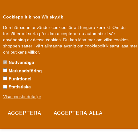
0
Kundklubb
Cookiepolitik hos Whisky.dk
Den här sidan använder cookies för att fungera korrekt. Om du
fortsätter att surfa på sidan accepterar du automatiskt vår
användning av dessa cookies. Du kan läsa mer om vilka cookies
100 % Danskägt
Ägt och drivet i Danmark
shoppen sätter i vårt allmänna avsnitt om
cookiepolitik
samt läsa mer
Rom
»
Destillerier / Romhus
»
New Yarmouth Rom
om butikens
villkor
.
Nödvändiga
NEW YARMOUTH ROM
Marknadsföring
New Yarmouth är ett av de historiska jamaicanska
Funktionell
romdestillerierna under paraplyet National Rums of Jamaica, känt
Statistiska
för sina karaktärsfulla estermärken från traditionella pot stills.
Visa cookie-detaljer
Namnet dyker sällan upp ensamt på etiketten, utan snarare som
grund i otaliga oberoende buteljeringar som jagar just denna råa,
jamaicanska funk. Det är rom för kännare som vet var de riktigt bra
dropparna kommer ifrån.
Les mer