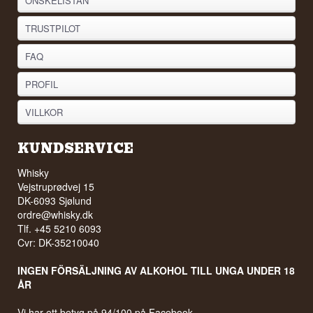
ÖNSKELISTAN
TRUSTPILOT
FAQ
PROFIL
VILLKOR
KUNDSERVICE
Whisky
Vejstruprødvej 15
DK-6093 Sjølund
ordre@whisky.dk
Tlf. +45 5210 6093
Cvr: DK-35210040
INGEN FÖRSÄLJNING AV ALKOHOL TILL UNGA UNDER 18
ÅR
Vi har ett betyg på 94/100 på Facebook