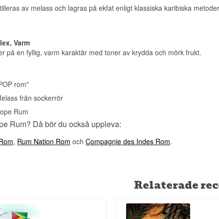
Buteljerare: Pope Spirits
leras av melass och lagras på ekfat enligt klassiska karibiska metoder f
Region/Land: Guatemala, Nicaragua, Trinidad och Tobago
Typ: Kryddad Rom
ABV: 35%
Storlek: 70 CL
lex, Varm
Serveringsförslag: På is eller som bas i cocktails som Hurricane e
 på en fyllig, varm karaktär med toner av krydda och mörk frukt.
Buteljerare:
Pope Spirits
Smakprofil
POP rom"
Sötaktig · Mjuk · Kryddig · Vanilj · Krämig
elass från sockerrör
Visste du att?
ope Rum
ope Rum? Då bör du också uppleva:
Pope Rum använder medvetet vatten från Bornholm i sin produkti
ger flaskan en mycket konkret dansk förankring mitt i ett annars ka
 Rom
,
Rum Nation Rom
och
Compagnie des Indes Rom
.
Se hela vårt sortiment av
Pope Rum
Relaterade rec