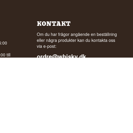
KONTAKT
Om du har frågor angående en beställning
eller några produkter kan du kontakta oss
6:00
via e-post:
0 till
ordre@whisky.dk
eller tlf.:
gle
+45 5210 6093
Med vänlig hälsning
Henrik Olsen og Ulrik Bertelsen