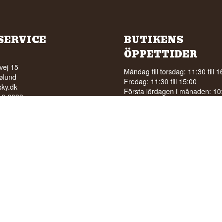
SERVICE
BUTIKENS
ÖPPETTIDER
vej 15
Måndag till torsdag: 11:30 till 1
ølund
Fredag: 11:30 till 15:00
ky.dk
Första lördagen i månaden: 10:0
210 6093
15:00
5210040
Se särskilda öppettider på
Goo
RSÄLJNING AV ALKOHOL
A UNDER 18 ÅR
 betyg på 94/100 på Facebook
stjärnor på Google