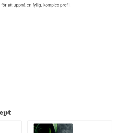
ör att uppnå en fyllig, komplex profil.
ller Negroni
on – en detalj som
ribiskt romrecept.
ept