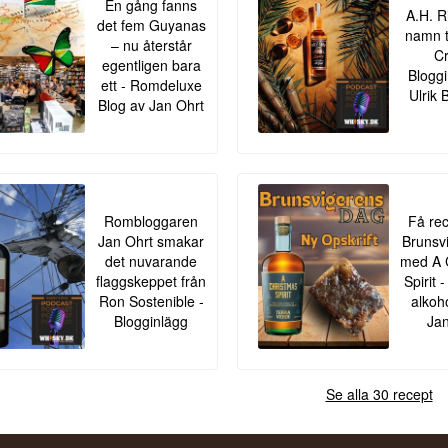
En gång fanns
A.H. R
det fem Guyanas
namn ti
– nu återstår
Cr
egentligen bara
Bloggi
ett - Romdeluxe
Ulrik 
Blog av Jan Ohrt
Rombloggaren
Få rec
Jan Ohrt smakar
Brunsv
det nuvarande
med A 
flaggskeppet från
Spirit
Ron Sostenible -
alkoh
Blogginlägg
Jan
Se alla 30 recept