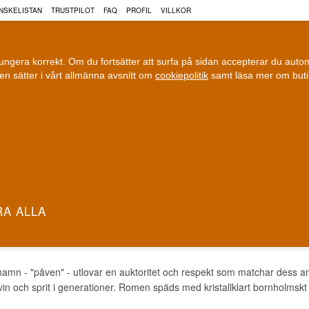
NSKELISTAN
TRUSTPILOT
FAQ
PROFIL
VILLKOR
fungera korrekt. Om du fortsätter att surfa på sidan accepterar du aut
n sätter i vårt allmänna avsnitt om
cookiepolitik
samt läsa mer om but
COGNAC
VIN
ÖL
ri leverans
100 % Danskägt
Fri frakt vid 899 dkk
Ägt och driv
 ROM
amn - "påven" - utlovar en auktoritet och respekt som matchar dess a
in och sprit i generationer. Romen späds med kristallklart bornholmskt 