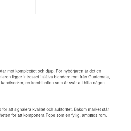
ursprungsland.
atemala,
 och spritgrossist
. Det som gör
igt bolaget bidrar
ocker, vilket ger
tar mot komplexitet och djup. För nybörjaren är det en
amlaren ligger intresset i själva blenden: rom från Guatemala,
kandisocker, en kombination som är svår att hitta någon
ddig värme.
ör att signalera kvalitet och auktoritet. Bakom märket står
heten för att komponera Pope som en fyllig, ambitiös rom.