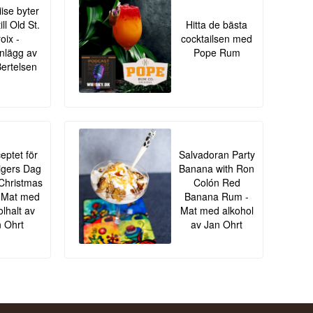
iise byter
ll Old St.
Hitta de bästa
oix -
cocktailsen med
nlägg av
Pope Rum
Bertelsen
eptet för
Salvadoran Party
igers Dag
Banana with Ron
Christmas
Colón Red
 - Mat med
Banana Rum -
olhalt av
Mat med alkohol
 Ohrt
av Jan Ohrt