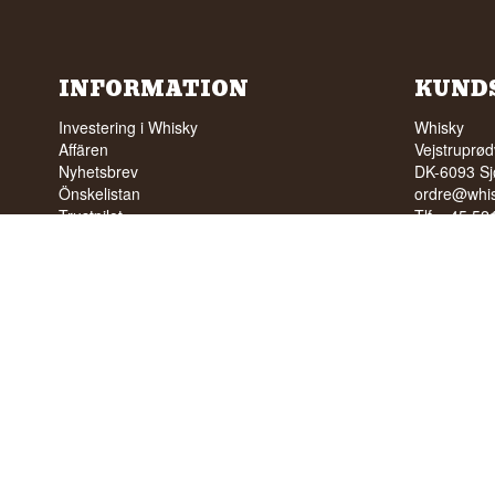
INFORMATION
KUND
Investering i Whisky
Whisky
Affären
Vejstruprød
Nyhetsbrev
DK-6093 Sj
Önskelistan
ordre@whis
Trustpilot
Tlf. +45 5
FAQ
Cvr: DK-3
Profil
Villkor
INGEN FÖ
TILL UNG
Vi har ett
Vi har 4,8 