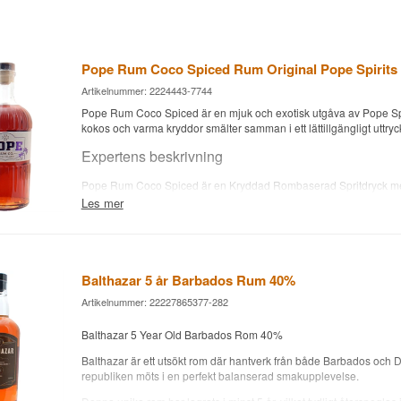
Pope Rum Coco Spiced Rum Original Pope Spirits 
Artikelnummer: 2224443-7744
Pope Rum Coco Spiced är en mjuk och exotisk utgåva av Pope Spi
kokos och varma kryddor smälter samman i ett lättillgängligt uttryc
Expertens beskrivning
Pope Rum Coco Spiced är en Kryddad Rombaserad Spritdryck me
Guatemala, Nicaragua och Trinidad & Tobago, buteljerad vid 30%
Les mer
Romen produceras av Pope Spirits, som samlar rom från flera kla
centralamerikanska och karibiska romnationer och kryddar den 
varma kryddor. Den lägre alkoholstyrkan på 30% gör flaskan tillgä
sommardryck eller cocktailingrediens utan den kraft som finns i tradi
Balthazar 5 år Barbados Rum 40%
rom.
Artikelnummer: 22227865377-282
Resultatet är en mjuk, kokospräglad rom med varma kryddtoner och e
avslut.
Balthazar 5 Year Old Barbados Rom 40%
Smaknoter
Balthazar är ett utsökt rom där hantverk från både Barbados och
republiken möts i en perfekt balanserad smakupplevelse.
Doft