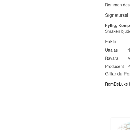
Rommen destil
Signaturstil
Fyllig, Komp
Smaken bjuder
Fakta
Uttalas
"
Råvara
M
Producent
P
Gillar du P
RomDeLuxe