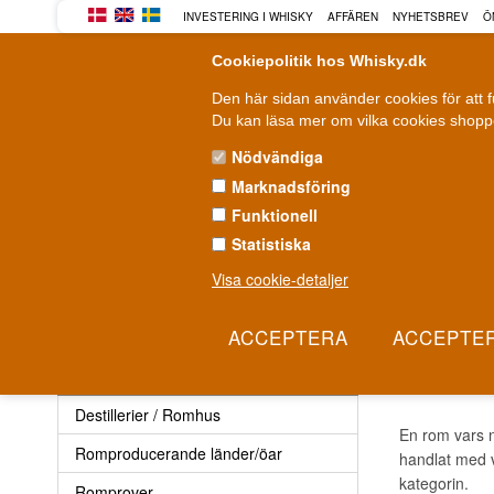
INVESTERING I WHISKY
AFFÄREN
NYHETSBREV
Ö
Cookiepolitik hos Whisky.dk
Den här sidan använder cookies för att 
Du kan läsa mer om vilka cookies shoppe
Nödvändiga
Marknadsföring
WHISKY
ROM
GIN
Funktionell
Statistiska
Leverans från 79 kr.
F
1-3 arbetsdagar
Visa cookie-detaljer
Rom
»
Destillerier / Romhus
»
Pope Rom
POPE
Rom
Destillerier / Romhus
En rom vars n
Romproducerande länder/öar
handlat med v
kategorin.
Romprover