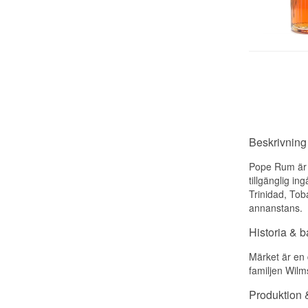
Beskrivnin
Pope Rum är e
tillgänglig i
Trinidad, Tob
annanstans.
Historia & 
Märket är en 
familjen Wilm
Produktion &