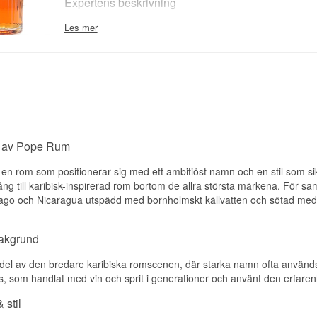
Expertens beskrivning
blandning, vilket ger en bredare smakgrund än rom från bara ett 
Pope Rum Spiced är en Kryddad Rom gjord av sockerrör från Gu
Les mer
Se hela vårt utbud av
Pope Rum
Nicaragua samt Trinidad och Tobago, buteljerad vid 35%.
Bakom märket står familjen Wilms, som i generationer drivit en vin-
och som lade sin samlade erfarenhet i utvecklingen av Pope Rum
flaskan speciell är användningen av vatten från Bornholm, som enl
till romens karakteristiska smak och balans. Romen är tillsatt med s
den en mjuk, sötaktig karaktär tänkt att fungera brett i cocktails.
Smaknoter
g av Pope Rum
Doft
n rom som positionerar sig med ett ambitiöst namn och en stil som sik
Mjuk vanilj och karamell med en aning krydda.
ngång till karibisk-inspirerad rom bortom de allra största märkena. För s
ago och Nicaragua utspädd med bornholmskt källvatten och sötad med 
Smak
Sötaktig och rund med farinsocker, en aning nötter och en lätt kry
bakgrund
Eftersmak
del av den bredare karibiska romscenen, där starka namn ofta används f
Mjuk, sötaktig finish utan skärpa.
s, som handlat med vin och sprit i generationer och använt den erfaren
Specifikationer
 stil
Namn: Pope Rum Spiced