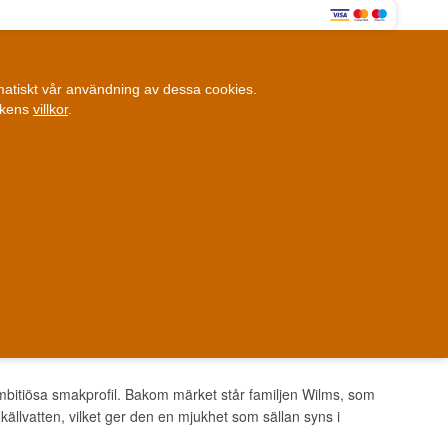
0
omatiskt vår användning av dessa cookies.
0,00 SEK
ikens
villkor
.
Kundklubb
ANDRA SAKER
BLOGG
Fysisk butik
et i Danmark
Danmark
mbitiösa smakprofil. Bakom märket står familjen Wilms, som
källvatten, vilket ger den en mjukhet som sällan syns i