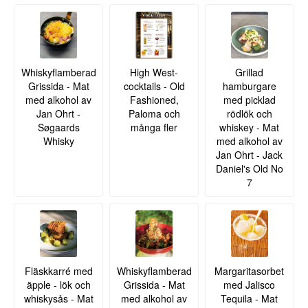
Whiskyflamberad
High West-
Grillad
Grissida - Mat
cocktails - Old
hamburgare
med alkohol av
Fashioned,
med picklad
Jan Ohrt -
Paloma och
rödlök och
Søgaards
många fler
whiskey - Mat
Whisky
med alkohol av
Jan Ohrt - Jack
Daniel's Old No
7
Fläskkarré med
Whiskyflamberad
Margaritasorbet
äpple - lök och
Grissida - Mat
med Jalisco
whiskysås - Mat
med alkohol av
Tequila - Mat