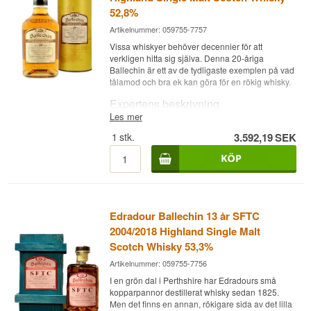
52,8%
Artikelnummer: 059755-7757
Vissa whiskyer behöver decennier för att
verkligen hitta sig själva. Denna 20-åriga
Ballechin är ett av de tydligaste exemplen på vad
tålamod och bra ek kan göra för en rökig whisky.
Expertens beskrivning
Les mer
Edradour Ballechin 20 år 2004/2024 Bourbon
1
stk.
3.592,19
SEK
Barrels är en Highland Single Malt Scotch
Whisky lagrad på 1st fill bourbonfat och
buteljerad vid 52,8 %.
Whiskyn destillerades våren 2004 och har lagrats
hela 20 år på bourbonfat innan den buteljerades
i mars 2024. De långa åren på fat har gett den ett
Edradour Ballechin 13 år SFTC
ovanligt djup, där Ballechins kraftfulla torv
gradvis mjukats upp av bourbonekens vanilj och
2004/2018 Highland Single Malt
sötma. Med 2.016 flaskor är detta en av de större
Scotch Whisky 53,3%
utgåvorna i serien, men ändå en sällsynt chans
Artikelnummer: 059755-7756
att smaka vad två decenniers lagring gör med en
rökig Highland-whisky.
I en grön dal i Perthshire har Edradours små
kopparpannor destillerat whisky sedan 1825.
Smaknoter
Men det finns en annan, rökigare sida av det lilla