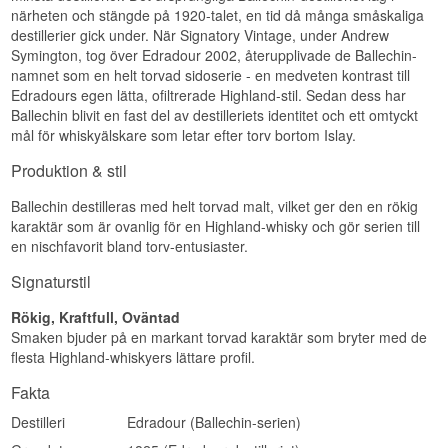
Destilleri:
Edradour Ballechin
EAN nr: 5021944123605
närheten och stängde på 1920-talet, en tid då många småskaliga
Region/Land: Highland, Skottland
destillerier gick under. När Signatory Vintage, under Andrew
Typ: Highland Single Malt Scotch Whisky
Smakprofil
Symington, tog över Edradour 2002, återupplivade de Ballechin-
Ålder: 10 år
ABV: 46 %
namnet som en helt torvad sidoserie - en medveten kontrast till
Rökig · Fruktig · Frisk
Storlek: 70 CL
Edradours egen lätta, ofiltrerade Highland-stil. Sedan dess har
Visste du att?
Destillationsmetod: Dubbeldestillerad
Ballechin blivit en fast del av destilleriets identitet och ett omtyckt
EAN nr: 5021944087846
mål för whiskyälskare som letar efter torv bortom Islay.
Namnet Ballechin används bara för Edradours
Smakprofil
rökiga tappningar — det orökta kärnsortimentet
Produktion & stil
heter helt enkelt Edradour, trots att båda
Rökig · Frisk
whiskyerna kommer från samma pannor.
Ballechin destilleras med helt torvad malt, vilket ger den en rökig
Visste du att?
Se hela vårt sortiment av
Edradour Ballechin
karaktär som är ovanlig för en Highland-whisky och gör serien till
en nischfavorit bland torv-entusiaster.
Lyssna på vår podd:
Ballechin har fått sitt namn efter ett litet bränneri
nära Edradour som stängde på 1920-talet —
Signaturstil
Edradour återupplivade namnet 2003 för sin
egen rökiga serie som en hyllning till den lokala
Rökig, Kraftfull, Oväntad
whiskyhistorien.
Smaken bjuder på en markant torvad karaktär som bryter med de
Se hela vårt sortiment av
Edradour Ballechin
flesta Highland-whiskyers lättare profil.
Lyssna på vår podd:
Fakta
Destilleri
Edradour (Ballechin-serien)