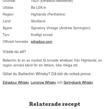
Grundat
1825 (Edradour-destilleriet)
Uttalas
Ba-LEK-in
Region
Highlands (Perthshire)
Land
Skottland
Ägare
Signatory Vintage (Andrew Symington)
Torv
Kraftigt torvad
Officiell hemsida
edradour.com
Visste du att?
Ballechin är en av mycket få torvade whiskyer från Highlands, en
region annars känd för sin lättare, icke rökiga stil.
Gillar du Ballechin Whisky? Då bör du också prova:
Edradour Whisky
,
Longrow Whisky
och
Springbank Whisky
.
Relaterade recept