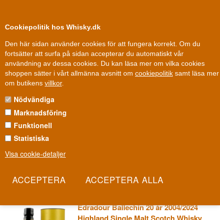
0
Kundklubb
Cookiepolitik hos Whisky.dk
Den här sidan använder cookies för att fungera korrekt. Om du
fortsätter att surfa på sidan accepterar du automatiskt vår
användning av dessa cookies. Du kan läsa mer om vilka cookies
100 % Danskägt
Ägt och drivet i Danmark
shoppen sätter i vårt allmänna avsnitt om
cookiepolitik
samt läsa mer
Whisky
»
Whiskydestillerier
»
Ballechin Whisky
om butikens
villkor
.
Nödvändiga
BALLECHIN WHISKY
Marknadsföring
Det finns Highland-whisky, och så finns det Ballechin. Medan
Funktionell
grannarna odlar sötma och mjukhet fyller den här serien glaset
Statistiska
med rök, tjära och mörk frukt. Det är Edradours vildaste
Visa cookie-detaljer
experiment - beviset på att även Skottlands minsta destilleri kan gå
sin egen väg.
Les mer
Edradour Ballechin 20 år 2004/2024
Highland Single Malt Scotch Whisky