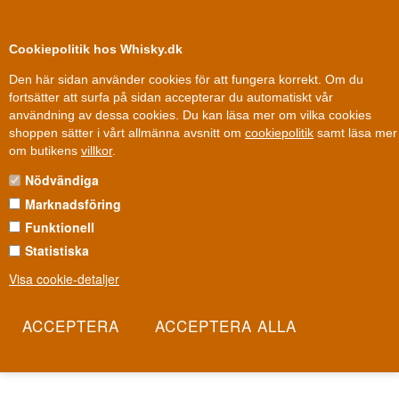
0
Kundklubb
Cookiepolitik hos Whisky.dk
Den här sidan använder cookies för att fungera korrekt. Om du
fortsätter att surfa på sidan accepterar du automatiskt vår
användning av dessa cookies. Du kan läsa mer om vilka cookies
100 % Danskägt
99 dkk
Ägt och driv
shoppen sätter i vårt allmänna avsnitt om
cookiepolitik
samt läsa mer
Andra saker
»
Likør
»
Sambuca Likør
»
Luxardo Sambuca
om butikens
villkor
.
Nödvändiga
LUXARDO SAMBUCA
Marknadsföring
I Dalmatien skapade Giacomo Luxardo 1821 sin första
Funktionell
maraschinolikör av lokala Marasca-körsbär, ett recept som sedan
Statistiska
dess överlevt krig, exil och återuppbyggnad. Idag är Luxardo
Visa cookie-detaljer
fortfarande helt familjeägt, lett av sjätte generationen, vilket gör det
till ett av de sällsynta sprithusen i världen som aldrig rörts av en
koncern. Bakom varje flaska ligger tvåhundra år av samma
kompromisslösa syn på italienskt hantverk.
Les mer