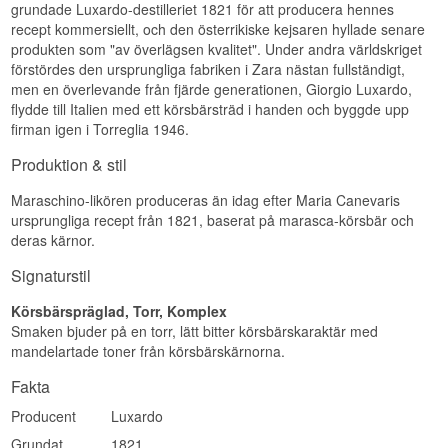
grundade Luxardo-destilleriet 1821 för att producera hennes
recept kommersiellt, och den österrikiske kejsaren hyllade senare
produkten som "av överlägsen kvalitet". Under andra världskriget
förstördes den ursprungliga fabriken i Zara nästan fullständigt,
men en överlevande från fjärde generationen, Giorgio Luxardo,
flydde till Italien med ett körsbärsträd i handen och byggde upp
firman igen i Torreglia 1946.
Produktion & stil
Maraschino-likören produceras än idag efter Maria Canevaris
ursprungliga recept från 1821, baserat på marasca-körsbär och
deras kärnor.
Signaturstil
Körsbärspräglad, Torr, Komplex
Smaken bjuder på en torr, lätt bitter körsbärskaraktär med
mandelartade toner från körsbärskärnorna.
Fakta
Producent
Luxardo
Grundat
1821