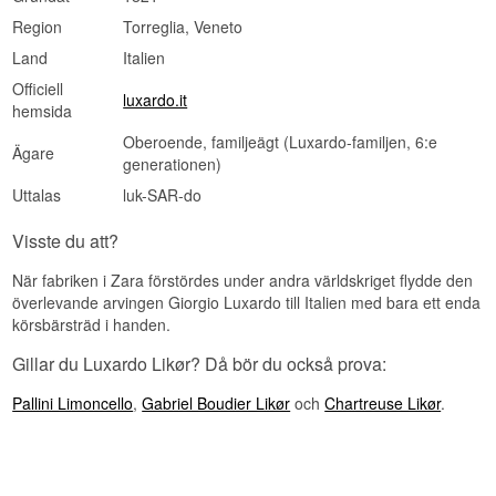
Region
Torreglia, Veneto
Land
Italien
Officiell
luxardo.it
hemsida
Oberoende, familjeägt (Luxardo-familjen, 6:e
Ägare
generationen)
Uttalas
luk-SAR-do
Visste du att?
När fabriken i Zara förstördes under andra världskriget flydde den
överlevande arvingen Giorgio Luxardo till Italien med bara ett enda
körsbärsträd i handen.
Gillar du Luxardo Likør? Då bör du också prova:
Pallini Limoncello
,
Gabriel Boudier Likør
och
Chartreuse Likør
.