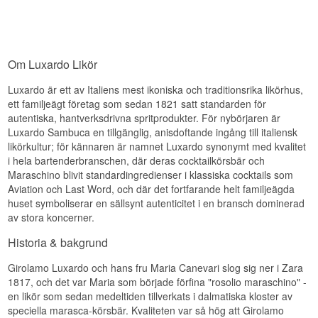
sambuca tillsammans. Till skillnad från andra
anisprodukter som t.ex. Pernod sambuca blir inte
grumlig eller mjölkvit.
Om Luxardo Likör
Luxardo är ett av Italiens mest ikoniska och traditionsrika likörhus,
ett familjeägt företag som sedan 1821 satt standarden för
autentiska, hantverksdrivna spritprodukter. För nybörjaren är
Luxardo Sambuca en tillgänglig, anisdoftande ingång till italiensk
likörkultur; för kännaren är namnet Luxardo synonymt med kvalitet
i hela bartenderbranschen, där deras cocktailkörsbär och
Maraschino blivit standardingredienser i klassiska cocktails som
Aviation och Last Word, och där det fortfarande helt familjeägda
huset symboliserar en sällsynt autenticitet i en bransch dominerad
av stora koncerner.
Historia & bakgrund
Girolamo Luxardo och hans fru Maria Canevari slog sig ner i Zara
1817, och det var Maria som började förfina "rosolio maraschino" -
en likör som sedan medeltiden tillverkats i dalmatiska kloster av
speciella marasca-körsbär. Kvaliteten var så hög att Girolamo