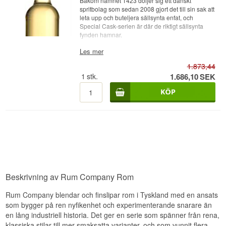
Bakom namnet 1423 döljer sig ett danskt
spritbolag som sedan 2008 gjort det till sin sak att
leta upp och buteljera sällsynta enfat, och
Special Cask-serien är där de riktigt sällsynta
fynden hamnar.
Expertens beskrivning
Les mer
1.873,44
1423 Special Cask 25 år Rum Company är en
Rom från ett utvalt enfat, lagrad i 25 år och
1
stk.
1.686,10
SEK
buteljerad vid 43%.
Romen ges ut av 1423 World Class Spirits, ett
danskt spritbolag grundat 2008 som specialiserat
sig på att leta upp och buteljera sällsynta fat av
whisky och rom från hela världen. Under sin
breda S.B.S.-serie ger de löpande ut enfat från
namngivna ursprungsländer, men Special Cask-
linjen är förbehållen de mest ovanliga och längst
lagrade fynden i portföljen. Med 25 års lagring
hör denna rom till bland de äldsta släpp 1423
Beskrivning av Rum Company Rom
någonsin buteljerat.
Resultatet är en djup, mogen rom där decennier
Rum Company blendar och finslipar rom i Tyskland med en ansats
av fatpåverkan gett plats för en komplex, rundad
som bygger på ren nyfikenhet och experimenterande snarare än
karaktär med toner av torkad frukt och krydda.
en lång industriell historia. Det ger en serie som spänner från rena,
Smaknoter
klassiska stilar till mer smaksatta varianter, och som vunnit flera