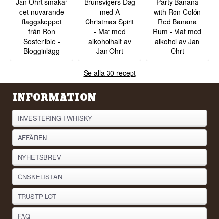
Jan Ohrt smakar
Brunsvigers Dag
Party Banana
det nuvarande
med A
with Ron Colón
flaggskeppet
Christmas Spirit
Red Banana
från Ron
- Mat med
Rum - Mat med
Sostenible -
alkoholhalt av
alkohol av Jan
Blogginlägg
Jan Ohrt
Ohrt
Se alla 30 recept
INFORMATION
INVESTERING I WHISKY
AFFÄREN
NYHETSBREV
ÖNSKELISTAN
TRUSTPILOT
FAQ