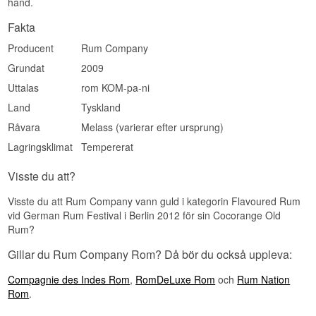
hand.
Djup · Mogen · Kryddig · Rundad · Sällsynt
Fakta
Investeringspotential
Producent
Rum Company
Medel. Med 25 års lagring är detta ett av de
äldsta släppen från 1423, vilket vanligtvis gör
Grundat
2009
enfatsrom av denna ålder eftertraktad bland
Uttalas
rom KOM-pa-ni
samlare.
Land
Tyskland
Visste du att?
Råvara
Melass (varierar efter ursprung)
1423 driver ett så kallat Cask Owner Concept,
där entusiaster kan bli delägare i utvalda fat långt
Lagringsklimat
Tempererat
innan de når fram till släpp så speciellt lagrade
som detta Special Cask.
Visste du att?
Se hela vårt utbud av
1423
Visste du att Rum Company vann guld i kategorin Flavoured Rum
vid German Rum Festival i Berlin 2012 för sin Cocorange Old
Rum?
Gillar du Rum Company Rom? Då bör du också uppleva:
Compagnie des Indes Rom
,
RomDeLuxe Rom
och
Rum Nation
Rom
.