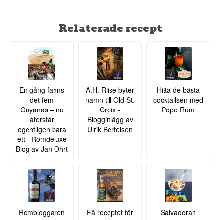
Relaterade recept
En gång fanns
A.H. Riise byter
Hitta de bästa
det fem
namn till Old St.
cocktailsen med
Guyanas – nu
Croix -
Pope Rum
återstår
Blogginlägg av
egentligen bara
Ulrik Bertelsen
ett - Romdeluxe
Blog av Jan Ohrt
Rombloggaren
Få receptet för
Salvadoran