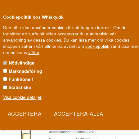
0
Kundklubb
Cookiepolitik hos Whisky.dk
Den här sidan använder cookies för att fungera korrekt. Om du
fortsätter att surfa på sidan accepterar du automatiskt vår
användning av dessa cookies. Du kan läsa mer om vilka cookies
Fri leverans
Fri frakt vid 899 dkk
shoppen sätter i vårt allmänna avsnitt om
cookiepolitik
samt läsa mer
Rom
»
Destillerier / Romhus
»
Rum Company Rum
om butikens
villkor
.
Nödvändiga
RUM COMPANY RUM
Marknadsföring
Rum Company startade som tre tyska vänners gemensamma
Funktionell
passion för rom och blev ett prisbelönt blendingbolag. Guld och
Statistiska
silver från German Rum Festival i Berlin talar för sig själva.
Visa cookie-detaljer
Les mer
- 10%
1423 Special Cask 25 år Rum
Company 50 cl Rum 43%
Artikelnummer: 2228888-7756