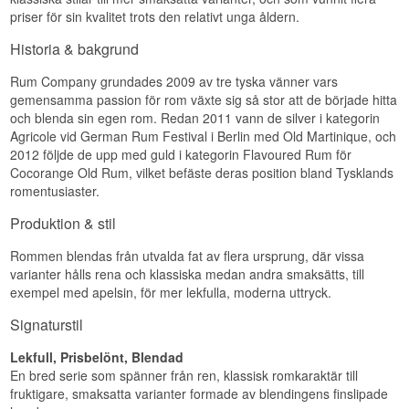
priser för sin kvalitet trots den relativt unga åldern.
Doft
Historia & bakgrund
Torkad frukt, karamell och en aning kryddig ek.
Rum Company grundades 2009 av tre tyska vänner vars
Smak
gemensamma passion för rom växte sig så stor att de började hitta
och blenda sin egen rom. Redan 2011 vann de silver i kategorin
Djup och rundad med russin, mörk choklad och
en touch av tobak.
Agricole vid German Rum Festival i Berlin med Old Martinique, och
2012 följde de upp med guld i kategorin Flavoured Rum för
Eftersmak
Cocorange Old Rum, vilket befäste deras position bland Tysklands
romentusiaster.
Lång och varm med bestående krydda och ek.
Specifikationer
Produktion & stil
Namn: 1423 Special Cask 25 år
Rommen blendas från utvalda fat av flera ursprung, där vissa
Buteljerare:
1423 World Class Spirits
varianter hålls rena och klassiska medan andra smaksätts, till
Typ: Rom
exempel med apelsin, för mer lekfulla, moderna uttryck.
Ålder: 25 år
ABV: 43%
Signaturstil
Storlek: 50 CL
Serveringsförslag: Ren i ett doftglas i
Lekfull, Prisbelönt, Blendad
rumstemperatur
En bred serie som spänner från ren, klassisk romkaraktär till
Smakprofil
fruktigare, smaksatta varianter formade av blendingens finslipade