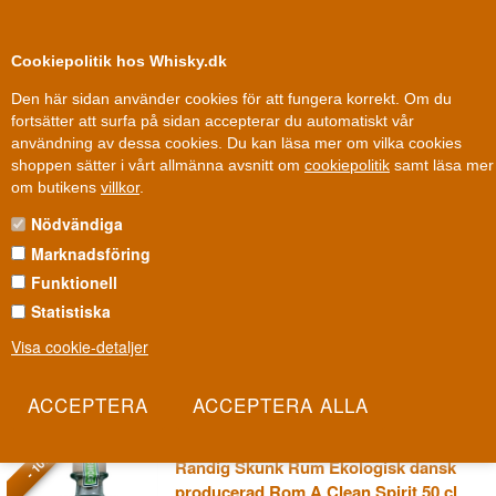
0
Kundklubb
Cookiepolitik hos Whisky.dk
Den här sidan använder cookies för att fungera korrekt. Om du
fortsätter att surfa på sidan accepterar du automatiskt vår
användning av dessa cookies. Du kan läsa mer om vilka cookies
Fysisk butik
Danmark
shoppen sätter i vårt allmänna avsnitt om
cookiepolitik
samt läsa mer
Rom
»
Destillerier / Romhus
»
Skunk Rom
om butikens
villkor
.
Nödvändiga
SKUNK ROM
Marknadsföring
Skunk Rom är dansk, ekologisk och inspirerad av Jamaica, en
Funktionell
osannolik kombination som ändå går ihop: att föra den blommiga,
Statistiska
färgstarka romstilen till det kalla norr. Varje sats är begränsad i
Visa cookie-detaljer
antal, men delar alla samma exotiska signatur som för in varma
himlasträck i det danska glaset.
Les mer
- 10%
Randig Skunk Rum Ekologisk dansk
producerad Rom A Clean Spirit 50 cl