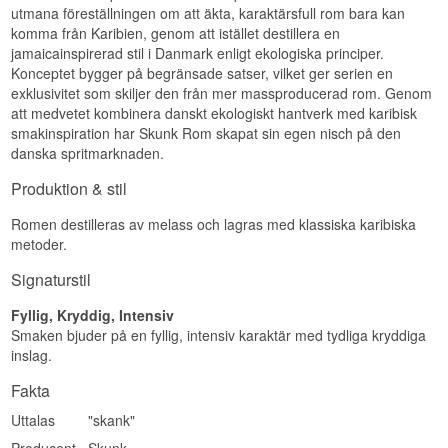
Intensiv
Eftersmak
utmana föreställningen om att äkta, karaktärsfull rom bara kan
Visste du att?
komma från Karibien, genom att istället destillera en
Lång och kraftfull med kvardröjande frukt och en
jamaicainspirerad stil i Danmark enligt ekologiska principer.
torr, ren avslutning.
Varje Skunk-batch från A Clean Spirit är unikt,
Konceptet bygger på begränsade satser, vilket ger serien en
eftersom jäsnings- och destillationsförhållandena
Specifikationer
exklusivitet som skiljer den från mer massproducerad rom. Genom
varierar från gång till gång, vilket betyder att
att medvetet kombinera danskt ekologiskt hantverk med karibisk
Spotted, Striped och de övriga varianterna aldrig
Namn: The Skunk Rum
smakinspiration har Skunk Rom skapat sin egen nisch på den
kan återskapas helt identiskt.
Destilleri:
A Clean Spirit
danska spritmarknaden.
Region/Land: Danmark
Se hela vårt utbud av
Skunk Rom
Typ: Rom
Produktion & stil
ABV: 69,3%
Storlek: 50 CL
Naturlig färg: Ja
Romen destilleras av melass och lagras med klassiska karibiska
Serveringsförslag: Utspädd med vatten för
metoder.
utforskning eller i en kraftfull Tiki-cocktail
Signaturstil
Smakprofil
Fyllig, Kryddig, Intensiv
Intensiv · Fruktig · Esterrik · Kraftfull · Ren
Smaken bjuder på en fyllig, intensiv karaktär med tydliga kryddiga
Visste du att?
inslag.
A Clean Spirit använder uteslutande Fair Trade-
Fakta
certifierad, ekologisk melass från Paraguay till
hela Skunk-serien, och till och med flaskans kork
Uttalas
"skank"
är gjord helt utan lim för att hålla produkten så