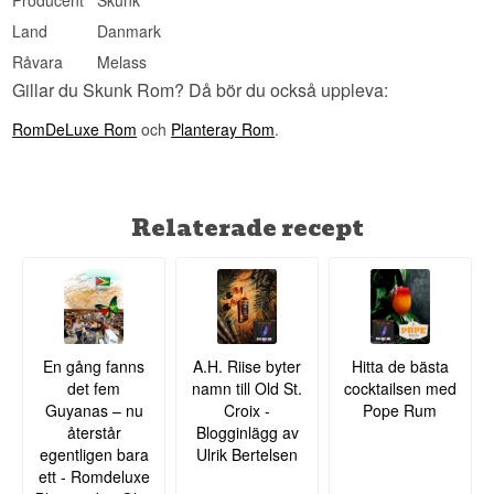
Producent
Skunk
hållbar som möjligt.
Land
Danmark
Se hela vårt utbud av
Skunk Rom
Råvara
Melass
Gillar du Skunk Rom? Då bör du också uppleva:
RomDeLuxe Rom
och
Planteray Rom
.
Relaterade recept
En gång fanns
A.H. Riise byter
Hitta de bästa
det fem
namn till Old St.
cocktailsen med
Guyanas – nu
Croix -
Pope Rum
återstår
Blogginlägg av
egentligen bara
Ulrik Bertelsen
ett - Romdeluxe