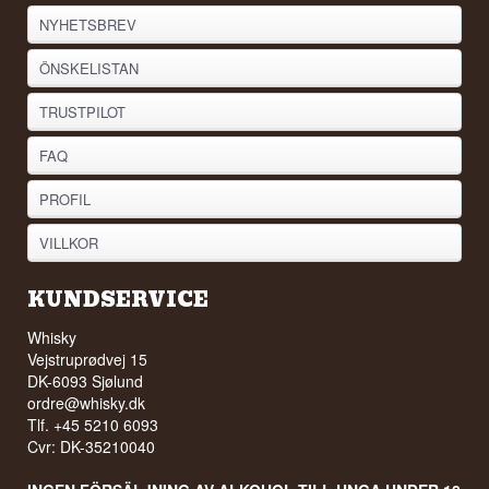
NYHETSBREV
ÖNSKELISTAN
TRUSTPILOT
FAQ
PROFIL
VILLKOR
KUNDSERVICE
Whisky
Vejstruprødvej 15
DK-6093 Sjølund
ordre@whisky.dk
Tlf. +45 5210 6093
Cvr: DK-35210040