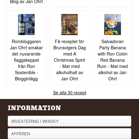
Blog av Jan Ohrt
Rombloggaren
Få receptet för
Salvadoran
Jan Ohrt smakar
Brunsvigers Dag
Party Banana
det nuvarande
med A
with Ron Colón
flaggskeppet
Christmas Spirit
Red Banana
från Ron
- Mat med
Rum - Mat med
Sostenible -
alkoholhalt av
alkohol av Jan
Blogginlägg
Jan Ohrt
Ohrt
Se alla 30 recept
INFORMATION
INVESTERING I WHISKY
AFFÄREN