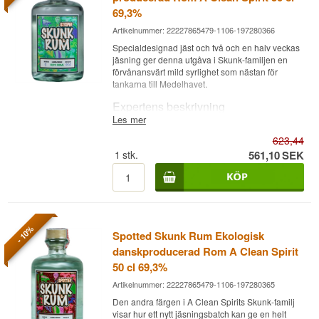
69,3%
Artikelnummer: 22227865479-1106-197280366
Specialdesignad jäst och två och en halv veckas
jäsning ger denna utgåva i Skunk-familjen en
förvånansvärt mild syrlighet som nästan för
tankarna till Medelhavet.
Expertens beskrivning
Les mer
Striped Skunk Rum är en Dansk Rom, destillerad
623,44
av ekologisk melass från Paraguay hos A Clean
Spirit efter en 2,5 veckor lång jäsning på
1
stk.
561,10
SEK
specialdesignad jäst, olagrad och buteljerad vid
69,3%.
Där de övriga Skunk-utgåvorna tydligt bygger på
den kraftfulla jamaicanska stilen, går Striped
Skunk en annan riktning med toner som mer
- 10%
Spotted Skunk Rum Ekologisk
påminner om Medelhavets örtmarker än
Karibiens tropiska frukt. Den långa
danskproducerad Rom A Clean Spirit
jäsningsperioden på specialjästen ger romen en
50 cl 69,3%
mildhet i syra och alkohol som är ovanlig vid
denna höga styrka, vilket gör den väl lämpad för
Artikelnummer: 22227865479-1106-197280365
friska drinkar som en mojito.
Den andra färgen i A Clean Spirits Skunk-familj
visar hur ett nytt jäsningsbatch kan ge en helt
Resultatet är en aromatisk, örtig rom, där mynta