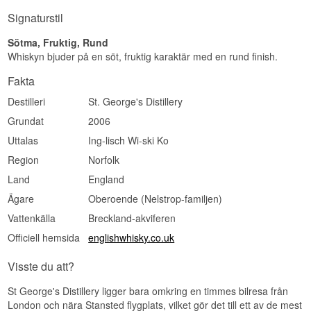
Brothers
Signaturstil
Destilleri:
The English Distillery Co
Buteljerare:
Stirk Brothers
Region/Land: Norfolk, England
Sötma, Fruktig, Rund
Typ: Single Malt English Whisky
Whiskyn bjuder på en söt, fruktig karaktär med en rund finish.
Ålder: 10 år
ABV: 50 %
Fakta
Storlek: 70 CL
Fattyp: Ex-bourbonfat, fat nr. 179
Destilleri
St. George's Distillery
Destillerad: 2011
Grundat
2006
Antal flaskor: 254
Uttalas
Ing-lisch Wi-ski Ko
Smakprofil
Region
Norfolk
Fruktig · Sötaktig · Kryddig · Krämig
Land
England
Investeringspotential
Ägare
Oberoende (Nelstrop-familjen)
Medel – tappningen kommer från destilleriets
Vattenkälla
Breckland-akviferen
tidiga år, då The English Distillery Co på allvar
satte fart på det moderna engelska
Officiell hemsida
englishwhisky.co.uk
whiskyäventyret, och med bara 254 flaskor från
ett enda fat ökar intresset bland samlare av tidiga
Visste du att?
engelska tappningar.
St George's Distillery ligger bara omkring en timmes bilresa från
Visste du att?
London och nära Stansted flygplats, vilket gör det till ett av de mest