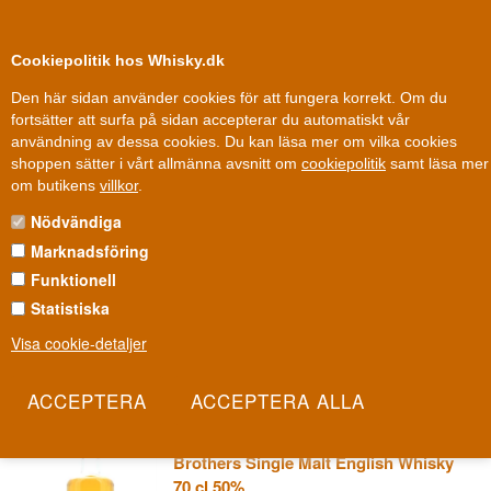
0
Kundklubb
Cookiepolitik hos Whisky.dk
Den här sidan använder cookies för att fungera korrekt. Om du
fortsätter att surfa på sidan accepterar du automatiskt vår
användning av dessa cookies. Du kan läsa mer om vilka cookies
Fri leverans
Fri frakt vid 899 dkk
shoppen sätter i vårt allmänna avsnitt om
cookiepolitik
samt läsa mer
Whisky
»
Whiskydestillerier
»
The English Whisky Co
om butikens
villkor
.
Nödvändiga
THE ENGLISH WHISKY CO
Marknadsföring
När St George's Distillery öppnade i Norfolk 2006 var det Englands
Funktionell
första nya whiskydestilleri på över hundra år. Familjen Nelstrop
Statistiska
vågade det andra gett upp: att bevisa att England kunde göra
Visa cookie-detaljer
whisky lika seriöst som grannen i norr.
Les mer
The English Distillery Co 10 år Stirk
Brothers Single Malt English Whisky
70 cl 50%