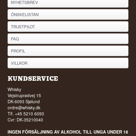
NYHETSBREV
ÖNSKELISTAN
TRUSTPILOT
FAQ
PROFIL
VILLKOR
KUNDSERVICE
Whisky
Vejstruprødvej 15
DK-6093 Sjølund
ordre@whisky.dk
Tlf. +45 5210 6093
Cvr: DK-35210040
INGEN FÖRSÄLJNING AV ALKOHOL TILL UNGA UNDER 18