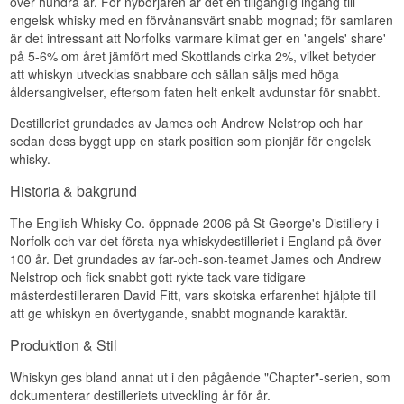
över hundra år. För nybörjaren är det en tillgänglig ingång till
fat med tydlig karaktär snarare än volym, vilket
engelsk whisky med en förvånansvärt snabb mognad; för samlaren
gör deras urval till ett självklart val för samlare
är det intressant att Norfolks varmare klimat ger en 'angels' share'
som söker alternativ till de stora, kända
buteljerarna.
på 5-6% om året jämfört med Skottlands cirka 2%, vilket betyder
att whiskyn utvecklas snabbare och sällan säljs med höga
Smaknoter
åldersangivelser, eftersom faten helt enkelt avdunstar för snabbt.
Doft
Destilleriet grundades av James och Andrew Nelstrop och har
sedan dess byggt upp en stark position som pionjär för engelsk
Doften bjuder på vaniljkräm och rostad ek, med
whisky.
inslag av grönt äpple och en aning spannmål.
Smak
Historia & bakgrund
På tungan visar sig whiskyn fyllig med karamell,
The English Whisky Co. öppnade 2006 på St George's Distillery i
honungskex och en lätt nötig sötma, medan ex-
Norfolk och var det första nya whiskydestilleriet i England på över
bourbonfatet ger en torr, träig underton.
100 år. Det grundades av far-och-son-teamet James och Andrew
Nelstrop och fick snabbt gott rykte tack vare tidigare
Eftersmak
mästerdestilleraren David Fitt, vars skotska erfarenhet hjälpte till
Eftersmaken är lång och kryddig med
att ge whiskyn en övertygande, snabbt mognande karaktär.
svartpeppar och en lätt bitter ton av mörk
choklad.
Produktion & Stil
Specifikationer
Whiskyn ges bland annat ut i den pågående "Chapter"-serien, som
dokumenterar destilleriets utveckling år för år.
Namn: The English Distillery Co 10 år Stirk