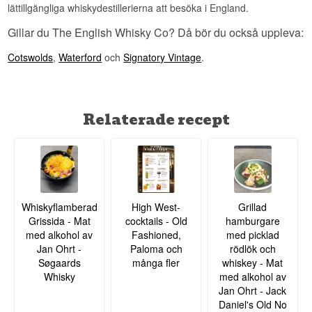
The English Distillery Co var det första
lättillgängliga whiskydestillerierna att besöka i England.
nyetablerade destilleriet i England att destillera
single malt whisky på över hundra år – de första
Gillar du The English Whisky Co? Då bör du också uppleva:
dropparna rann ur brännvinspannan i december
2006.
Cotswolds
,
Waterford
och
Signatory Vintage
.
Se hela vårt sortiment av
The English Distillery
Co
Se hela vårt sortiment av
Stirk Brothers
Relaterade recept
Whiskyflamberad
High West-
Grillad
Grissida - Mat
cocktails - Old
hamburgare
med alkohol av
Fashioned,
med picklad
Jan Ohrt -
Paloma och
rödlök och
Søgaards
många fler
whiskey - Mat
Whisky
med alkohol av
Jan Ohrt - Jack
Daniel's Old No