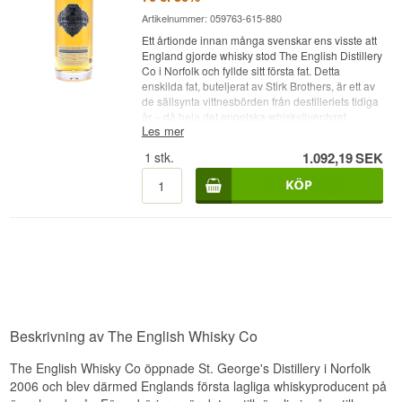
Artikelnummer: 059763-615-880
Ett årtionde innan många svenskar ens visste att
England gjorde whisky stod The English Distillery
Co i Norfolk och fyllde sitt första fat. Detta
enskilda fat, buteljerat av Stirk Brothers, är ett av
de sällsynta vittnesbörden från destilleriets tidiga
år – då hela det engelska whiskyäventyret
Les mer
fortfarande var ett försök.
1
stk.
1.092,19
SEK
Expertens beskrivning
The English Distillery Co 10 år Stirk Brothers är
en Single Malt English Whisky lagrad på ett ex-
bourbonfat och buteljerad vid 50 %.
Destilleriet – i dag känt som The English Distillery
Co, tidigare St George's Distillery – öppnade
2006 som det första nybyggda engelska
whiskydestilleriet på över hundra år. Denna
tappning kommer från fat nummer 179, destillerat
2011 och senare utvalt av den oberoende
Beskrivning av The English Whisky Co
buteljeraren Stirk Brothers, som tog 254 flaskor
direkt ur fatet utan att blanda dem med något
The English Whisky Co öppnade St. George's Distillery i Norfolk
annat.
2006 och blev därmed Englands första lagliga whiskyproducent på
Stirk Brothers arbetar i liten skala och letar efter