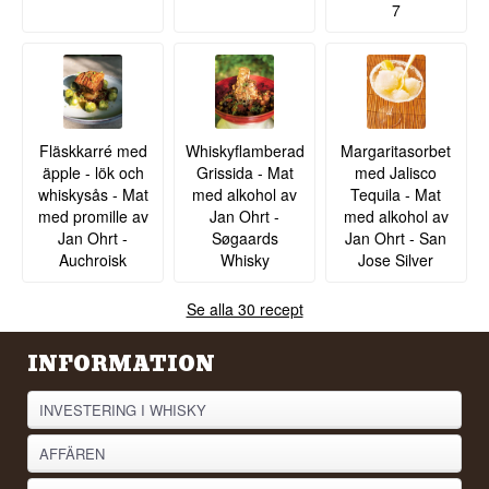
7
Fläskkarré med
Whiskyflamberad
Margaritasorbet
äpple - lök och
Grissida - Mat
med Jalisco
whiskysås - Mat
med alkohol av
Tequila - Mat
med promille av
Jan Ohrt -
med alkohol av
Jan Ohrt -
Søgaards
Jan Ohrt - San
Auchroisk
Whisky
Jose Silver
Se alla 30 recept
INFORMATION
INVESTERING I WHISKY
AFFÄREN