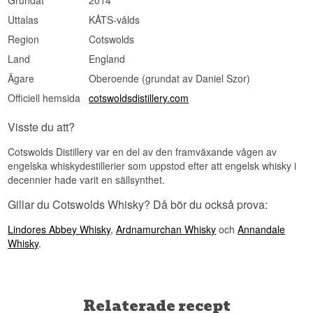
Grundat
2014
Se hela vårt sortiment av
That Boutique-Y Whisky
Uttalas
KÅTS-vålds
Company
Region
Cotswolds
Land
England
Ägare
Oberoende (grundat av Daniel Szor)
Officiell hemsida
cotswoldsdistillery.com
Visste du att?
Cotswolds Distillery var en del av den framväxande vågen av
engelska whiskydestillerier som uppstod efter att engelsk whisky i
decennier hade varit en sällsynthet.
Gillar du Cotswolds Whisky? Då bör du också prova:
Lindores Abbey Whisky
,
Ardnamurchan Whisky
och
Annandale
Whisky
.
Relaterade recept