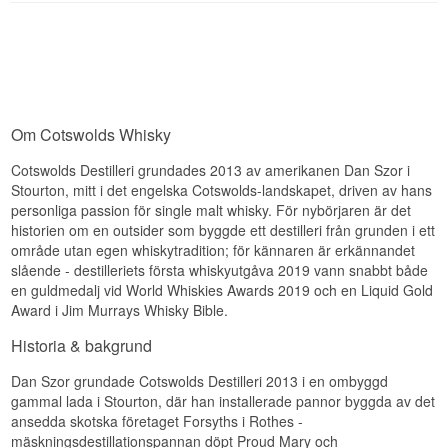
buteljerades av den oberoende buteljeraren That
Smakprofil
Smak
Boutique-Y Whisky Company. Det är
buteljerarens allra första batch från Cotswolds
Vanilj · Honung · Karamell · Citruskrydda
Silkeslen grädde och vaniljsås möter rostad ek,
Distillery, destillerad 2018 och buteljerad i
kakaonibs och varma bakkryddor för ett fylligt och
november samma år som Batch 1, i ett parti om
Visste du att?
runt uttryck.
1.783 flaskor. Malten är 100 procent lokalt odlat
korn från Cotswolds.
Reserve ingår i destilleriets Classics Collection,
Eftersmak
Om Cotswolds Whisky
som är tänkt som den mest tillgängliga ingången
Smaknoter
till Cotswolds Distillerys stil, medan beteckningen
Lång och kryddig, med en kvardröjande sötma
Cotswolds Destilleri grundades 2013 av amerikanen Dan Szor i
Small Batch Release understryker att varje batch
från honungen och ett torrt, lätt rökigt avslut.
Doft
Stourton, mitt i det engelska Cotswolds-landskapet, driven av hans
varierar en aning, eftersom inga fat någonsin är
Specifikationer
helt likadana.
personliga passion för single malt whisky. För nybörjaren är det
Karamelliserade mandlar, söt ananas och
historien om en outsider som byggde ett destilleri från grunden i ett
körsbär, med en mjuk antydan av vanilj i botten.
Se hela vårt sortiment av
Cotswolds Distillery
Namn: Cotswolds 2022 Golden Wold Blended
område utan egen whiskytradition; för kännaren är erkännandet
Single Malt English Whisky
Smak
slående - destilleriets första whiskyutgåva 2019 vann snabbt både
Destilleri:
Cotswolds Distillery
en guldmedalj vid World Whiskies Awards 2019 och en Liquid Gold
Region/Land: England
Citrusdriven, med toner av citron, apelsin och
Award i Jim Murrays Whisky Bible.
Typ: Blended Single Malt English Whisky
grapefrukt som ger en fräsch och söt karaktär.
ABV: 52,5%
Historia & bakgrund
Storlek: 70 CL
Eftersmak
Fattyp: Bourbon, STR ex-rödvinsfat & ex-peated
fat
Dan Szor grundade Cotswolds Destilleri 2013 i en ombyggd
Kort till medellång, med en kvardröjande
Ej kolfiltrerad
gammal lada i Stourton, där han installerade pannor byggda av det
citrusfräschör och en antydan av ungdomlig
Naturlig färg
maltsötma.
ansedda skotska företaget Forsyths i Rothes -
Buteljerad: September 2022
mäskningsdestillationspannan döpt Proud Mary och
Antal flaskor: 5.000