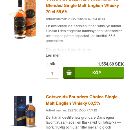
Blended Single Malt English Whisky
70 cl 55,6%
Artikelnummer: 22227865480-67093-0144
En avstickare via Karibien innan whiskyn landar
tillbaka i den engelska landsbygden: farinsocker
och mogna päron, inpackat i en kraftfull 55,6-
procentare.
Expertens beskrivning
Les mer
Cotswolds 2022 Rum Cask Matured är en
1
stk.
1.554,69
SEK
blended single malt engelsk whisky lagrad på
rom-sesongade fat och buteljerad vid 55,6
procent alkoholstyrka.
Whiskyn är den tredje utgåvan i Cotswolds
Distillerys Hearts & Crafts-serie, som hyllar den
hantverkstradition som Arts & Crafts-rörelsen stod
Cotswolds Founders Choice Single
för i Cotswolds-området. Destillatet lagras på
förnyade franska ekfat som tidigare rymt rödvin
Malt English Whisky 60,5%
och därefter sesongats med fin karibisk rom,
Artikelnummer: 2227855555-777412
innan det buteljerades 2022 i ett parti om 3.000
flaskor.
Det här är destilleriets grundare Dans egna
favoritfat, samlade i en flaska vid full fatstyrka —
Tuben är dekorerad med ett exklusivt William
mörk, fruktig och utan filter mellan dig och