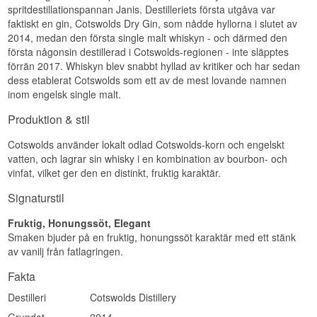
Specifikationer
spritdestillationspannan Janis. Destilleriets första utgåva var
Edition/Batch: Harvest Series No. 1
EAN nr.: 5060404512207
faktiskt en gin, Cotswolds Dry Gin, som nådde hyllorna i slutet av
Namn: Cotswolds 2018 That Boutique-Y Whisky
Company 3 år Single Malt English Whisky
2014, medan den första single malt whiskyn - och därmed den
Smakprofil
Destilleri:
Cotswolds Distillery
första någonsin destillerad i Cotswolds-regionen - inte släpptes
Buteljerare:
That Boutique-Y Whisky Company
förrän 2017. Whiskyn blev snabbt hyllad av kritiker och har sedan
Honung · Rostad ek · Bakkryddor · Antydan av
Region/Land: England
dess etablerat Cotswolds som ett av de mest lovande namnen
rök
Typ: Single Malt English Whisky
inom engelsk single malt.
Ålder: 3 år
Investeringspotential
ABV: 50,4%
Produktion & stil
Storlek: 50 CL
Medel. Golden Wold är den inledande utgåvan i
Buteljerad: November 2018
en ny årlig serie från Cotswolds Distillery, och ett
Cotswolds använder lokalt odlad Cotswolds-korn och engelskt
Antal flaskor: 1.783
destilleris första del i en serie brukar väcka
Edition/Batch: Batch 1
vatten, och lagrar sin whisky i en kombination av bourbon- och
samlarintresse när senare utgåvor följer.
vinfat, vilket ger den en distinkt, fruktig karaktär.
Smakprofil
Visste du att?
Signaturstil
Citrus · Mandlar · Ananas · Ung maltsötma
Tuben är mer än förpackning — konstverket av
Josephine Trotter målades specifikt för denna
Visste du att?
Fruktig, Honungssöt, Elegant
utgåva och föreställer just det Cotswolds-
Smaken bjuder på en fruktig, honungssöt karaktär med ett stänk
landskap som kornet till whiskyn skördades i.
Den här flaskan var That Boutique-Y Whisky
av vanilj från fatlagringen.
Companys allra första utgåva från Cotswolds
Se hela vårt sortiment av
Cotswolds Distillery
Distillery — startskottet för ett samarbete som
Fakta
sedan dess fortsatt med flera fler batcher från det
unga engelska destilleriet.
Destilleri
Cotswolds Distillery
Se hela vårt sortiment av
Cotswolds Distillery