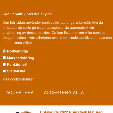
0
Kundklubb
Cookiepolitik hos Whisky.dk
Den här sidan använder cookies för att fungera korrekt. Om du
fortsätter att surfa på sidan accepterar du automatiskt vår
användning av dessa cookies. Du kan läsa mer om vilka cookies
100 % Danskägt
Ägt och drivet i Danmark
shoppen sätter i vårt allmänna avsnitt om
cookiepolitik
samt läsa mer
Whisky
»
Whiskydestillerier
»
Cotswolds Whisky
om butikens
villkor
.
Nödvändiga
COTSWOLDS WHISKY
Marknadsföring
En amerikan förälskad i single malt byggde sitt eget destilleri i en
Funktionell
gammal lada mitt i det mest engelska av alla engelska landskap.
Statistiska
Dan Szor döpte sina pannor till Proud Mary och Janis, och med
Visa cookie-detaljer
dem skapade han 2017 den allra första single malt whiskyn
någonsin destillerad i Cotswolds. Det är whisky född ur besatthet,
inte tradition.
Les mer
Cotswolds 2022 Rum Cask Matured