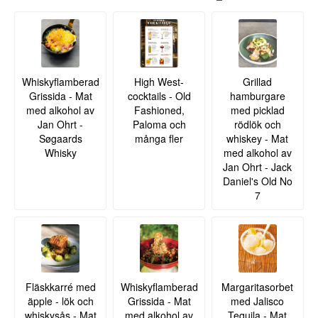
Whiskyflamberad
High West-
Grillad
Grissida - Mat
cocktails - Old
hamburgare
med alkohol av
Fashioned,
med picklad
Jan Ohrt -
Paloma och
rödlök och
Søgaards
många fler
whiskey - Mat
Whisky
med alkohol av
Jan Ohrt - Jack
Daniel's Old No
7
Fläskkarré med
Whiskyflamberad
Margaritasorbet
äpple - lök och
Grissida - Mat
med Jalisco
whiskysås - Mat
med alkohol av
Tequila - Mat