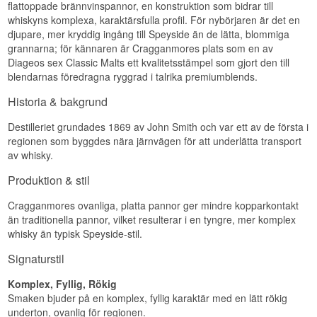
flattoppade brännvinspannor, en konstruktion som bidrar till
buteljeras en gång och upprepas aldrig, och
Specifikationer
Doft
whiskyns komplexa, karaktärsfulla profil. För nybörjaren är det en
Cragganmore förekommer sällan i serien. Äldre
djupare, mer kryddig ingång till Speyside än de lätta, blommiga
Special Releases har stigit markant i takt med att
Namn: Cragganmore 12 år 1 liter Old Version
Söta örter och ängsblommor, honung och vanilj.
de försvunnit från hyllorna.
grannarna; för kännaren är Cragganmores plats som en av
Single Speyside Malt Whisky 40%
Bakom ligger en torr maltad spannmålston och
Destilleri:
Cragganmore
Diageos sex Classic Malts ett kvalitetsstämpel som gjort den till
ett stråk kåda.
Visste du att?
Region/Land: Speyside Skottland
blendarnas föredragna ryggrad i talrika premiumblends.
Smak
Typ: Speyside Single Malt Scotch Whisky
Cragganmore ligger i det lokalbefolkningen
Ålder: 12 år
Historia & bakgrund
kallar Skottlands trädgård — en bördig triangel
Kraftigt maltig för en 40-procentig whisky.
ABV: 40 %
mellan berg och hav där korn växer bra. John
Honung, kokt äpple och sandelträ, med en
Storlek: 100 CL
Destilleriet grundades 1869 av John Smith och var ett av de första i
Smith valde platsen för att allt ett destilleri
antydan av söt vedrök som dyker upp mitt i
Fattyp: Ex-bourbonfade
behöver låg inom gångavstånd: säd, vatten, torv
regionen som byggdes nära järnvägen för att underlätta transport
smaken.
Edition: Old Version literflaska med gul banderoll
och en järnväg.
av whisky.
Smakprofil
Eftersmak
Se hela vårt sortiment av
Cragganmore Whisky
Produktion & stil
Mjuk · Maltig · Honung · Komplex · Lätt rökig
Lång och maltig med söta antydningar och en
Lyssna på vår podd:
mild örtig torrhet på slutet.
Cragganmores ovanliga, platta pannor ger mindre kopparkontakt
Investeringspotential
än traditionella pannor, vilket resulterar i en tyngre, mer komplex
Specifikationer
whisky än typisk Speyside-stil.
Högt. Litermåttet är utgånget, den gula
banderollen används inte längre, och
Namn: Cragganmore 12 år Single Speyside Malt
Signaturstil
buteljeringar från 1990-talet finns bara i den mån
Whisky 40%
folk sparat dem.
Destilleri:
Cragganmore
Komplex, Fyllig, Rökig
Region/Land: Speyside Skottland
Visste du att?
Typ: Speyside Single Malt Scotch Whisky
Smaken bjuder på en komplex, fyllig karaktär med en lätt rökig
Ålder: 12 år
underton, ovanlig för regionen.
Cragganmore byggdes där det gjorde för att John