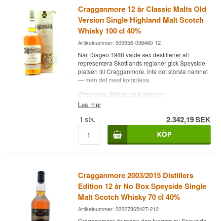
Cragganmore 12 år Classic Malts Old
Version Single Highland Malt Scotch
Whisky 100 cl 40%
Artikelnummer: 505956-098460-12
När Diageo 1988 valde sex destillerier att
representera Skottlands regioner gick Speyside-
platsen till Cragganmore. Inte det största namnet
— men det mest komplexa.
Observera: Slitage på kartongen.
Les mer
Expertens beskrivning
1
stk.
2.342,19
SEK
Cragganmore 12 år Classic Malts Old Version är
en Highland Malt Scotch Whisky lagrad på ex-
bourbonfat och buteljerad på 40 % i en
literflaska.
Flaskan kommer från serien Classic Malts of
Scotland i en äldre skepnad, då etiketten
Cragganmore 2003/2015 Distillers
fortfarande sade Highland Malt — Speyside
Edition 12 år No Box Speyside Single
erkändes som egen region först långt senare.
Malt Scotch Whisky 70 cl 40%
Litermåttet är sedan länge utgånget, och
kartongen följer med även om den bär spår av
Artikelnummer: 22227865427-212
åren. Cragganmore ligger i Ballindalloch och har
Cragganmore är redan den tyngsta av Speyside-