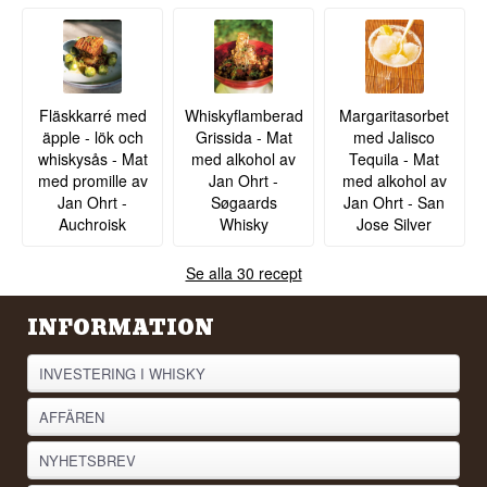
Fläskkarré med
Whiskyflamberad
Margaritasorbet
äpple - lök och
Grissida - Mat
med Jalisco
whiskysås - Mat
med alkohol av
Tequila - Mat
med promille av
Jan Ohrt -
med alkohol av
Jan Ohrt -
Søgaards
Jan Ohrt - San
Auchroisk
Whisky
Jose Silver
Se alla 30 recept
INFORMATION
INVESTERING I WHISKY
AFFÄREN
NYHETSBREV