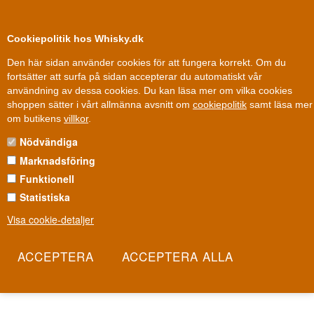
0
Kundklubb
Cookiepolitik hos Whisky.dk
Den här sidan använder cookies för att fungera korrekt. Om du
fortsätter att surfa på sidan accepterar du automatiskt vår
användning av dessa cookies. Du kan läsa mer om vilka cookies
100 % Danskägt
Ägt och drivet i Danmark
shoppen sätter i vårt allmänna avsnitt om
cookiepolitik
samt läsa mer
Whisky
»
Whiskydestillerier
»
Cragganmore Whisky
om butikens
villkor
.
Nödvändiga
CRAGGANMORE WHISKY
Marknadsföring
Cragganmore grundades 1869 av John Smith, en av sin tids mest
Funktionell
erfarna destillatörer, som medvetet placerade anläggningen nära
Statistiska
den nya järnvägslinjen. Han designade även de ovanliga,
Visa cookie-detaljer
flattoppade brännvinspannorna som fortfarande definierar
whiskyns komplexa karaktär idag. Resultatet är en av Diageos sex
ursprungliga Classic Malts - en malt byggd lika mycket på
ingenjörskonst som på tradition.
Les mer