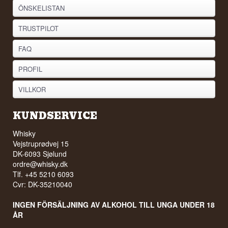
ÖNSKELISTAN
TRUSTPILOT
FAQ
PROFIL
VILLKOR
KUNDSERVICE
Whisky
Vejstruprødvej 15
DK-6093 Sjølund
ordre@whisky.dk
Tlf. +45 5210 6093
Cvr: DK-35210040
INGEN FÖRSÄLJNING AV ALKOHOL TILL UNGA UNDER 18
ÅR