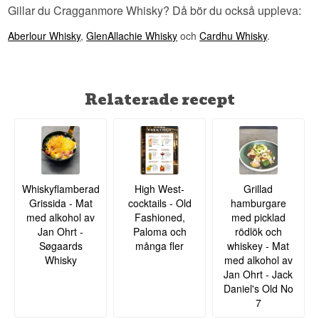
Gillar du Cragganmore Whisky? Då bör du också uppleva:
Aberlour Whisky
,
GlenAllachie Whisky
och
Cardhu Whisky
.
Relaterade recept
Whiskyflamberad
High West-
Grillad
Grissida - Mat
cocktails - Old
hamburgare
med alkohol av
Fashioned,
med picklad
Jan Ohrt -
Paloma och
rödlök och
Søgaards
många fler
whiskey - Mat
Whisky
med alkohol av
Jan Ohrt - Jack
Daniel's Old No
7