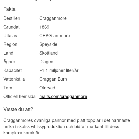
ABV: 40 %
Smith ville ha järnvägen nära. Strathspey-linjen
Storlek: 70 CL
Fakta
kallades The Whisky Line, och destilleriet fick ett
Fattyp: Ex-bourbonfat
eget stickspår — whisky ut, korn och kol in, utan
EAN nr.: 5000281005430
Destilleri
Cragganmore
att behöva ta de dåliga vägarna.
Smakprofil
Grundat
1869
Se hela vårt sortiment av
Cragganmore Whisky
Uttalas
CRAG-an-more
Mjuk · Maltig · Honung · Örtig · Komplex
Lyssna på vår podd:
Region
Speyside
Visste du att?
Land
Skottland
Cragganmore är ett av få destillerier som
Ägare
Diageo
fortfarande kondenserar i worm tubs. De stora
träkaren med spiralrör står utomhus bakom
Kapacitet
~1,1 miljoner liter/år
destilleriet, och byts de mot moderna
kondensorer ändrar whiskyn karaktär — ett av de
Vattenkälla
Craggan Burn
mest konkreta exemplen på hur utrustning formar
Torv
Otorvad
smak.
Officiell hemsida
malts.com/cragganmore
Se hela vårt sortiment av
Cragganmore Whisky
Lyssna på vår podd:
Visste du att?
Cragganmores ovanliga pannor med platt topp är i det närmaste
unika i skotsk whiskyproduktion och bidrar markant till dess
komplexa karaktär.