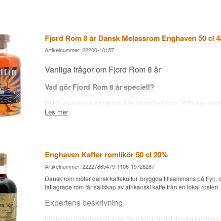
Fjord Rom 8 år Dansk Melassrom Enghaven 50 cl 
Artikelnummer: 22200-10157
Vanliga frågor om Fjord Rom 8 år
Vad gör Fjord Rom 8 år speciell?
Det är en exklusiv dansk rom från ett parti på bara 19 flaskor, gjord
Les mer
Whisky.dk av Brænderiet Enghaven vid Randers Fjord. Rommen 
melass och har mognat i åtta år, från 2018 till 2026.
Är Fjord Rom 8 år värd pengarna?
Ja, om du värdesätter sällsynthet och en historia du inte hittar n
Enghaven Kaffer romlikör 50 cl 20%
Med bara 19 flaskor och åtta års mognad sticker den ut från de fl
Artikelnummer: 22227865479-1106-19726287
romsläpp.
Dansk rom möter dansk kaffekultur, bryggda tillsammans på Fyn,
Kan Fjord Rom användas i drinkar?
fatlagrade rom får sällskap av afrikanskt kaffe från en lokal rosteri.
Den kan gott användas i en enkel romdrink, men med sitt djup och
Expertens beskrivning
kommer den bäst till sin rätt drucken ren, så man kan följa hela utv
till eftersmak.
Enghaven Kafferomlikör är en Romlikör från det danska Enghaven