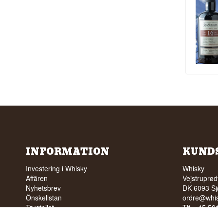
INFORMATION
KUND
Investering i Whisky
Whisky
Affären
Vejstruprød
Nyhetsbrev
DK-6093 Sj
Önskelistan
ordre@whis
Trustpilot
Tlf. +45 5
FAQ
Cvr: DK-3