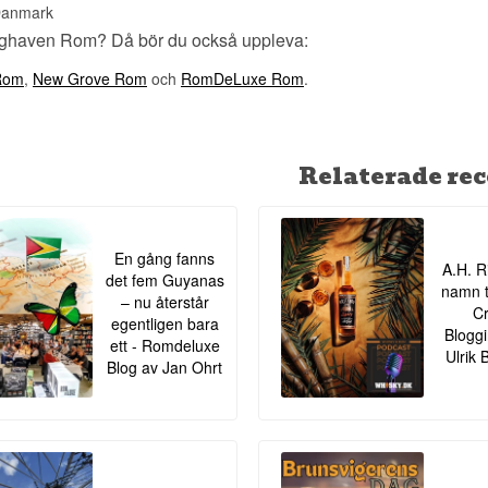
Sherrypräglad · Mörk · Kryddig · Honungssöt · Rik
anmark
nghaven Rom? Då bör du också uppleva:
Visste du att?
Enghaven Rum Distillery är ett av de nyare namnen på den dans
 Rom
,
New Grove Rom
och
RomDeLuxe Rom
.
marknadsför sig medvetet som ett "small batch"-destilleri, där var
Strap Batch 2, är en unik sammansättning av utvalda fat.
Se hela vårt utbud av
Enghaven
Relaterade rec
En gång fanns
A.H. R
det fem Guyanas
namn ti
– nu återstår
Cr
egentligen bara
Bloggi
ett - Romdeluxe
Ulrik 
Blog av Jan Ohrt