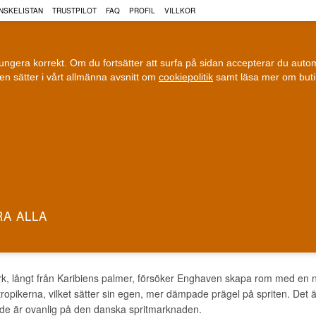
NSKELISTAN
TRUSTPILOT
FAQ
PROFIL
VILLKOR
fungera korrekt. Om du fortsätter att surfa på sidan accepterar du aut
n sätter i vårt allmänna avsnitt om
cookiepolitik
samt läsa mer om but
COGNAC
VIN
ÖL
ri leverans
100 % Danskägt
Fri frakt vid 899 dkk
Ägt och driv
AVEN ROM
k, långt från Karibiens palmer, försöker Enghaven skapa rom med en n
ropikerna, vilket sätter sin egen, mer dämpade prägel på spriten. Det 
nde är ovanlig på den danska spritmarknaden.