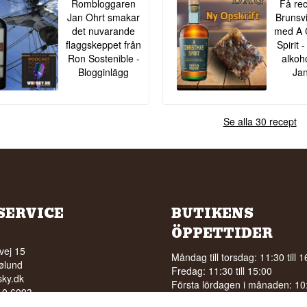
Rombloggaren
Få rec
Jan Ohrt smakar
Brunsv
det nuvarande
med A 
flaggskeppet från
Spirit
Ron Sostenible -
alkoh
Blogginlägg
Jan
Se alla 30 recept
SERVICE
BUTIKENS
ÖPPETTIDER
vej 15
Måndag till torsdag: 11:30 till 1
ølund
Fredag: 11:30 till 15:00
ky.dk
Första lördagen i månaden: 10:0
210 6093
15:00
5210040