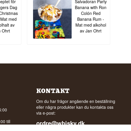
eptet för
Salvadoran Party
igers Dag
Banana with Ron
Christmas
Colón Red
 - Mat med
Banana Rum -
olhalt av
Mat med alkohol
 Ohrt
av Jan Ohrt
KONTAKT
Om du har frågor angående en beställning
eller några produkter kan du kontakta oss
6:00
via e-post:
0 till
ordre@whisky.dk