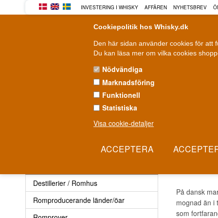
INVESTERING I WHISKY
AFFÄREN
NYHETSBREV
Ö
Cookiepolitik hos Whisky.dk
Den här sidan använder cookies för att 
Du kan läsa mer om vilka cookies shoppe
Nödvändiga
Marknadsföring
WHISKY
ROM
GIN
Funktionell
Statistiska
Leverans från 79 kr.
F
1-3 arbetsdagar
Visa cookie-detaljer
Rom
»
Destillerier / Romhus
»
Enghaven Rom
ENGH
Rom
Destillerier / Romhus
På dansk mar
Romproducerande länder/öar
mognad än i t
som fortfara
Romprover