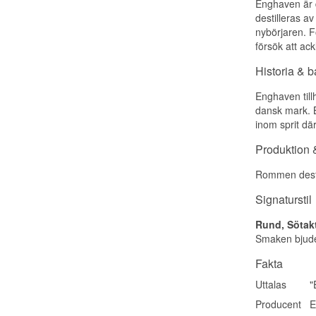
Enghaven är d
destilleras av
nybörjaren. F
försök att ack
Historia & 
Enghaven till
dansk mark. B
inom sprit dä
Produktion &
Rommen destill
Signaturstil
Rund, Sötakt
Smaken bjuder
Fakta
Uttalas
"
Producent
E