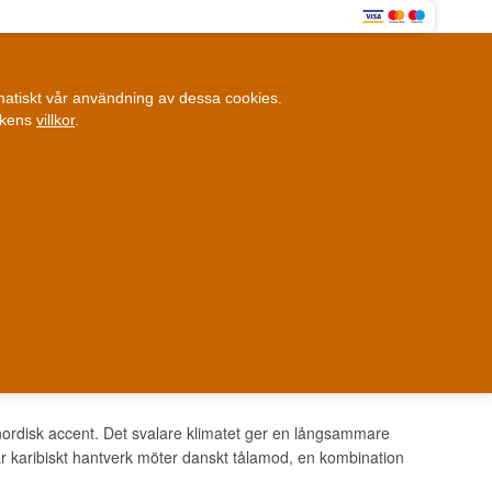
0
omatiskt vår användning av dessa cookies.
0,00 SEK
ikens
villkor
.
Kundklubb
ANDRA SAKER
BLOGG
Fysisk butik
et i Danmark
Danmark
ordisk accent. Det svalare klimatet ger en långsammare
är karibiskt hantverk möter danskt tålamod, en kombination