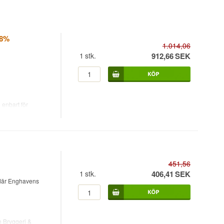
48%
1.014,06
1
stk.
912,66
SEK
 enbart för
är byggd på
ågon annanstans.
esta danska
451,56
1
stk.
406,41
SEK
 där Enghavens
 sin sötma
ecklingen från doft
 Bryggeri &