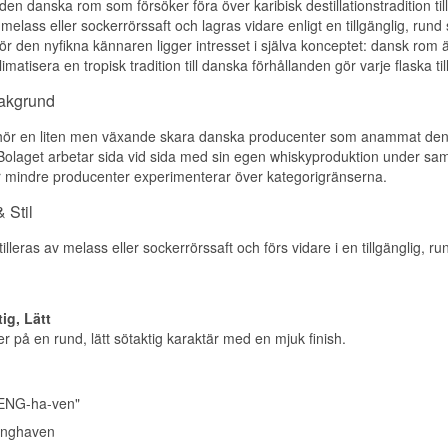
en danska rom som försöker föra över karibisk destillationstradition til
Doft
Namn: Enghaven Kafferomlikör
 melass eller sockerrörssaft och lagras vidare enligt en tillgänglig, rund 
Destilleri:
Enghaven
Tydlig sherry med mogna, saftiga röda bär och ek, följt av bergamot
ör den nyfikna kännaren ligger intresset i själva konceptet: dansk rom ä
Region/Land: Danmark
limatisera en tropisk tradition till danska förhållanden gör varje flaska till 
Typ: Romlikör
Smak
ABV: 20%
bakgrund
Storlek: 50 CL
Sherry, honung och en mild aning medicinsk rök.
Serveringsförslag: Som digestif efter maten eller i kaffedrinkar
hör en liten men växande skara danska producenter som anammat den ka
Eftersmak
Smakprofil
olaget arbetar sida vid sida med sin egen whiskyproduktion under sam
Lång med kryddig skärpa.
r mindre producenter experimenterar över kategorigränserna.
Kaffepräglad · Sötaktig · Karamellpräglad · Rostad · Mjuk
Specifikationer
 Stil
Visste du att?
Namn: Enghaven Black Strap Batch 2
eras av melass eller sockerrörssaft och förs vidare i en tillgänglig, rund
Kaffet i Enghavens Kafferomlikör kommer från Odsherreds Kafferiste
Destilleri:
Enghaven Rum Distillery
danskt rosteri, vilket gör likören till ett samarbete mellan två dansk
Region/Land: Danmark
hantverksproducenter snarare än en produkt byggd på importera
Typ: Dansk Rom
färdigblandningar.
ABV: 42%
ig, Lätt
Storlek: 70 CL
Se hela vårt utbud av
Enghaven
 på en rund, lätt sötaktig karaktär med en mjuk finish.
Fattyp: Ex-bourbon- och sherryfat
Destillationsmetod: Pot still och kolonnstill
EAN-nr.: 5712718001105
Serveringsförslag: Ren i rumstemperatur eller till en kopp kaffe
ENG-ha-ven"
Smakprofil
nghaven