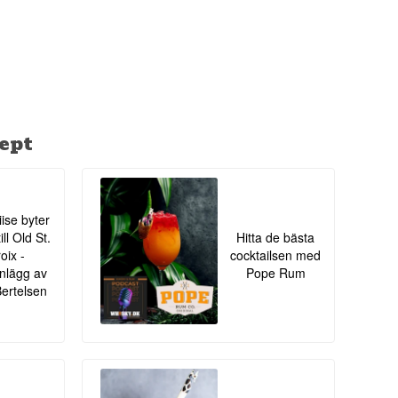
ka romscenen och
je batch, som Black
ept
iise byter
ll Old St.
Hitta de bästa
oix -
cocktailsen med
nlägg av
Pope Rum
Bertelsen