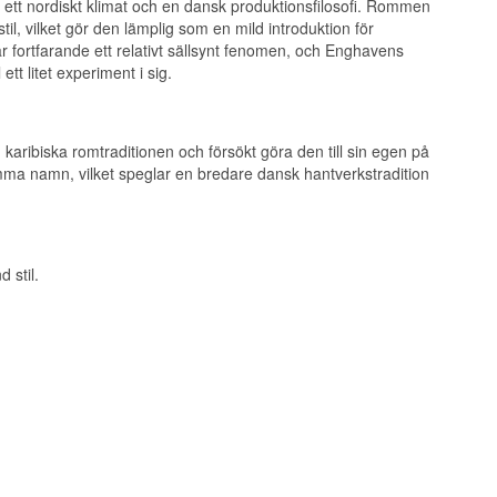
l ett nordiskt klimat och en dansk produktionsfilosofi. Rommen
stil, vilket gör den lämplig som en mild introduktion för
t och citrus.
r fortfarande ett relativt sällsynt fenomen, och Enghavens
ett litet experiment i sig.
ribiska romtraditionen och försökt göra den till sin egen på
ma namn, vilket speglar en bredare dansk hantverkstradition
 stil.
ri, ett lokalt
a
de