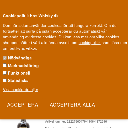
0
Kundklubb
Cookiepolitik hos Whisky.dk
Den här sidan använder cookies för att fungera korrekt. Om du
fortsätter att surfa på sidan accepterar du automatiskt vår
användning av dessa cookies. Du kan läsa mer om vilka cookies
Fri leverans
Fri frakt vid 899 dkk
shoppen sätter i vårt allmänna avsnitt om
cookiepolitik
samt läsa mer
Vin
»
Vermouth
»
Ferdinands Vermouth
om butikens
villkor
.
Nödvändiga
FERDINANDS VERMOUTH
Marknadsföring
Världens första Riesling-baserade vermouth, skapad i samarbete
Funktionell
mellan en gin-destillatör och en Saar-vingård. Ferdinands
Statistiska
Vermouth är tyskt hantverk från Mosel-Saar-regionen.
Visa cookie-detaljer
Les mer
Ferdinands Saar White Vermouth
Tyskland 50 cl 18%
Artikelnummer: 22227865479-1106-1972696