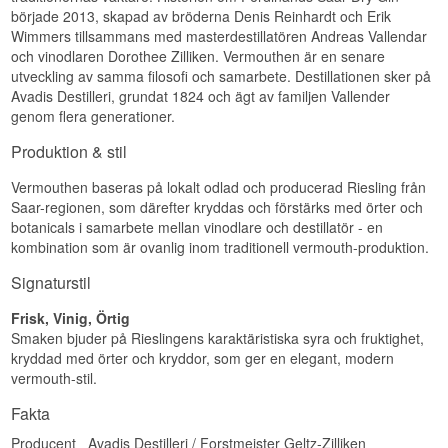
Serveringsförslag: Njuts på isbitar med en skiva
malörtens rensande bitterhet.
började 2013, skapad av bröderna Denis Reinhardt och Erik
äpple, eller som bas i en mild highball med tonic.
Wimmers tillsammans med masterdestillatören Andreas Vallendar
Smak
Smakprofil
och vinodlaren Dorothee Zilliken. Vermouthen är en senare
Torr och örtig med en tydlig syra från rieslingen
utveckling av samma filosofi och samarbete. Destillationen sker på
Kryddig, Blommig, Rund, Vaniljpräglad,
och en lätt kryddig värme.
Avadis Destilleri, grundat 1824 och ägt av familjen Vallender
Mineralisk
genom flera generationer.
Eftersmak
Visste du att?
Produktion & stil
Lätt och elegant avslutning med kvardröjande
Ferdinands Saar White Vermouth lagras på
mineraliska toner från Saardalens skiffer.
gamla Mosel-fuderfat av ek - en fatstorlek och -
Vermouthen baseras på lokalt odlad och producerad Riesling från
Specifikationer
typ som traditionellt används för att mogna några
Saar-regionen, som därefter kryddas och förstärks med örter och
av Mosel-områdets finaste rieslingviner.
botanicals i samarbete mellan vinodlare och destillatör - en
Destilleri:
Ferdinands / Avadis Destilleri
kombination som är ovanlig inom traditionell vermouth-produktion.
Region/Land: Saardalen, Tyskland
Typ: Torr vermouth
Signaturstil
ABV: 18%
Storlek: 50 CL
Frisk, Vinig, Örtig
EAN-nummer: 426070191723
Serveringsförslag: Njuts i en klassisk Dry Martini
Smaken bjuder på Rieslingens karaktäristiska syra och fruktighet,
eller på isbitar med en skiva citron.
kryddad med örter och kryddor, som ger en elegant, modern
vermouth-stil.
Smakprofil
Fakta
Torr, Mineralisk, Örtig, Elegant, Rieslingpräglad
Producent
Avadis Destilleri / Forstmeister Geltz-Zilliken
Visste du att?