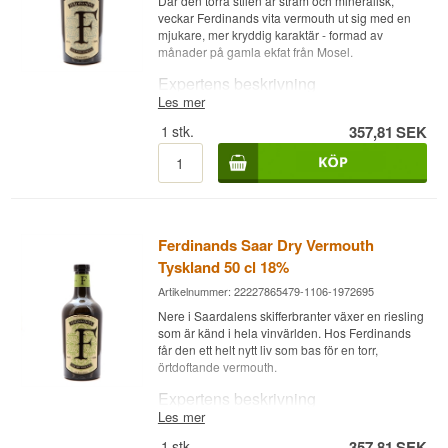
Där den torra stilen är stram och mineralisk,
veckar Ferdinands vita vermouth ut sig med en
mjukare, mer kryddig karaktär - formad av
månader på gamla ekfat från Mosel.
Expertens beskrivning
Les mer
Ferdinands Saar White Vermouth är en tysk
1
stk.
357,81
SEK
vermouth med bas av riesling från Saardalen och
en alkoholhalt på 18 procent. Precis som sitt torra
syskon bygger denna vermouth på ett destilleris
egen kvalitetsriesling från det ansedda
vinområdet Saarburger Rausch, men här får
rieslingen en annan karaktär eftersom vinet
lagras på gamla Mosel-fuderfat av ek innan
Ferdinands Saar Dry Vermouth
örterna tillsätts.
Tyskland 50 cl 18%
Vermouthen har skapats genom samma
Artikelnummer: 22227865479-1106-1972695
samarbete som ligger bakom Ferdinands övriga
produkter, mellan mästardestillatör Andreas
Nere i Saardalens skifferbranter växer en riesling
Vallendar från Avadis Destilleri i Wincheringen-
som är känd i hela vinvärlden. Hos Ferdinands
Bilzingen och vinmakaren Dorothee Zilliken från
får den ett helt nytt liv som bas för en torr,
Weingut Forstmeister Geltz-Zilliken i Saarburg.
örtdoftande vermouth.
En utvald komposition av regionala örter och
Expertens beskrivning
blommor tillsätts basvinet, vilket ger vermouthen
Les mer
dess karaktäristiska kryddiga och samtidigt
Ferdinands Saar Dry Vermouth är en tysk torr
blommiga stil - en tydlig kontrast till den stramare,
1
stk.
357,81
SEK
vermouth med bas av riesling från Saardalen och