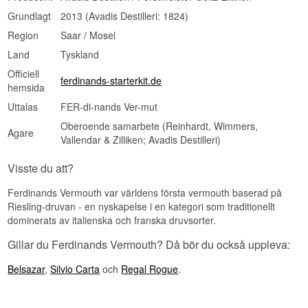
Grundlagt
2013 (Avadis Destilleri: 1824)
Ferdinands Saar Dry Vermouth är världens första
vermouth baserad på en kvalitetsriesling -
Region
Saar / Mosel
druvorna kommer från den klassificerade
Land
Tyskland
skiffermarken Saarburger Rausch, annars känd
för några av Tysklands mest hyllade vita viner.
Officiell
ferdinands-starterkit.de
hemsida
Uttalas
FER-di-nands Ver-mut
Oberoende samarbete (Reinhardt, Wimmers,
Agare
Vallendar & Zilliken; Avadis Destilleri)
Visste du att?
Ferdinands Vermouth var världens första vermouth baserad på
Riesling-druvan - en nyskapelse i en kategori som traditionellt
dominerats av italienska och franska druvsorter.
Gillar du Ferdinands Vermouth? Då bör du också uppleva:
Belsazar
,
Silvio Carta
och
Regal Rogue
.