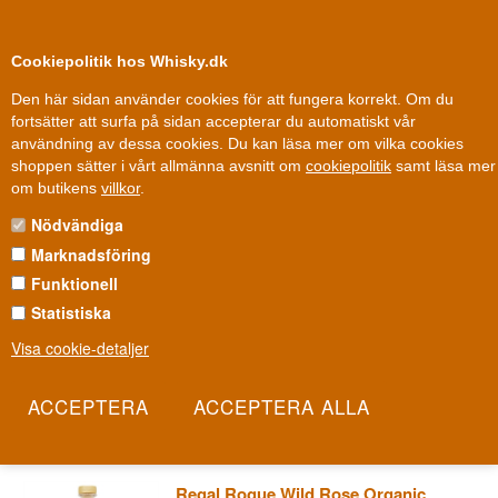
0
Kundklubb
Cookiepolitik hos Whisky.dk
Den här sidan använder cookies för att fungera korrekt. Om du
fortsätter att surfa på sidan accepterar du automatiskt vår
användning av dessa cookies. Du kan läsa mer om vilka cookies
Fri leverans
Fri frakt vid 899 dkk
shoppen sätter i vårt allmänna avsnitt om
cookiepolitik
samt läsa mer
Vin
»
Vermouth
»
Regal Rogue Vermouth
om butikens
villkor
.
Nödvändiga
REGAL ROGUE VERMOUTH
Marknadsföring
Regal Rogue är australisk vermouth med ett namn som säger allt:
Funktionell
kunglig i ambition, upprorisk i karaktär. Från vinlandet down under
Statistiska
skapas en vermouth som bryter med de europeiska
Visa cookie-detaljer
konventionerna och istället bygger på lokala, australiska
botanicals. Det är den nya världens svar på en gammal europeisk
tradition.
Les mer
Regal Rogue Wild Rose Organic