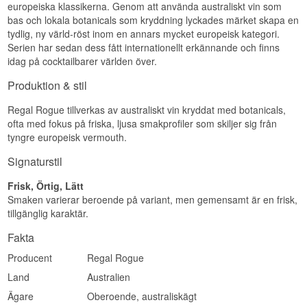
Smakprofil
europeiska klassikerna. Genom att använda australiskt vin som
Eftersmak
bas och lokala botanicals som kryddning lyckades märket skapa en
Salt, Örtig, Torr, Umami, Kryddig
tydlig, ny värld-röst inom en annars mycket europeisk kategori.
Eftersmaken är frisk och blommig med en lätt
Visste du att?
citrusbitterhet som lämnar gommen ren och
Serien har sedan dess fått internationellt erkännande och finns
uppfriskande.
idag på cocktailbarer världen över.
Visste du att Regal Rogue Daring Dry har utsetts
Specifikationer
till världens bästa torra vermouth tack vare sin
Produktion & stil
ovanligt salta, umamipräglade stil?
Destilleri:
Regal Rogue
Regal Rogue tillverkas av australiskt vin kryddat med botanicals,
Region/Land: Orange, New South Wales,
ofta med fokus på friska, ljusa smakprofiler som skiljer sig från
Australien
tyngre europeisk vermouth.
Typ: Australisk Ekologisk Vermouth
ABV: 16,5%
Signaturstil
Storlek: 50 CL
EAN nr.: 5391532440712
Naturlig färg: Ja
Frisk, Örtig, Lätt
Serveringsförslag: Serveras kall över is med en
Smaken varierar beroende på variant, men gemensamt är en frisk,
skiva grapefrukt, eller som bas i en Lively Spritz
tillgänglig karaktär.
med citrontonic.
Fakta
Smakprofil
Producent
Regal Rogue
Citrus, Blommig, Frisk, Lätt, Ekologisk
Land
Australien
Visste du att?
Ägare
Oberoende, australiskägt
Visste du att Regal Rogues inhemska botanicals,