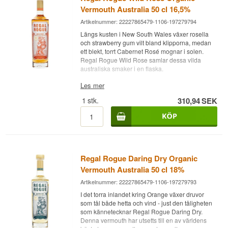
Vermouth Australia 50 cl 16,5%
Artikelnummer: 22227865479-1106-197279794
Längs kusten i New South Wales växer rosella
och strawberry gum vilt bland klipporna, medan
ett blekt, torrt Cabernet Rosé mognar i solen.
Regal Rogue Wild Rose samlar dessa vilda
australiska smaker i en flaska.
Expertens beskrivning
Les mer
1
stk.
310,94
SEK
Regal Rogue Wild Rose är en australisk
ekologisk vermouth med en styrka på 16,5%
alkohol, baserad på ekologisk Cabernet Rosé
från Orange-distriktet i New South Wales.
Vermouthen färgas av det bleka, torra rosévinet
och kryddas med inhemska botanicals som
Regal Rogue Daring Dry Organic
strawberry gum, rosella och Illawarra-plommon,
kompletterat med fruktkrydda, rabarber, vanilj och
Vermouth Australia 50 cl 18%
kina. Med 70 gram socker per liter är den halvtorr
Artikelnummer: 22227865479-1106-197279793
och skapar en bro mellan fruktighet och krydda.
I det torra inlandet kring Orange växer druvor
Smaknoter
som tål både hetta och vind - just den tåligheten
som kännetecknar Regal Rogue Daring Dry.
Doft
Denna vermouth har utsetts till en av världens