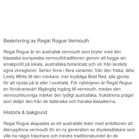
South Wales.
anismyrten.
Smakprofil
Vermouthen tillverkas av Regal Rogue, som
Smak
sedan 2011 har omdefinierat det klassiska
europeiska vermouth-hantverket med australisk
Fruktig, Kryddig, Rosé, Rund, Ekologisk
Smaken domineras av salta, sälta noter med
vin och inhemska botanicals. Chardonnay-vinet
vitpeppar, gentiana och irisrot som ger en
Visste du att?
blandas med citronmyrten, ökenlime och
komplex bitterhet.
inhemsk timjan, kompletterat med fläderblomma,
Beskrivning av Regal Rogue Vermouth
Visste du att Regal Rogue Wild Rose kryddas
citrongräs, grapefrukt och kamomill. Vermouthen
Eftersmak
med kina, samma bitterämne som traditionellt
är halvtorr och söts med rått ekologiskt socker
används i tonic, vilket ger vermouthen dess
Regal Rogue är en australisk vermouth som bryter med den
istället för det raffinerade vita socker som
Eftersmaken är lång och umamipräglad med ett
karakteristiska lätt bittra avslut?
vanligtvis används.
torrt, lätt salt avslut.
klassiska europeiska vermouthtraditionen genom att bygga sin
smakprofil på lokala, australiska botanicals och vin från landets
Smaknoter
Specifikationer
egna vinregioner. Serien finns i flera varianter, från den friska, lätta
Lively White till den mörkare, mer kryddiga Bold Red, alla gjorda
Destilleri:
Regal Rogue
Doft
Region/Land: Orange, New South Wales,
för att njutas på is eller i cocktails. För nybörjaren är Regal Rogue
Australien
Doften bjuder på frisk citrus och blommiga toner
en förvånansvärt tillgänglig ingång till vermouth, medan den
Typ: Australisk Ekologisk Vermouth
av fläderblomma och kamomill, understödda av
vermouthkunniga märker den tydligt australiska, fruktdrivna prägel
ABV: 18%
den karakteristiska aromen från citronmyrten.
som skiljer den från de italienska och franska klassikerna.
Storlek: 50 CL
Smak
EAN nr.: 5391532440804
Historia & bakgrund
Naturlig färg: Ja
På gommen visar sig vermouthen lätt och livlig
Serveringsförslag: Serveras iskall i en torr martini
Regal Rogue skapades av ett australiskt team med ambitionen att
med smak av grapefrukt, citrongräs och
med gin eller vodka, eller blandad med tonic som
återuppfinna vermouth för en ny generation av dryckesälskare som
ökenlime, kryddad med ett stänk av inhemsk
en Daring Cooler.
timjan.
ville ha något fräschare och mindre traditionsbundet än de