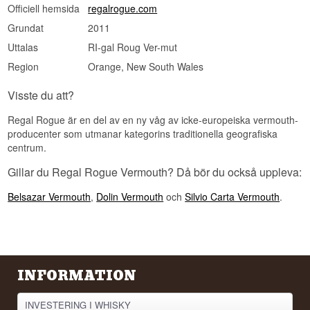
Officiell hemsida
regalrogue.com
som citronmyrten och ökenlime, hämtas direkt
från aboriginska samhällen i Australien, så att en
Grundat
2011
del av intäkten går tillbaka till de lokala
skördarna?
Uttalas
RI-gal Roug Ver-mut
Region
Orange, New South Wales
Visste du att?
Regal Rogue är en del av en ny våg av icke-europeiska vermouth-
producenter som utmanar kategorins traditionella geografiska
centrum.
Gillar du Regal Rogue Vermouth? Då bör du också uppleva:
Belsazar Vermouth
,
Dolin Vermouth
och
Silvio Carta Vermouth
.
INFORMATION
INVESTERING I WHISKY