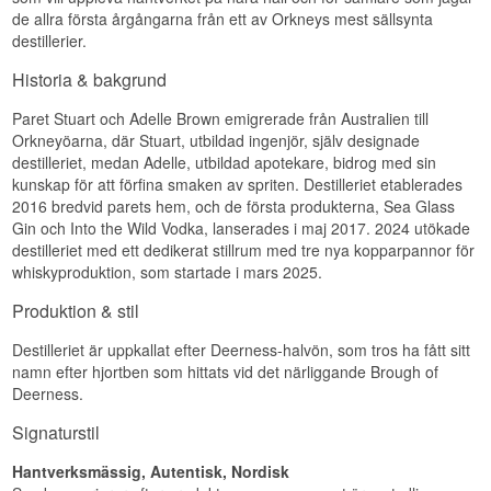
Eftersmaken är medellång till lång, varm och salt.
de allra första årgångarna från ett av Orkneys mest sällsynta
Ålder: 17 år
ABV: 55,6 %
destillerier.
Specifikationer
Storlek: 70 CL
Fattyp: Oloroso Sherry Butt, Cask No.
Historia & bakgrund
Namn: An Orkney Distillery 2006/2021 Old Malt
DRU17/A63 #8
Cask 14 år Single Island Malt Scotch Whisky
Naturlig färg: Ja
Paret Stuart och Adelle Brown emigrerade från Australien till
Buteljerare: Old Malt Cask
Destillerad: 7 maj 2005
Region/Land: Orkneyöarna, Skottland
Orkneyöarna, där Stuart, utbildad ingenjör, själv designade
Buteljerad: 23 januari 2023
Typ: Single Island Malt Scotch Whisky
destilleriet, medan Adelle, utbildad apotekare, bidrog med sin
Antal flaskor: 596
Ålder: 14 år
kunskap för att förfina smaken av spriten. Destilleriet etablerades
EAN: 5021944121687
Destillerad: 2006
2016 bredvid parets hem, och de första produkterna, Sea Glass
Buteljerad: 2021
Smakprofil
Gin och Into the Wild Vodka, lanserades i maj 2017. 2024 utökade
Smakprofil
destilleriet med ett dedikerat stillrum med tre nya kopparpannor för
Sherrylagrad · Rökig · Kryddig · Maritim
whiskyproduktion, som startade i mars 2025.
Honungssöt · Salt · Rund · Lätt rökig
Visste du att?
Produktion & stil
Se hela vårt sortiment av
An Orkney Distillery
Även om Cask #8 och Cask #27 destillerades
samma dag från samma hemlighållna destilleri,
Destilleriet är uppkallat efter Deerness-halvön, som tros ha fått sitt
har de två faten utvecklat sin egen karaktär under
namn efter hjortben som hittats vid det närliggande Brough of
de 17 åren i lager.
Deerness.
Se hela vårt sortiment av
Signatory Vintage
Signaturstil
Lyssna på vår podd:
Hantverksmässig, Autentisk, Nordisk