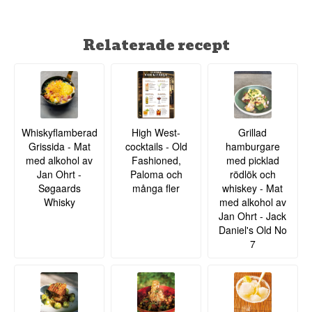
Relaterade recept
Whiskyflamberad
High West-
Grillad
Grissida - Mat
cocktails - Old
hamburgare
med alkohol av
Fashioned,
med picklad
Jan Ohrt -
Paloma och
rödlök och
Søgaards
många fler
whiskey - Mat
Whisky
med alkohol av
Jan Ohrt - Jack
Daniel's Old No
7