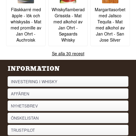
Fläskkarré med
Whiskyflamberad
Margaritasorbet
äpple - lök och
Grissida - Mat
med Jalisco
whiskysås - Mat
med alkohol av
Tequila - Mat
med promille av
Jan Ohrt -
med alkohol av
Jan Ohrt -
Søgaards
Jan Ohrt - San
Auchroisk
Whisky
Jose Silver
Se alla 30 recept
INFORMATION
INVESTERING I WHISKY
AFFÄREN
NYHETSBREV
ÖNSKELISTAN
TRUSTPILOT