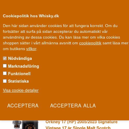
0
Kundklubb
Cookiepolitik hos Whisky.dk
Den här sidan använder cookies för att fungera korrekt. Om du
fortsätter att surfa på sidan accepterar du automatiskt vår
användning av dessa cookies. Du kan läsa mer om vilka cookies
Fri leverans
Fri frakt vid 899 dkk
shoppen sätter i vårt allmänna avsnitt om
cookiepolitik
samt läsa mer
Whisky
»
Whiskydestillerier
»
An Orkney Distillery
om butikens
villkor
.
Nödvändiga
AN ORKNEY DISTILLERY
Marknadsföring
Ett australiskt par med ingenjörs- och apotekarbakgrund byggde
Funktionell
själva sitt destilleri på Orkneyöarna - det första nya på 132 år. Från
Statistiska
ett stillrum bredvid sitt eget hem har de skapat gin, vodka och nu
Visa cookie-detaljer
whisky med en rå, nordisk karaktär. Det är en av de mest
personliga destillerihistorierna i skotsk spritindustri.
Les mer
Orkney 17 (HP) 2005/2023 Signature
Vintage 17 år Single Malt Scotch