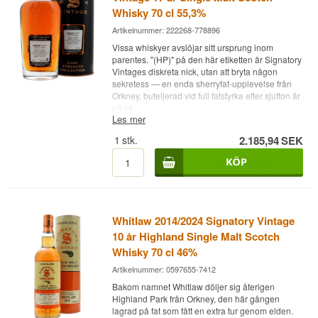
Whisky 70 cl 55,3%
Artikelnummer: 222268-778896
Vissa whiskyer avslöjar sitt ursprung inom
parentes. "(HP)" på den här etiketten är Signatory
Vintages diskreta nick, utan att bryta någon
sekretess — en enda sherryfat-upplevelse från
Orkney, buteljerad vid full fatstyrka efter sjutton år
på ek.
Les mer
Expertens beskrivning
1
stk.
2.185,94
SEK
Orkney 17 (HP) 2005/2023 Signatory Vintage 17
år är en Single Malt Scotch Whisky från ett enda
Oloroso sherryfat, buteljerad vid fatstyrka 55,3 %.
Namnet Orkney, tillsammans med förkortningen
(HP) inom parentes, är Signatory Vintages
Whitlaw 2014/2024 Signatory Vintage
diskreta kompromiss: destilleriet får inte
namnges, men fatkoden DRU17/A63 och
10 år Highland Single Malt Scotch
smeknamnet pekar entydigt mot Highland Park.
Whisky 70 cl 46%
Whiskyn har mognat i ett enda fat, nummer 27,
Artikelnummer: 0597655-7412
genom hela sin lagring — inget blandat in, inget
tillsatt.
Bakom namnet Whitlaw döljer sig återigen
Highland Park från Orkney, den här gången
Fatet fylldes den 7 maj 2005 och buteljerades
lagrad på fat som fått en extra tur genom elden.
den 17 februari 2023, vilket gav 612 flaskor med