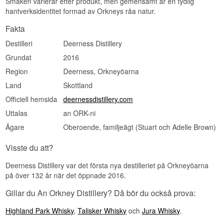
Smaken varierar efter produkt, men gemensamt är en tydlig
hantverksidentitet formad av Orkneys råa natur.
Fakta
Destilleri
Deerness Distillery
Grundat
2016
Region
Deerness, Orkneyöarna
Land
Skottland
Officiell hemsida
deernessdistillery.com
Uttalas
an ORK-ni
Ägare
Oberoende, familjeägt (Stuart och Adelle Brown)
Visste du att?
Deerness Distillery var det första nya destilleriet på Orkneyöarna
på över 132 år när det öppnade 2016.
Gillar du An Orkney Distillery? Då bör du också prova:
Highland Park Whisky
,
Talisker Whisky
och
Jura Whisky
.