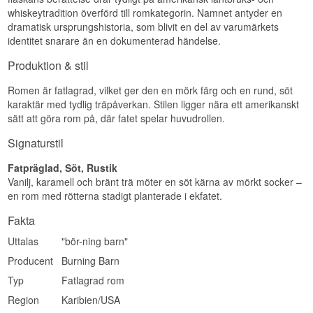
whiskeytradition överförd till romkategorin. Namnet antyder en
Varm och lätt brännande från chilin.
Rökig · Äpple · Sirap · Mjuk
dramatisk ursprungshistoria, som blivit en del av varumärkets
Specifikationer
Visste du att?
identitet snarare än en dokumenterad händelse.
Namn: Burning Barn Spiced Rum
Röken till den här rommen kommer från Burning
Produktion & stil
Destilleri:
Burning Barn
Barns egna pensionerade äppelträd - en ovanlig
Typ: Kryddad Rom
rökkälla som skiljer sig markant från den torvrök
Romen är fatlagrad, vilket ger den en mörk färg och en rund, söt
Ålder: 3 år
man känner igen från whisky.
karaktär med tydlig träpåverkan. Stilen ligger nära ett amerikanskt
ABV: 40%
Se hela vårt utbud av
Burning Barn
Storlek: 70 CL
sätt att göra rom på, där fatet spelar huvudrollen.
EAN-nr: 0700461927396
Se hela vårt utbud av
Rom
Serveringsförslag: I cocktails eller på is
Signaturstil
Smakprofil
Fatpräglad, Söt, Rustik
Vanilj, karamell och bränt trä möter en söt kärna av mörkt socker –
Kryddig · Eldig · Kokos · Ingefära
en rom med rötterna stadigt planterade i ekfatet.
Visste du att?
Fakta
Kryddorna till Burning Barn Spiced rostas för
Uttalas
"bör-ning barn"
hand i stora kopparpannor innan de dras i
rommen - en process som ger en betydligt mer
Producent
Burning Barn
autentisk kryddprofil än de flesta kommersiella
spiced rom.
Typ
Fatlagrad rom
Se hela vårt utbud av
Burning Barn
Region
Karibien/USA