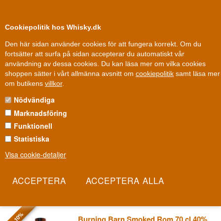
0
Kundklubb
Cookiepolitik hos Whisky.dk
Den här sidan använder cookies för att fungera korrekt. Om du
fortsätter att surfa på sidan accepterar du automatiskt vår
användning av dessa cookies. Du kan läsa mer om vilka cookies
100 % Danskägt
Ägt och drivet i Danmark
shoppen sätter i vårt allmänna avsnitt om
cookiepolitik
samt läsa mer
Rom
»
Destillerier / Romhus
»
Burning Barn Rom
om butikens
villkor
.
Nödvändiga
BURNING BARN ROM
Marknadsföring
En rom vars namn målar upp en bild av en brinnande lada och en
Funktionell
rustik, lantlig atmosfär - varm, sötmefylld och fatpräglad. Burning
Statistiska
Barn importeras i en begränsad upplaga och bygger sin identitet
Visa cookie-detaljer
på amerikansk lantlig estetik snarare än en karibisk berättelse. Det
här är rom för den som förknippar värme med brasved och lador
snarare än palmer.
Les mer
- 10%
Burning Barn Smoked Rom 70 cl 40%