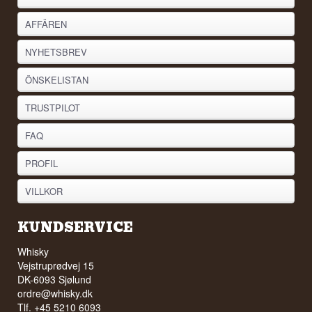
AFFÄREN
NYHETSBREV
ÖNSKELISTAN
TRUSTPILOT
FAQ
PROFIL
VILLKOR
KUNDSERVICE
Whisky
Vejstruprødvej 15
DK-6093 Sjølund
ordre@whisky.dk
Tlf. +45 5210 6093