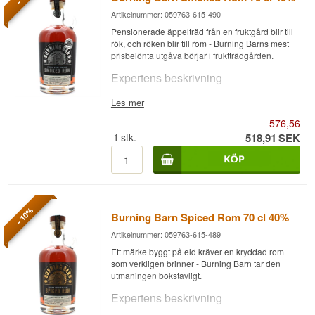
Artikelnummer: 059763-615-490
Pensionerade äppelträd från en fruktgård blir till
rök, och röken blir till rom - Burning Barns mest
prisbelönta utgåva börjar i fruktträdgården.
Expertens beskrivning
Burning Barn Smoked Rom är en rökt Rom, 3 år
Les mer
gammal Demerara-baserad, buteljerad vid 40%.
576,56
Burning Barn är baserat på en fruktgård och
1
stk.
518,91
SEK
använder ved från sina egna pensionerade
äppelträd för att kallröka en 3 år gammal, fruktig
Demerara-rom. Äppelveden klyvs och torkas
innan den används för rökning, vilket ger
rommen en intensiv rökig karaktär med tydliga
inslag av äpple och bränd sirap. Resultatet har
- 10%
Burning Barn Spiced Rom 70 cl 40%
vunnit flera priser och beskrivs som förförande
mjukt efter en kraftfull doft.
Artikelnummer: 059763-615-489
Kombinationen av fruktgård och romproduktion
Ett märke byggt på eld kräver en kryddad rom
är ovanlig och ger Burning Barn Smoked en
som verkligen brinner - Burning Barn tar den
tydlig signatur som skiljer den från traditionellt
utmaningen bokstavligt.
torvrökt eller ekrökt rom.
Expertens beskrivning
Smakanteckningar