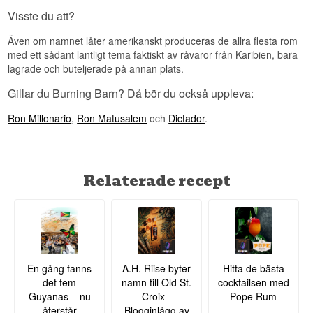
Se hela vårt utbud av
Rom
Visste du att?
Även om namnet låter amerikanskt produceras de allra flesta rom
med ett sådant lantligt tema faktiskt av råvaror från Karibien, bara
lagrade och buteljerade på annan plats.
Gillar du Burning Barn? Då bör du också uppleva:
Ron Millonario
,
Ron Matusalem
och
Dictador
.
Relaterade recept
En gång fanns
A.H. Riise byter
Hitta de bästa
det fem
namn till Old St.
cocktailsen med
Guyanas – nu
Croix -
Pope Rum
återstår
Blogginlägg av