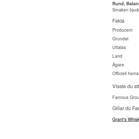
Rund, Balan
Smaken bjuder
Fakta
Producent
Grundat
Uttalas
Land
Ägare
Officiell hems
Visste du at
Famous Grouse
Gillar du F
Grant's Whis