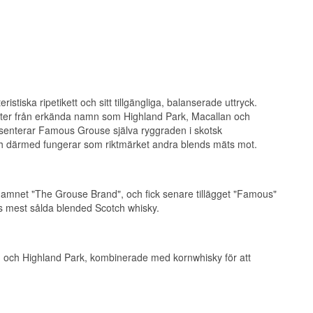
ky som hällts i en
tressant för den
röken hemifrån,
e medicinsk än den
 mogna, lätt
 frukt,
orium. Eftersom
- och sädesfat
kunde producenterna
m den. Märket ägs
et hemma, och en
tiska ripetikett och sitt tillgängliga, balanserade uttryck.
enter från erkända namn som Highland Park, Macallan och
esenterar Famous Grouse själva ryggraden i skotsk
ch därmed fungerar som riktmärket andra blends mäts mot.
ung, torkad frukt
tivet kommer från
 1800-talet. Den
igenkännliga
amnet "The Grouse Brand", och fick senare tillägget "Famous"
ds mest sålda blended Scotch whisky.
orven byggs upp
lan och Highland Park, kombinerade med kornwhisky för att
4, men kopplingen