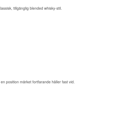
ll drottning
 första Grouse
ssisk, tillgänglig blended whisky-stil.
ta destilleri i
ouse Experience,
 position märket fortfarande håller fast vid.
 många för första
om fågeln på