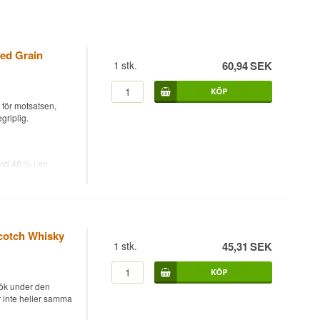
ed Grain
1
stk.
60,94
SEK
 för motsatsen,
griplig.
id 40 % i en
nden av säd är
sädeswhisky är
serveras iskall utan
cotch Whisky
1
stk.
45,31
SEK
en och skänka den
kjuter den mot
vanliga, och det är
rök under den
r inte heller samma