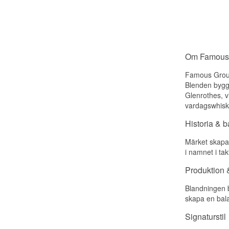
Om Famous
Famous Grouse
Blenden bygge
Glenrothes, v
vardagswhisk
Historia & 
Märket skapa
i namnet i ta
Produktion &
Blandningen b
skapa en bala
Signaturstil