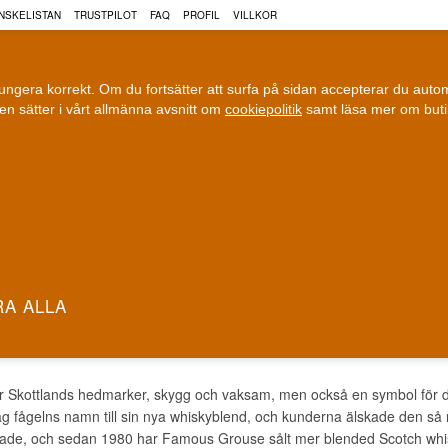
NSKELISTAN
TRUSTPILOT
FAQ
PROFIL
VILLKOR
fungera korrekt. Om du fortsätter att surfa på sidan accepterar du aut
n sätter i vårt allmänna avsnitt om
cookiepolitik
samt läsa mer om but
COGNAC
VIN
ÖL
ri leverans
100 % Danskägt
Fri frakt vid 899 dkk
Ägt och driv
US GROUSE WHISKY
r Skottlands hedmarker, skygg och vaksam, men också en symbol för de
 fågelns namn till sin nya whiskyblend, och kunderna älskade den så m
ade, och sedan 1980 har Famous Grouse sålt mer blended Scotch whis