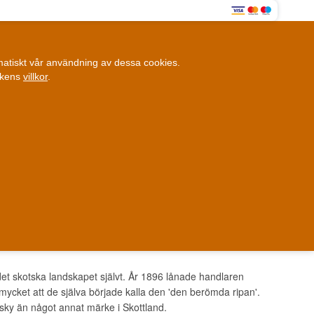
0
omatiskt vår användning av dessa cookies.
0,00 SEK
ikens
villkor
.
Kundklubb
ANDRA SAKER
BLOGG
Fysisk butik
et i Danmark
Danmark
t skotska landskapet självt. År 1896 lånade handlaren
ycket att de själva började kalla den 'den berömda ripan'.
ky än något annat märke i Skottland.