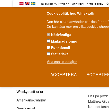
INVESTERING I WHISKY
AFFÄREN
NYHETSBREV
Ö
Cookiepolitik hos Whisky.dk
Den här sidan använder cookies för att 
Du kan läsa mer om vilka cookies shoppe
Nödvändiga
Marknadsföring
WHISKY
ROM
GIN
Funktionell
Statistiska
Leverans från 79 kr.
F
1-3 arbetsdagar
Visa cookie-detaljer
Whisky
»
Whiskydestillerier
»
Famous Grouse Whisky
FAMO
Whisky
Whiskydestillerier
En ripa pryde
Amerikansk whisky
Matthew Gloag
Namnet fastn
Dansk whisky