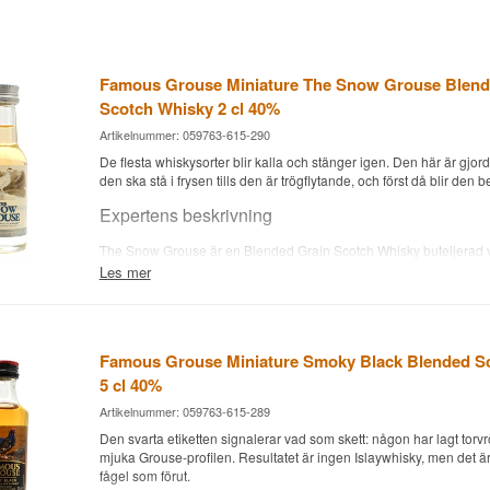
Famous Grouse Miniature The Snow Grouse Blend
Scotch Whisky 2 cl 40%
Artikelnummer: 059763-615-290
De flesta whiskysorter blir kalla och stänger igen. Den här är gjord
den ska stå i frysen tills den är trögflytande, och först då blir den be
Expertens beskrivning
The Snow Grouse är en Blended Grain Scotch Whisky buteljerad v
flaska på 2 cl.
Les mer
Där resten av Famous Grouse-familjen bygger på malt sammanbu
Snow Grouse ren sädeswhisky. Det är ett medvetet val, eftersom 
mjukare, sötare och har färre skarpa kanter, och just därför tål att 
att smaken försvinner så som den skulle i en maltwhisky.
Famous Grouse Miniature Smoky Black Blended S
5 cl 40%
Rekommendationen från producenten är att förvara flaskan i frys
direkt därifrån. Kylan gör whiskyn sirapsaktig i konsistensen och s
Artikelnummer: 059763-615-289
vanilj och grädde. Det är ett annat sätt att dricka whisky på än det 
Den svarta etiketten signalerar vad som skett: någon har lagt torv
hela idén.
mjuka Grouse-profilen. Resultatet är ingen Islaywhisky, men det ä
Smaknoter
fågel som förut.