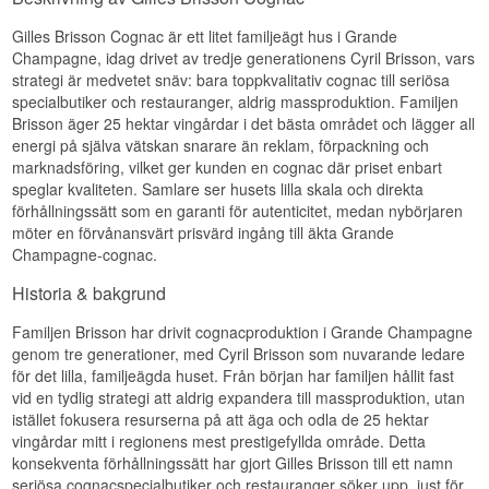
Gilles Brisson Cognac är ett litet familjeägt hus i Grande
Champagne, idag drivet av tredje generationens Cyril Brisson, vars
strategi är medvetet snäv: bara toppkvalitativ cognac till seriösa
specialbutiker och restauranger, aldrig massproduktion. Familjen
Brisson äger 25 hektar vingårdar i det bästa området och lägger all
energi på själva vätskan snarare än reklam, förpackning och
marknadsföring, vilket ger kunden en cognac där priset enbart
speglar kvaliteten. Samlare ser husets lilla skala och direkta
förhållningssätt som en garanti för autenticitet, medan nybörjaren
möter en förvånansvärt prisvärd ingång till äkta Grande
Champagne-cognac.
Historia & bakgrund
Familjen Brisson har drivit cognacproduktion i Grande Champagne
genom tre generationer, med Cyril Brisson som nuvarande ledare
för det lilla, familjeägda huset. Från början har familjen hållit fast
vid en tydlig strategi att aldrig expandera till massproduktion, utan
istället fokusera resurserna på att äga och odla de 25 hektar
vingårdar mitt i regionens mest prestigefyllda område. Detta
konsekventa förhållningssätt har gjort Gilles Brisson till ett namn
seriösa cognacspecialbutiker och restauranger söker upp, just för