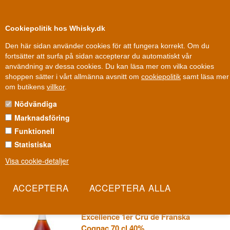
0
Kundklubb
Cookiepolitik hos Whisky.dk
Den här sidan använder cookies för att fungera korrekt. Om du
fortsätter att surfa på sidan accepterar du automatiskt vår
användning av dessa cookies. Du kan läsa mer om vilka cookies
Fri leverans
Fri frakt vid 899 dkk
shoppen sätter i vårt allmänna avsnitt om
cookiepolitik
samt läsa mer
Cognac
»
Cognachus / Destillerier / Varumärken
»
Gilles Brisson Cognac
om butikens
villkor
.
Nödvändiga
GILLES BRISSON COGNAC
Marknadsföring
Cyril Brisson driver cognachuset i tredje generationen efter en
Funktionell
enda, orubblig regel: bara de finaste eaux-de-vie från Grande
Statistiska
Champagne, aldrig något gjort bara för att sälja fler flaskor. Man
Visa cookie-detaljer
betalar för kvaliteten allena, inte för reklam eller glans.
Les mer
Gilles Brisson Grande Champagne
Excellence 1er Cru de Franska
Cognac 70 cl 40%