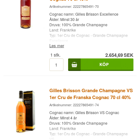
Artikelnummer: 22227865491-70
Cognac namn: Gilles Brisson Excellence
Ålder: Minst 30 år
Druva: 100% Grande Champagne
Land: Frankrike
Typ: 1er Cru de Cognac - Grande Champagne
Excellence
Les mer
Alc. styrka: 40%
70 cl.
1
stk.
2.654,69
SEK
Letar du efter cognac i klassificeringarna Cognac
VS, Cognac VSOP och Cognac XO?
Whisky.dk har allt inom cognac som kan avnjutas
i chesterfieldsoffan med rätt cognacglas från
Riedel.
Gilles Brisson Grande Champagne VS
1er Cru de Franska Cognac 70 cl 40%
Artikelnummer: 22227865491-74
Cognac namn: Gilles Brisson VS Cognac
Ålder: Minst 4 år
Druva: 100% Grande Champagne
Land: Frankrike
Typ: 1er Cru de Cognac - Grande Champagne
VS