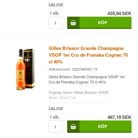
Les mer
Alc. styrka: 40%
70 cl.
1
stk.
435,94
SEK
Övrigt: Super VS cognac för priset
Letar du efter cognac i klassificeringarna Cognac
VS, Cognac VSOP och Cognac XO?
Whisky.dk har allt inom cognac som kan avnjutas
i chesterfieldsoffan med rätt cognacglas från
Riedel.
Gilles Brisson Grande Champagne
VSOP 1er Cru de Franska Cognac 70
cl 40%
Artikelnummer: 22227865491-73
Gilles Brisson Grande Champagne VSOP 1er
Cru de Franska Cognac 70 cl 40%
Cognac namn: Gilles Brisson VSOP
Ålder: Minst 7 år
Druva: 100% Grande Champagne
Les mer
Land: Frankrike
Typ: 1er Cru de Cognac - Grande Champagne
1
stk.
467,19
SEK
VSOP
Alc. styrka: 40%
70 cl.