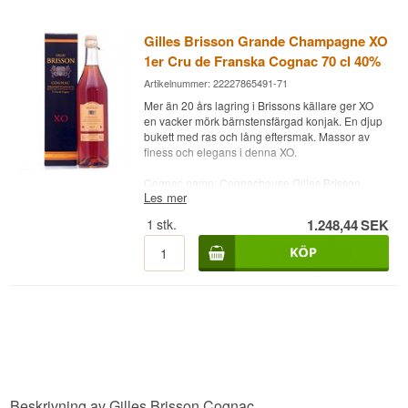
Letar du efter cognac i klassificeringarna Cognac
VS, Cognac VSOP och Cognac XO?
Whisky.dk har allt inom cognac som kan avnjutas
Gilles Brisson Grande Champagne XO
i chesterfieldsoffan med rätt cognacglas från
1er Cru de Franska Cognac 70 cl 40%
Riedel.
Artikelnummer: 22227865491-71
​​​​​​Mer än 20 års lagring i Brissons källare ger XO
en vacker mörk bärnstensfärgad konjak. En djup
bukett med ras och lång eftersmak. Massor av
finess och elegans i denna XO.
Cognac namn: Cognachouse Gilles Brisson
Les mer
Ålder: Minst 20 år
Druva: 100% Ugni Blanc
1
stk.
1.248,44
SEK
Land: Frankrike
Typ: 1er Cru de Cognac - Grande Champagne
XO
Alc. styrka: 40%
70 cl.
Letar du efter cognac i klassificeringarna Cognac
VS, Cognac VSOP och Cognac XO?
Whisky.dk har allt inom cognac som kan avnjutas
i chesterfieldsoffan med rätt cognacglas från
Riedel.
Beskrivning av Gilles Brisson Cognac