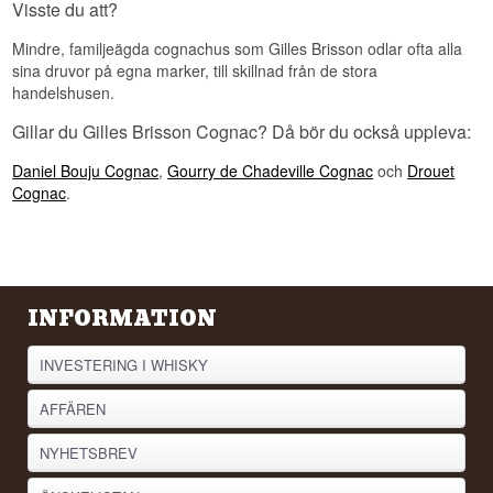
Visste du att?
Mindre, familjeägda cognachus som Gilles Brisson odlar ofta alla
sina druvor på egna marker, till skillnad från de stora
handelshusen.
Gillar du Gilles Brisson Cognac? Då bör du också uppleva:
Daniel Bouju Cognac
,
Gourry de Chadeville Cognac
och
Drouet
Cognac
.
INFORMATION
INVESTERING I WHISKY
AFFÄREN
NYHETSBREV