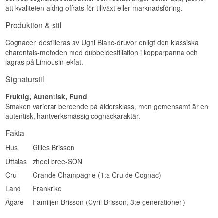
att kvaliteten aldrig offrats för tillväxt eller marknadsföring.
Produktion & stil
Cognacen destilleras av Ugni Blanc-druvor enligt den klassiska
charentais-metoden med dubbeldestillation i kopparpanna och
lagras på Limousin-ekfat.
Signaturstil
Fruktig, Autentisk, Rund
Smaken varierar beroende på åldersklass, men gemensamt är en
autentisk, hantverksmässig cognackaraktär.
Fakta
Hus
Gilles Brisson
Uttalas
zheel bree-SON
Cru
Grande Champagne (1:a Cru de Cognac)
Land
Frankrike
Ägare
Familjen Brisson (Cyril Brisson, 3:e generationen)