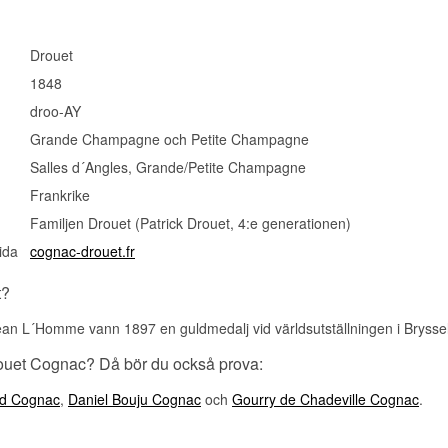
Drouet
1848
droo-AY
Grande Champagne och Petite Champagne
Salles d´Angles, Grande/Petite Champagne
Frankrike
Familjen Drouet (Patrick Drouet, 4:e generationen)
ida
cognac-drouet.fr
t?
n L´Homme vann 1897 en guldmedalj vid världsutställningen i Bryssel f
rouet Cognac? Då bör du också prova:
nd Cognac
,
Daniel Bouju Cognac
och
Gourry de Chadeville Cognac
.