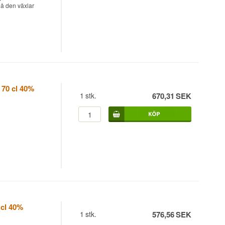
å den växlar
VSOP och Cognac
70 cl 40%
dsoffan med rätt
1
stk.
670,31
SEK
ryddig. Vanilj och
VSOP och Cognac
dsoffan med rätt
cl 40%
1
stk.
576,56
SEK