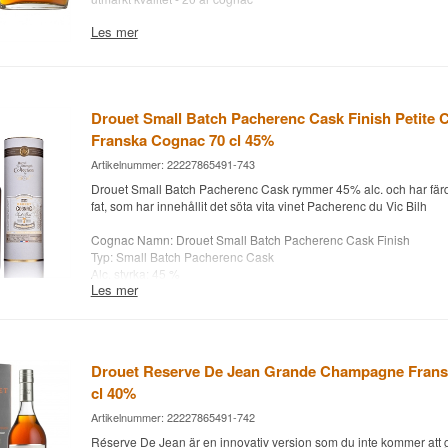
cognacglas från Riedel .
Les mer
Cognac namn: Drouet XO Ulysse
Druva: 100% Grande Champagne
Typ: XO Grande Champagne
Alc. styrka: 40 %
70 cl.
Drouet Small Batch Pacherenc Cask Finish Petite
Letar du efter cognac i klassificeringarna Cognac VS, Cognac 
Franska Cognac 70 cl 45%
XO? Whisky.dk har allt inom cognac som kan avnjutas i chesterfiel
Artikelnummer: 22227865491-743
cognacglas från Riedel .
Drouet Small Batch Pacherenc Cask rymmer 45% alc. och har fär
fat, som har innehållit det söta vita vinet Pacherenc du Vic Bilh
Cognac Namn: Drouet Small Batch Pacherenc Cask Finish
Typ: Small Batch Pacherenc Cask
Alc. styrka: 45 %
Les mer
70 cl.
Letar du efter konjak i klassificeringarna Cognac VS, Cognac V
XO? Whisky.dk har allt inom cognac som kan avnjutas i chesterfiel
cognacglas från Riedel .
Drouet Reserve De Jean Grande Champagne Frans
cl 40%
Artikelnummer: 22227865491-742
Réserve De Jean är en innovativ version som du inte kommer att