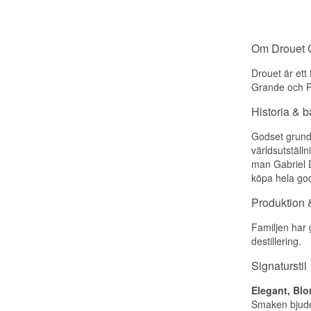
Om Drouet 
Drouet är ett
Grande och 
Historia & 
Godset grunda
världsutstäl
man Gabriel D
köpa hela god
Produktion &
Familjen har 
destillering.
Signaturstil
Elegant, Blo
Smaken bjude