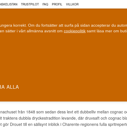
NSKELISTAN
TRUSTPILOT
FAQ
PROFIL
VILLKOR
fungera korrekt. Om du fortsätter att surfa på sidan accepterar du aut
n sätter i vårt allmänna avsnitt om
cookiepolitik
samt läsa mer om but
COGNAC
VIN
ÖL
ri leverans
100 % Danskägt
Fri frakt vid 899 dkk
Ägt och driv
t Cognac
ET COGNAC
gnachuset från 1848 som sedan dess levt ett dubbelliv mellan cognac 
it traktens dubbla dryckestradition levande, där druvsaft och cognac bland
gör Drouet till en sällsynt inblick i Charente-regionens fulla spritrepert