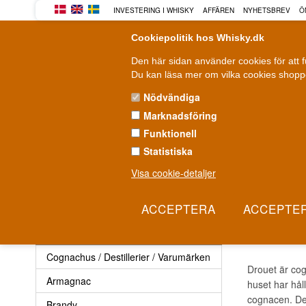
INVESTERING I WHISKY
AFFÄREN
NYHETSBREV
Ö
Cookiepolitik hos Whisky.dk
Den här sidan använder cookies för att 
Du kan läsa mer om vilka cookies shoppe
Nödvändiga
Marknadsföring
WHISKY
ROM
GIN
Funktionell
Statistiska
Leverans från 79 kr.
F
1-3 arbetsdagar
Visa cookie-detaljer
Cognac
»
Cognachus / Destillerier / Varumärken
»
Droue
DROU
Cognac
Cognachus / Destillerier / Varumärken
Drouet är co
Armagnac
huset har håll
cognacen. Det 
Brandy