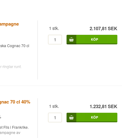
hampagne
1
stk.
2.107,81
SEK
ska Cognac 70 cl
ringlar runt.
r när vågorna
nac 70 cl 40%
1
stk.
1.232,81
SEK
%
Fils i Frankrike.
SOP och Cognac
Champagne av
dsoffan med rätt