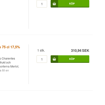
VSOP och Cognac
dsoffan med rätt
 75 cl 17,5%
1
stk.
310,94
SEK
es Charentes
frukt och
orterna Merlot,
till en
v misstag på
e i en maträtt som
r han upptäckte att
rn och försökte
de på innehållet
ineau des