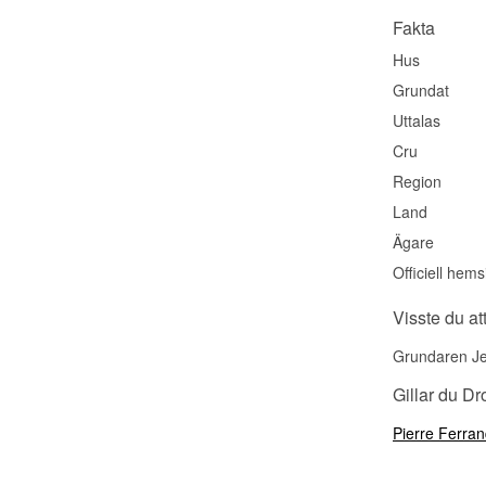
Fakta
Hus
Grundat
Uttalas
Cru
Region
Land
Ägare
Officiell hems
Visste du at
Grundaren Jea
Gillar du D
Pierre Ferra