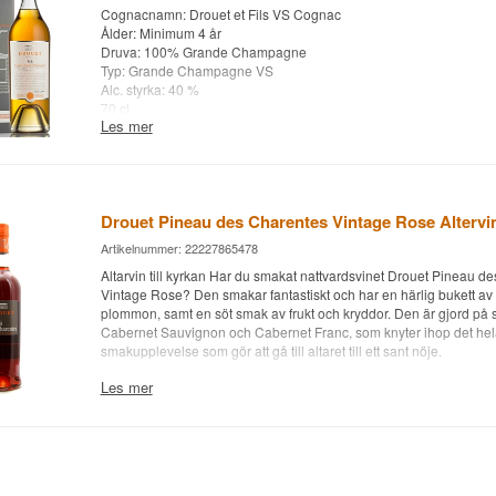
Cognacnamn: Drouet et Fils VS Cognac
Ålder: Minimum 4 år
Druva: 100% Grande Champagne
Typ: Grande Champagne VS
Alc. styrka: 40 %
70 cl.
Les mer
Övrigt: Super VS cognac för priset
Letar du efter cognac i klassificeringarna Cognac VS, Cognac 
XO? Whisky.dk har allt inom cognac som kan avnjutas i chesterfiel
cognacglas från Riedel .
Drouet Pineau des Charentes Vintage Rose Altervin
Artikelnummer: 22227865478
Altarvin till kyrkan Har du smakat nattvardsvinet Drouet Pineau d
Vintage Rose? Den smakar fantastiskt och har en härlig bukett av 
plommon, samt en söt smak av frukt och kryddor. Den är gjord på s
Cabernet Sauvignon och Cabernet Franc, som knyter ihop det hela 
smakupplevelse som gör att gå till altaret till ett sant nöje.
Les mer
Om Pineau des Charentes berättar legenden att den upptäcktes a
1500-talet. En vinodlare i Cognac hällde av misstag ojäst druvjuic
fortfarande innehöll lite konjak. Vinodlarens besvikelse var stor nä
innehållet i fatet inte skulle jäsa, så han ställde fatet i ett mörkt hö
glömma allt om sin olycka. När han några månader senare smaka
blev han positivt överraskad. Så föddes Pineau des Charentes. P