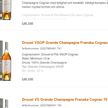
Champagne Cognac med fyllighet och karaktär. Väldigt komplex d
mellan mycket torrhet och sötma.
Cognacnamn: Drouet et Fils Réserve De Jean Cognac
Druva: 100% Grande Champagne
Les mer
Typ: Grande Champagne
Alc. styrka: 40 %
70 cl.
Letar du efter cognac i klassificeringarna Cognac VS, Cognac 
Drouet VSOP Grande Champagne Franska Cognac 
XO? Whisky.dk har allt inom cognac som kan avnjutas i chesterfiel
cognacglas från Riedel .
Artikelnummer: 22227865491-741
Cognacnamn: Drouet et Fils VSOP Cognac
Ålder: Minimum 10 år
Druva: 100% Grande Champagne
Typ: Grande Champagne VSOP
Alc. styrka: 40 %
70 cl.
Les mer
Övrigt: Super 10-årig VSOP-konjak för priset - Saftig och elegant k
härlig fruktig. Lite plommon och en touch av rätten.
Letar du efter cognac i klassificeringarna Cognac VS, Cognac 
XO? Whisky.dk har allt inom cognac som kan avnjutas i chesterfiel
Drouet VS Grande Champagne Franska Cognac 70 
cognacglas från Riedel .
Artikelnummer: 22227865491-740