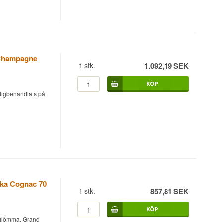
 Champagne
1
stk.
1.092,19
SEK
VSOP och Cognac
dsoffan med rätt
digbehandlats på
SOP och Cognac
dsoffan med rätt
ka Cognac 70
1
stk.
857,81
SEK
 glömma. Grand