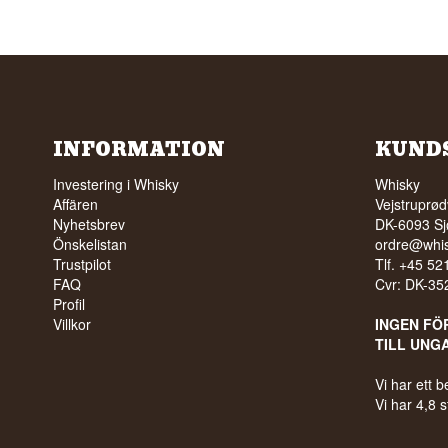
INFORMATION
KUND
Investering i Whisky
Whisky
Affären
Vejstruprød
Nyhetsbrev
DK-6093 Sj
Önskelistan
ordre@whis
Trustpilot
Tlf. +45 5
FAQ
Cvr: DK-3
Profil
Villkor
INGEN FÖ
TILL UNG
Vi har ett
Vi har 4,8 