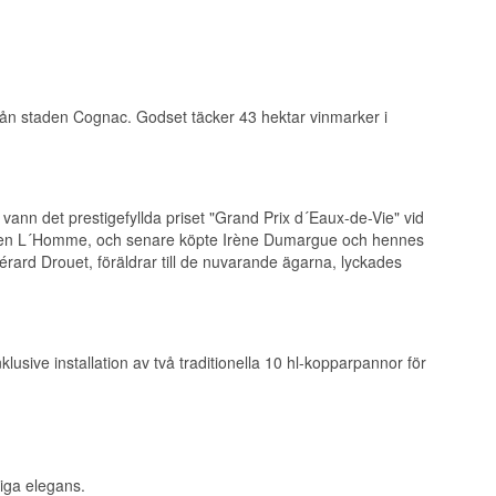
beläget i sydvästra
deaux i söder. År
iginal
 till 1/4 del
 från staden Cognac. Godset täcker 43 hektar vinmarker i
n, som helst bör
om bör vara mer än
ande med
abernet Franc,
nn det prestigefyllda priset "Grand Prix d´Eaux-de-Vie" vid
men en väldigt
miljen L´Homme, och senare köpte Irène Dumargue och hennes
. I båda fallen
ard Drouet, föräldrar till de nuvarande ägarna, lyckades
n till
ter. Pineau des
ring i oöppnade
sive installation av två traditionella 10 hl-kopparpannor för
 för rosé - som har
ine and Spirit
Vinezpo 1989, 1991
 Vin Letar du efter
c XO? Whisky.dk
tt cognacglas från
iga elegans.