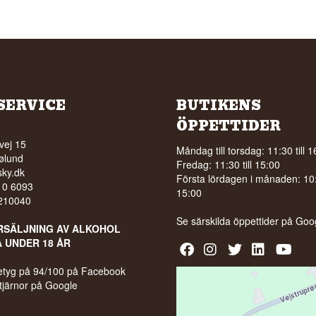
SERVICE
BUTIKENS
ÖPPETTIDER
vej 15
Måndag till torsdag: 11:30 till 1
ølund
Fredag: 11:30 till 15:00
ky.dk
Första lördagen i månaden: 10:0
210 6093
15:00
5210040
Se särskilda öppettider på
Goo
RSÄLJNING AV ALKOHOL
A UNDER 18 ÅR
 betyg på 94/100 på Facebook
stjärnor på Google