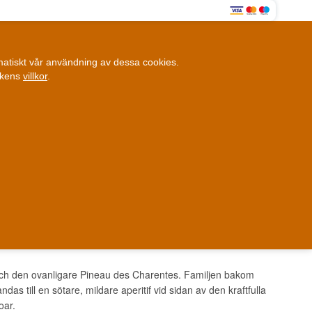
0
omatiskt vår användning av dessa cookies.
0,00 SEK
ikens
villkor
.
Kundklubb
ANDRA SAKER
BLOGG
Fysisk butik
et i Danmark
Danmark
och den ovanligare Pineau des Charentes. Familjen bakom
as till en sötare, mildare aperitif vid sidan av den kraftfulla
oar.