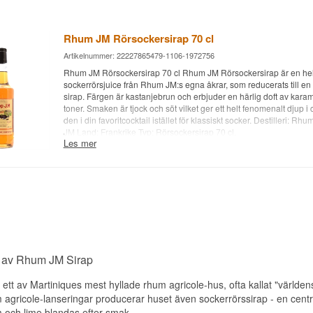
Rhum JM Rörsockersirap 70 cl
Artikelnummer: 22227865479-1106-1972756
Rhum JM Rörsockersirap 70 cl Rhum JM Rörsockersirap är en helt
sockerrörsjuice från Rhum JM:s egna åkrar, som reducerats till e
sirap. Färgen är kastanjebrun och erbjuder en härlig doft av kara
toner. Smaken är tjock och söt vilket ger ett helt fenomenalt djup i c
den i din favoritcocktail istället för klassiskt socker. Destilleri: R
JM Land: Frankrike Typ: Rörsockersirap 70 cl.
Les mer
g av Rhum JM Sirap
ett av Martiniques mest hyllade rhum agricole-hus, ofta kallat "värld
agricole-lanseringar producerar huset även sockerrörssirap - en central
m och lime blandas efter smak.