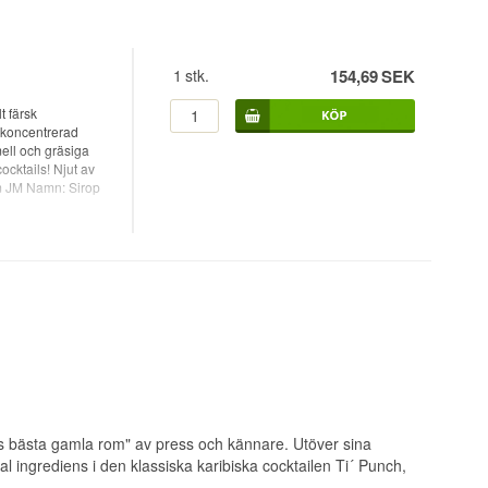
1
stk.
154,69
SEK
 färsk
n koncentrerad
mell och gräsiga
ocktails! Njut av
hum JM Namn: Sirop
ens bästa gamla rom" av press och kännare. Utöver sina
 ingrediens i den klassiska karibiska cocktailen Ti´ Punch,