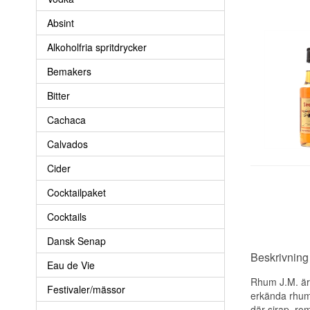
Absint
Alkoholfria spritdrycker
Bemakers
Bitter
Cachaca
Calvados
Cider
Cocktailpaket
Cocktails
Dansk Senap
Beskrivnin
Eau de Vie
Rhum J.M. är 
Festivaler/mässor
erkända rhum 
där sirap, ro