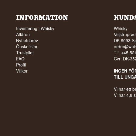
INFORMATION
KUND
Investering i Whisky
Whisky
Affären
Vejstruprød
Nyhetsbrev
DK-6093 Sj
Önskelistan
ordre@whis
Trustpilot
Tlf. +45 5
FAQ
Cvr: DK-3
Profil
Villkor
INGEN FÖ
TILL UNG
Vi har ett
Vi har 4,8 