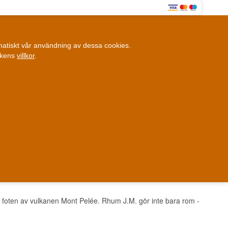
0
omatiskt vår användning av dessa cookies.
0,00 SEK
ikens
villkor
.
Kundklubb
ANDRA SAKER
BLOGG
Fysisk butik
et i Danmark
Danmark
 vid foten av vulkanen Mont Pelée. Rhum J.M. gör inte bara rom -