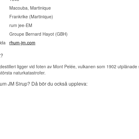
Macouba, Martinique
Frankrike (Martinique)
rum jee-EM
Groupe Bernard Hayot (GBH)
ida
rhum-jm.com
t?
estilleri ligger vid foten av Mont Pelée, vulkanen som 1902 utplånade 
törsta naturkatastrofer.
hum JM Sirup? Då bör du också uppleva: