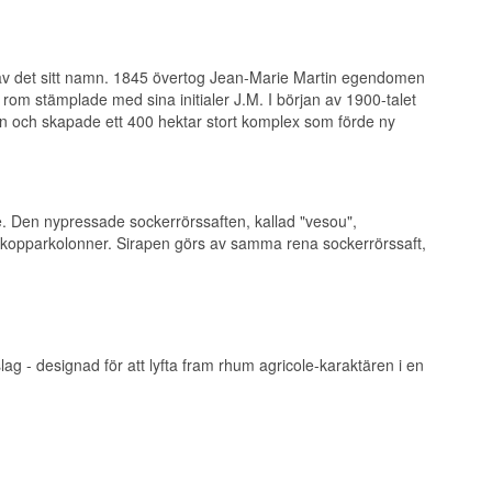
 gav det sitt namn. 1845 övertog Jean-Marie Martin egendomen
kor rom stämplade med sina initialer J.M. I början av 1900-talet
 och skapade ett 400 hektar stort komplex som förde ny
ée. Den nypressade sockerrörssaften, kallad "vesou",
ska kopparkolonner. Sirapen görs av samma rena sockerrörssaft,
g - designad för att lyfta fram rhum agricole-karaktären i en