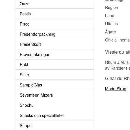
Ouzo
Region
Pastis
Land
Uttalas
Pisco
Ägare
Presentförpackning
Officiell hems
Presentkort
Visste du at
Provsmakningar
Rhum J.M.´s d
Raki
av Karibiens s
Sake
Gillar du R
SampleGlas
Modo Sirup
.
Seventeen Mixers
Shochu
Snacks och specialiteter
Snaps