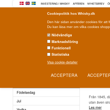
INVESTERING I WHISKY
AFFÄREN
NYHETSBREV
Ö
Cookiepolitik hos Whisky.dk
Den här sidan använder cookies för att 
Du kan läsa mer om vilka cookies shoppe
Nödvändiga
Marknadsföring
WHISKY
ROM
GIN
Funktionell
Statistiska
Leverans från 79 kr.
F
1-3 arbetsdagar
Visa cookie-detaljer
Andra saker
»
Cocktails
»
Sirap
»
Rhum JM Sirap
RHUM
Andra saker
Födelsedag
Från 1845, då
Jul
utan även sir
Les mer
Vodka