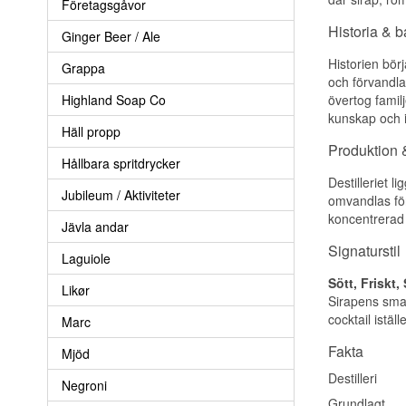
Företagsgåvor
Historia & 
Ginger Beer / Ale
Historien bör
Grappa
och förvandlad
Highland Soap Co
övertog fami
kunskap och i
Häll propp
Produktion &
Hållbara spritdrycker
Destilleriet 
Jubileum / Aktiviteter
omvandlas för
koncentrerad u
Jävla andar
Signaturstil
Laguiole
Sött, Friskt,
Likør
Sirapens smak
cocktail iställ
Marc
Fakta
Mjöd
Destilleri
Negroni
Grundlagt