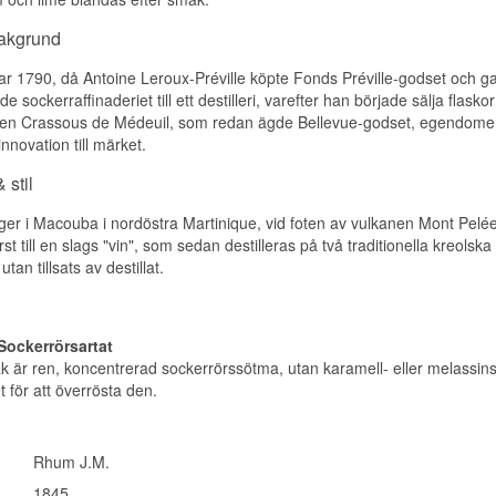
bakgrund
jar 1790, då Antoine Leroux-Préville köpte Fonds Préville-godset och
e sockerraffinaderiet till ett destilleri, varefter han började sälja flas
ljen Crassous de Médeuil, som redan ägde Bellevue-godset, egendomen
nnovation till märket.
 stil
ligger i Macouba i nordöstra Martinique, vid foten av vulkanen Mont Pel
st till en slags "vin", som sedan destilleras på två traditionella kreol
tan tillsats av destillat.
 Sockerrörsartat
 är ren, koncentrerad sockerrörssötma, utan karamell- eller melassinsla
et för att överrösta den.
Rhum J.M.
1845