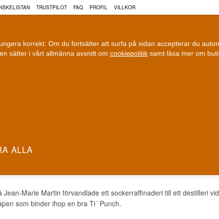
NSKELISTAN
TRUSTPILOT
FAQ
PROFIL
VILLKOR
fungera korrekt. Om du fortsätter att surfa på sidan accepterar du aut
n sätter i vårt allmänna avsnitt om
cookiepolitik
samt läsa mer om but
COGNAC
VIN
ÖL
ri leverans
100 % Danskägt
Fri frakt vid 899 dkk
Ägt och driv
 JM SIRAP
 Jean-Marie Martin förvandlade ett sockerraffinaderi till ett destilleri
apen som binder ihop en bra Ti´ Punch.