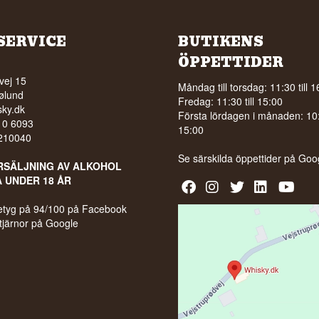
SERVICE
BUTIKENS
ÖPPETTIDER
vej 15
Måndag till torsdag: 11:30 till 1
ølund
Fredag: 11:30 till 15:00
ky.dk
Första lördagen i månaden: 10:0
210 6093
15:00
5210040
Se särskilda öppettider på
Goo
RSÄLJNING AV ALKOHOL
A UNDER 18 ÅR
 betyg på 94/100 på Facebook
stjärnor på Google