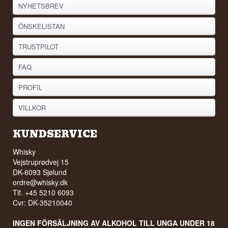
NYHETSBREV
ÖNSKELISTAN
TRUSTPILOT
FAQ
PROFIL
VILLKOR
KUNDSERVICE
Whisky
Vejstruprødvej 15
DK-6093 Sjølund
ordre@whisky.dk
Tlf. +45 5210 6093
Cvr: DK-35210040
INGEN FÖRSÄLJNING AV ALKOHOL TILL UNGA UNDER 18