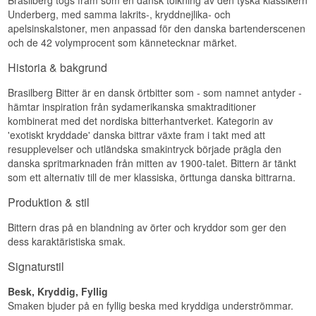
Brasilberg togs fram som en dansk tolkning av den tyska klassikern
Underberg, med samma lakrits-, kryddnejlika- och
apelsinskalstoner, men anpassad för den danska bartenderscenen
och de 42 volymprocent som kännetecknar märket.
Historia & bakgrund
Brasilberg Bitter är en dansk örtbitter som - som namnet antyder -
hämtar inspiration från sydamerikanska smaktraditioner
kombinerat med det nordiska bitterhantverket. Kategorin av
'exotiskt kryddade' danska bittrar växte fram i takt med att
resupplevelser och utländska smakintryck började prägla den
danska spritmarknaden från mitten av 1900-talet. Bittern är tänkt
som ett alternativ till de mer klassiska, örttunga danska bittrarna.
Produktion & stil
Bittern dras på en blandning av örter och kryddor som ger den
dess karaktäristiska smak.
Signaturstil
Besk, Kryddig, Fyllig
Smaken bjuder på en fyllig beska med kryddiga underströmmar.