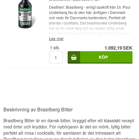
Destilleri: Brasilberg - enligt opskrift från Dr. Poul
Underberg Nu är den här; äntligen i Danmark
och redo för Danmarks bartenders. Perfekt att
blanda i cocktails. Det brasilianska Underberg
har en fin mörk färg och en läcker, fyllig smak
som likt det tyska original bjuder på bland annat
Les mer
lakrits, kryddnejlika och apelsinskal. Den håller
42% alc. Ålder: NA Typ: underberg do Brasil
1
stk.
1.092,19
SEK
Bitter Alc. styrka: 42% 100 cl. Övrigt: Modellfoto -
smakar fantastiskt, skönt kryddigt och med lång
eftersmak.
Beskrivning av Brasilberg Bitter
Brasilberg Bitter är en dansk bitter, bryggd efter ett klassiskt recept
med örter och kryddor. För nybörjaren är det en mörk, fyllig bitter
perfekt att mixa i cocktails; för samlaren är det intressant att