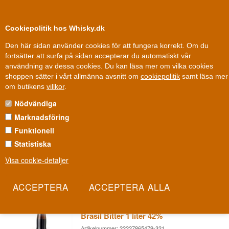
0
Kundklubb
Cookiepolitik hos Whisky.dk
Den här sidan använder cookies för att fungera korrekt. Om du
fortsätter att surfa på sidan accepterar du automatiskt vår
användning av dessa cookies. Du kan läsa mer om vilka cookies
Fri leverans
Fri frakt vid 899 dkk
shoppen sätter i vårt allmänna avsnitt om
cookiepolitik
samt läsa mer
Andra saker
»
Bitter
»
Brasilberg Bitter
om butikens
villkor
.
Nödvändiga
BRASILBERG BITTER
Marknadsföring
En dansk tolkning av den tyska klassikern Underberg, fast med
Funktionell
brasilianskt temperament i namnet. Brasilberg blandar lakrits,
Statistiska
kryddnejlika och apelsinskal till en mörk, fyllig bitter, skapad
Visa cookie-detaljer
speciellt för Danmarks bartenders.
Les mer
Brasilberg Original Underberg do
Brasil Bitter 1 liter 42%
Artikelnummer: 22227865479-321