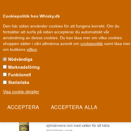
0
Kundklubb
Cookiepolitik hos Whisky.dk
Den här sidan använder cookies för att fungera korrekt. Om du
fortsätter att surfa på sidan accepterar du automatiskt vår
användning av dessa cookies. Du kan läsa mer om vilka cookies
Fri leverans
Fri frakt vid 899 dkk
shoppen sätter i vårt allmänna avsnitt om
cookiepolitik
samt läsa mer
Rom
»
Romproducerande länder/öar
»
Brittiska Jungfruöarna Rom
om butikens
villkor
.
Nödvändiga
BRITTISKA JUNGFRUÖARNA ROM
Marknadsföring
Brittiska Jungfruöarna Rom
Funktionell
Statistiska
Visa cookie-detaljer
- 10%
Admirals Old J Spiced Pineapple Rom
70 cl 35%
Artikelnummer: 22227865479-1106-197278559
Ananas möter flottromsarvet från Admiral Edward
Vernon, mannen som 1740 kom på att spä ut
sjömännens rom med vatten för att hålla
disciplinen uppe.