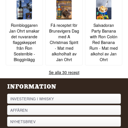
kryddnejlika.
cocktail, en klassisk tikibareffekt som ger både
visuell dramatik och en karamelliserad arom.
Specifikationer
Se hela vårt sortiment av
Rom
Namn: Admiral's Old J Spiced Rom
Rombloggaren
Få receptet för
Salvadoran
Region/Land: Storbritannien
Typ: Kryddad Rombaserad Spirit Drink
Jan Ohrt smakar
Brunsvigers Dag
Party Banana
ABV: 35%
det nuvarande
med A
with Ron Colón
Storlek: 70 CL
flaggskeppet
Christmas Spirit
Red Banana
EAN nr.: 5031992900011
från Ron
- Mat med
Rum - Mat med
Serveringsförslag: Njut med cola, ingefärsöl eller
Sostenible -
alkoholhalt av
alkohol av Jan
lime
Blogginlägg
Jan Ohrt
Ohrt
Buteljerare:
Old J
Smakprofil
Se alla 30 recept
Kryddig · Lime · Vanilj · Toffee · Fyllig
INFORMATION
Visste du att?
INVESTERING I WHISKY
Amiral Edward Vernons smeknamn "Old Grog"
härstammade från det grosgrängtyg hans kappa
var gjord av, och hans beslut att späda ut flottans
AFFÄREN
romransoner 1740 gav senare namn åt drinken
"grogg".
NYHETSBREV
Se hela vårt sortiment av
Rom